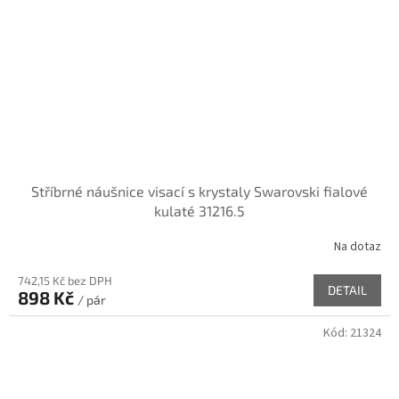
Stříbrné náušnice visací s krystaly Swarovski fialové
kulaté 31216.5
Na dotaz
742,15 Kč bez DPH
DETAIL
898 Kč
/ pár
Kód:
21324