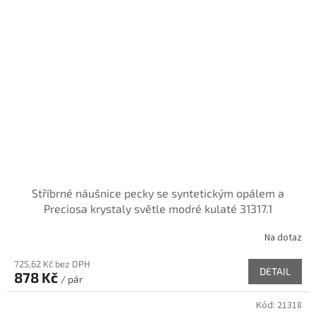
Stříbrné náušnice pecky se syntetickým opálem a
Preciosa krystaly světle modré kulaté 31317.1
Na dotaz
725,62 Kč bez DPH
DETAIL
878 Kč
/ pár
Kód:
21318