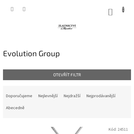
Přejít
na
NÁKUP
obsah
KOŠÍK
Evolution Group
OTEVŘÍT FILTR
Ř
a
Doporučujeme
Nejlevnější
Nejdražší
Nejprodávanější
z
e
Abecedně
n
í
V
p
Kód:
24511
ý