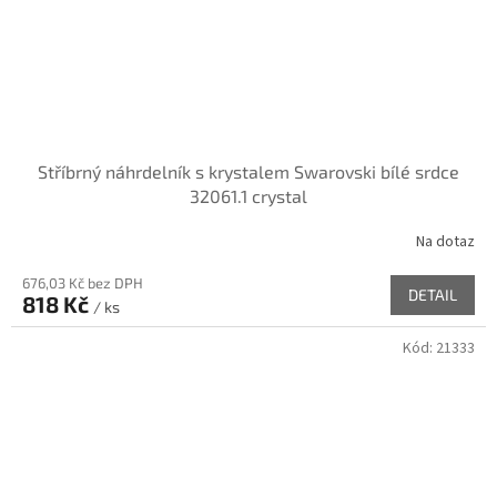
Stříbrný náhrdelník s krystalem Swarovski bílé srdce
32061.1 crystal
Na dotaz
676,03 Kč bez DPH
DETAIL
818 Kč
/ ks
Kód:
21333