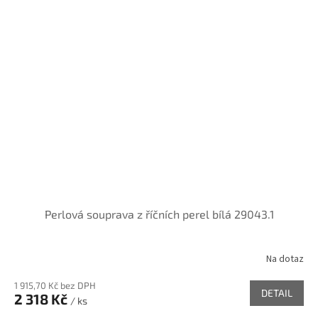
Perlová souprava z říčních perel bílá 29043.1
Na dotaz
1 915,70 Kč bez DPH
DETAIL
2 318 Kč
/ ks