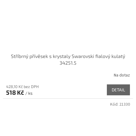
Stříbrný přívěsek s krystaly Swarovski fialový kulatý
34251.5
Na dotaz
428,10 Kč bez DPH
DETAIL
518 Kč
/ ks
Kód:
21330