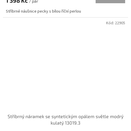
1 398 Kč
/ pár
Stříbrné náušnice pecky s bílou říční perlou
Kód:
22905
Stříbrný náramek se syntetickým opálem světle modrý
kulatý 13019.3