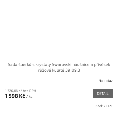
Sada šperků s krystaly Swarovski náušnice a přívěsek
růžové kulaté 39109.3
Na dotaz
1 320,66 Kč bez DPH
DETAIL
1 598 Kč
/ ks
Kód:
21321