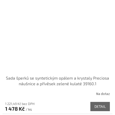
Sada šperků se syntetickým opálem a krystaly Preciosa
náušnice a přívěsek zelené kulaté 39160.1
Na dotaz
1 221,49 Kč bez DPH
DETAIL
1 478 Kč
/ ks