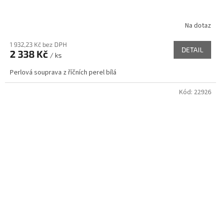
Na dotaz
1 932,23 Kč bez DPH
DETAIL
2 338 Kč
/ ks
Perlová souprava z říčních perel bílá
Kód:
22926