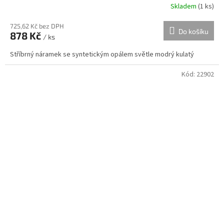
Skladem
(
1 ks
)
725,62 Kč bez DPH
Do košíku
878 Kč
/ ks
Stříbrný náramek se syntetickým opálem světle modrý kulatý
Kód:
22902