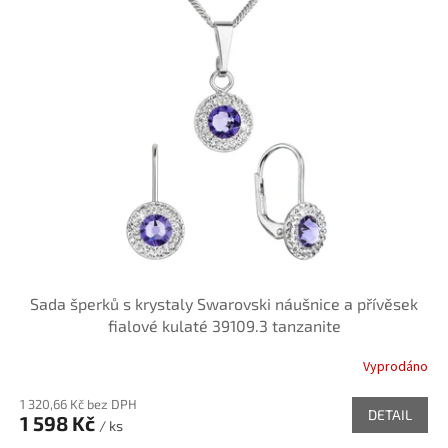
r
p
o
i
d
s
u
p
k
r
t
o
ů
d
u
k
t
ů
Sada šperků s krystaly Swarovski náušnice a přívěsek
fialové kulaté 39109.3 tanzanite
Vyprodáno
1 320,66 Kč bez DPH
DETAIL
1 598 Kč
/ ks