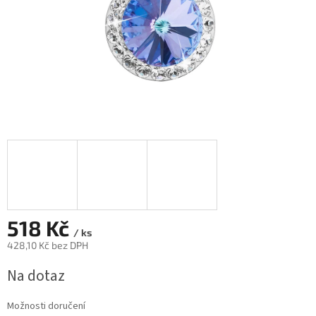
518 Kč
/ ks
428,10 Kč bez DPH
Měrná
Na dotaz
cena:
Možnosti doručení