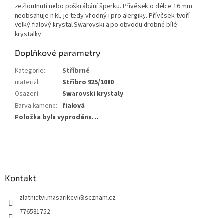
zežloutnutí nebo poškrábání šperku. Přívěsek o délce 16 mm
neobsahuje nikl, je tedy vhodný i pro alergiky. Přívěsek tvoří
velký fialový krystal Swarovski a po obvodu drobné bílé
krystalky.
Doplňkové parametry
Kategorie
:
Stříbrné
materiál
:
Stříbro 925/1000
Osazení
:
Swarovski krystaly
Barva kamene
:
fialová
Položka byla vyprodána…
Z
á
p
a
Kontakt
t
zlatnictvi.masarikovi
@
seznam.cz
í
776581752