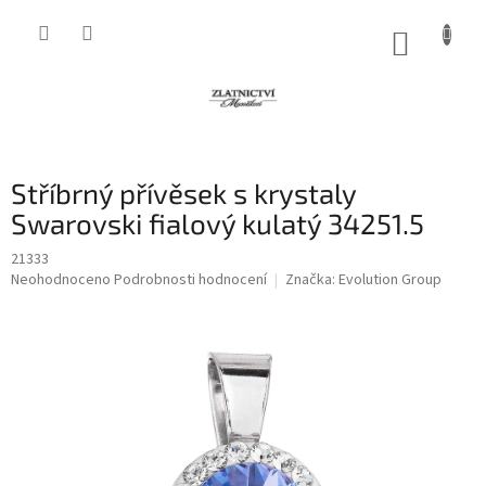
Přejít
na
NÁKUP
obsah
KOŠÍK
Stříbrný přívěsek s krystaly
Swarovski fialový kulatý 34251.5
21333
Průměrné
Neohodnoceno
Podrobnosti hodnocení
Značka:
Evolution Group
hodnocení
produktu
je
0,0
z
5
hvězdiček.