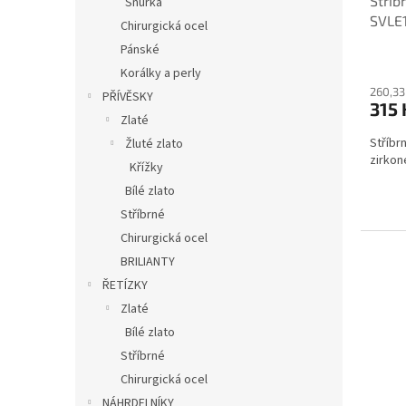
Stříb
Šňůrka
SVLE
Chirurgická ocel
Pánské
Korálky a perly
260,33
PŘÍVĚSKY
315
Zlaté
Stříbr
Žluté zlato
zirko
Křížky
Bílé zlato
Stříbrné
Chirurgická ocel
BRILIANTY
ŘETÍZKY
Zlaté
Bílé zlato
Stříbrné
Chirurgická ocel
NÁHRDELNÍKY