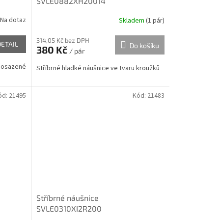
SVLE0882XH20014
Na dotaz
Skladem
(
1 pár
)
314,05 Kč bez DPH
DETAIL
Do košíku
380 Kč
/ pár
k osazené
Stříbrné hladké náušnice ve tvaru kroužků
ód:
21495
Kód:
21483
Stříbrné náušnice
SVLE0310XI2R200