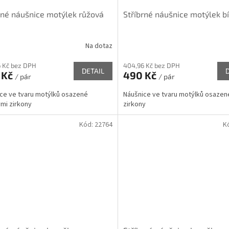
rné náušnice motýlek růžová
Stříbrné náušnice motýlek bí
Na dotaz
 Kč bez DPH
404,96 Kč bez DPH
DETAIL
 Kč
490 Kč
/ pár
/ pár
ce ve tvaru motýlků osazené
Náušnice ve tvaru motýlků osazen
mi zirkony
zirkony
Kód:
22764
K