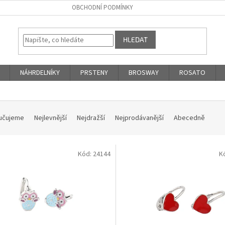
OBCHODNÍ PODMÍNKY
HLEDAT
NÁHRDELNÍKY
PRSTENY
BROSWAY
ROSATO
učujeme
Nejlevnější
Nejdražší
Nejprodávanější
Abecedně
Kód:
24144
K