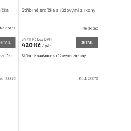
díčka
Stříbrné srdíčka s růžovými zirkony
Na dotaz
Na dotaz
347,11 Kč bez DPH
DETAIL
DETAIL
420 Kč
/ pár
 srdíčka
Stříbrné náušnice s růžovými zirkony
ód:
23376
Kód:
23370