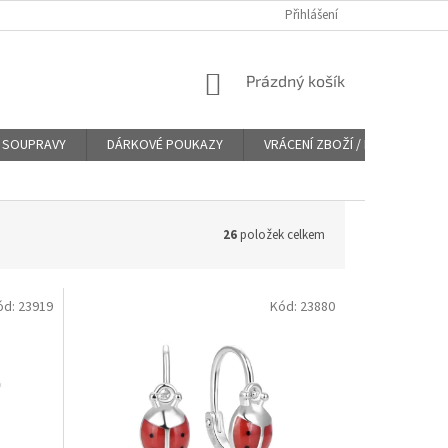
Přihlášení
NÁKUPNÍ
Prázdný košík
KOŠÍK
SOUPRAVY
DÁRKOVÉ POUKAZY
VRÁCENÍ ZBOŽÍ / REKLAMACE
26
položek celkem
ód:
23919
Kód:
23880