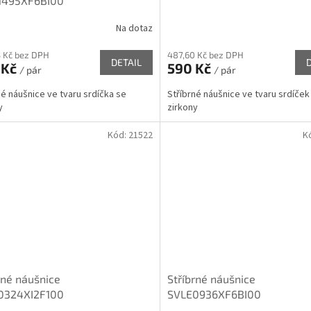
1495XF6BI00
Na dotaz
 Kč bez DPH
487,60 Kč bez DPH
DETAIL
 Kč
590 Kč
/ pár
/ pár
né náušnice ve tvaru srdíčka se
Stříbrné náušnice ve tvaru srdíče
y
zirkony
Kód:
21522
K
rné náušnice
Stříbrné náušnice
0324XI2F100
SVLE0936XF6BI00