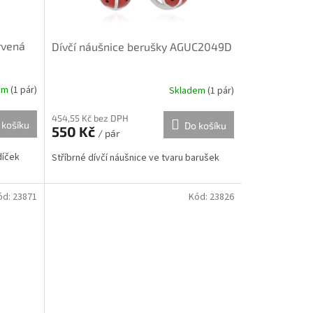
rvená
Dívčí náušnice berušky AGUC2049D
em
(
1 pár
)
Skladem
(
1 pár
)
454,55 Kč bez DPH
 košíku
Do košíku
550 Kč
/ pár
díček
Stříbrné dívčí náušnice ve tvaru barušek
ód:
23871
Kód:
23826