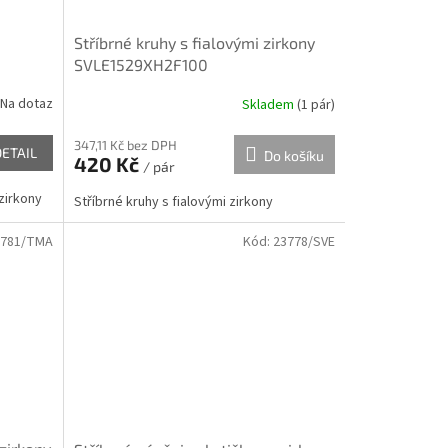
Stříbrné kruhy s fialovými zirkony
SVLE1529XH2F100
Na dotaz
Skladem
(
1 pár
)
347,11 Kč bez DPH
DETAIL
Do košíku
420 Kč
/ pár
zirkony
Stříbrné kruhy s fialovými zirkony
3781/TMA
Kód:
23778/SVE