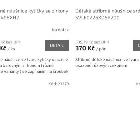
rné náušnice kytičky se zirkony
Dětské stříbrné náušnice sr
1498XH2
SVLE0226XD5R200
Na dotaz
 Kč bez DPH
305,79 Kč bez DPH
DETAIL
 Kč
370 Kč
/ ks
/ pár
né náušnice ve tvaru kytičky osazené
Stříbrné dětské náušnice ve tvaru
 a barevným zirkonem ( různé
osazené růžovým zirkonem
é varianty ) se zapínáním na šroubek
Kód:
23379
K