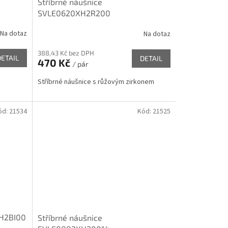
Stříbrné náušnice
SVLE0620XH2R200
Na dotaz
Na dotaz
388,43 Kč bez DPH
DETAIL
DETAIL
470 Kč
/ pár
Stříbrné náušnice s růžovým zirkonem
ód:
21534
Kód:
21525
XH2BI00
Stříbrné náušnice