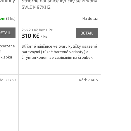
 zirkony
Stříbrné náušnice kytičky se zirkony
SVLE1497XH2
dem
(
1 ks
)
Na dotaz
256,20 Kč bez DPH
DETAIL
DETAIL
310 Kč
/ ks
y osazené
Stříbrné náušnice ve tvaru kytičky osazené
é
barevnými ( různé barevné varianty ) a
 klapku
čirým zirkonem se zapínáním na šroubek
ód:
23769
Kód:
23415