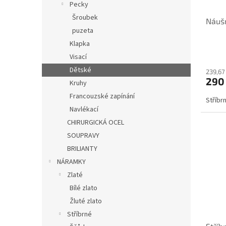
Pecky
Šroubek
Náuš
puzeta
Klapka
Visací
Dětské
239,67
290
Kruhy
Francouzské zapínání
Stříbr
Navlékací
CHIRURGICKÁ OCEL
SOUPRAVY
BRILIANTY
NÁRAMKY
Zlaté
Bílé zlato
Žluté zlato
Stříbrné