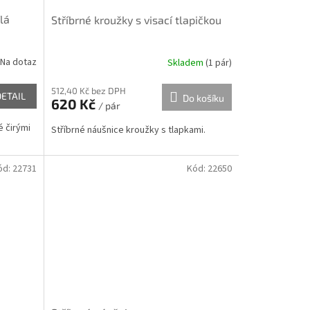
lá
Stříbrné kroužky s visací tlapičkou
Na dotaz
Skladem
(
1 pár
)
512,40 Kč bez DPH
DETAIL
Do košíku
620 Kč
/ pár
é čirými
Stříbrné náušnice kroužky s tlapkami.
ód:
22731
Kód:
22650