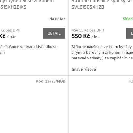
rný čtyřlístek se zirkonem
Stříbrné náušnice kytičky se
1515XH2BIXS
SVLE1505XH2B
Na dotaz
Skla
 Kč bez DPH
454,55 Kč bez DPH
DETAIL
 Kč
550 Kč
/ pár
/ ks
né náušnice ve tvaru čtyřlístku se
Stříbrné náušnice ve tvaru kytičk
nem
čirými a barevným zirkonem ( různ
barevné varianty ) se zapínáním na
tmavě růžová
Kód:
23775/MOD
K