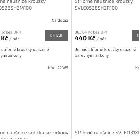
rné náušnice kroužky
Stříbrné náušnice kroužky
0528SH2M100
SVLE0528SH2R100
Na dotaz
 Kč bez DPH
363,64 Kč bez DPH
DETAIL
 Kč
440 Kč
/ pár
/ pár
stříbrné kroužky osazené
Jemné stříbrné kroužky osazené
ými zirkony
barevnými zirkony
Kód:
22365
K
rné náušnice srdíčka se zirkony
Stříbrné náušnice SVLE1131