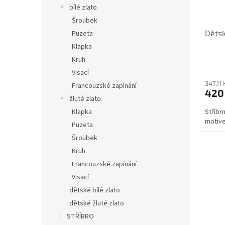
o
k
bílé zlato
n
d
t
í
Šroubek
u
ů
p
Děts
Puzeta
k
a
t
Klapka
n
ů
Kruh
e
Visací
l
347,11
Francouzské zapínání
420
žluté zlato
Klapka
Stříbr
motive
Puzeta
Šroubek
Kruh
Francouzské zapínání
Visací
dětské bílé zlato
dětské žluté zlato
STŘÍBRO