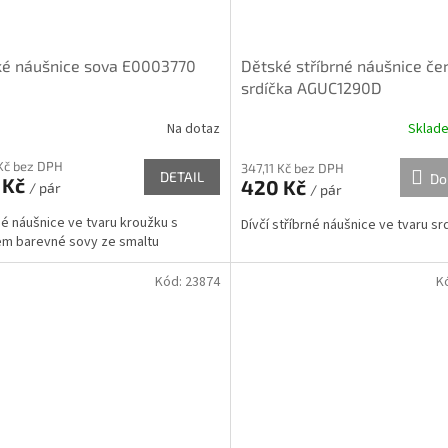
ké náušnice sova E0003770
Dětské stříbrné náušnice če
srdíčka AGUC1290D
Na dotaz
Sklad
 Kč bez DPH
347,11 Kč bez DPH
DETAIL
Do
 Kč
420 Kč
/ pár
/ pár
né náušnice ve tvaru kroužku s
Dívčí stříbrné náušnice ve tvaru sr
m barevné sovy ze smaltu
Kód:
23874
K