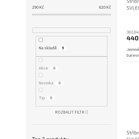
Stříb
290
Kč
620
Kč
SVLE
363,64
440
Na skladě
9
Jemné 
barevn
Akce
0
Novinka
0
Tip
0
ROZBALIT FILTR
Stříb
Top 3 produkty