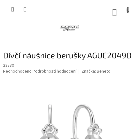
Přejít
na
NÁKUP
obsah
KOŠÍK
Dívčí náušnice berušky AGUC2049D
23880
Průměrné
Neohodnoceno
Podrobnosti hodnocení
Značka:
Beneto
hodnocení
produktu
je
0,0
z
5
hvězdiček.