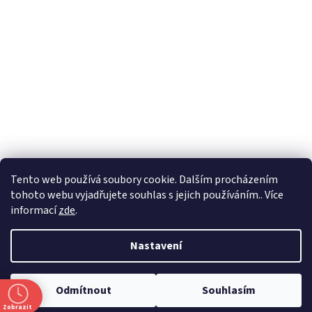
Formuláře
Tento web používá soubory cookie. Dalším procházením
tohoto webu vyjadřujete souhlas s jejich používáním.. Více
informací
zde
.
Vytvořil Shoptet
Nastavení
Copyright 2026
Zlatnictví Masaříkovi
. Všechna práva vyhrazena.
Odmítnout
Souhlasím
Upravit nastavení cookies
Zobrazit