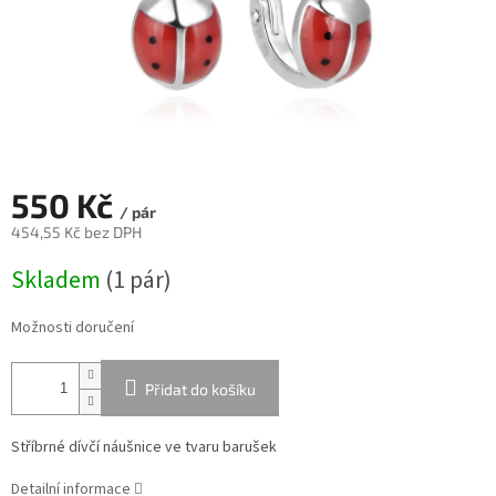
550 Kč
/ pár
454,55 Kč bez DPH
Měrná
Skladem
(
1 pár
)
cena:
Možnosti doručení
Přidat do košíku
Stříbrné dívčí náušnice ve tvaru barušek
Detailní informace