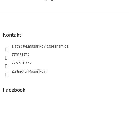
Z
á
p
a
Kontakt
t
zlatnictvi.masarikovi
@
seznam.cz
í
776581752
776 581 752
Zlatnictví Masaříkovi
Facebook