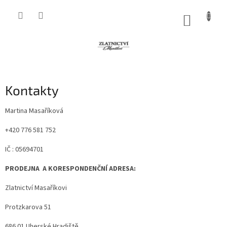
Přejít
na
NÁKUP
obsah
KOŠÍK
Kontakty
Martina Masaříková
+420 776 581 752
IČ : 05694701
PRODEJNA A KORESPONDENČNÍ ADRESA:
Zlatnictví Masaříkovi
Protzkarova 51
686 01 Uherské Hradiště