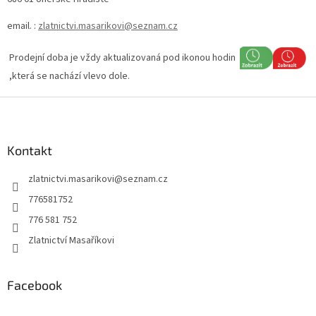
email. :
zlatnictvi.masarikovi@seznam.cz
Prodejní doba je vždy aktualizovaná pod ikonou hodin
,která se nachází vlevo dole.
Z
á
p
a
Kontakt
t
zlatnictvi.masarikovi
@
seznam.cz
í
776581752
776 581 752
Zlatnictví Masaříkovi
Facebook