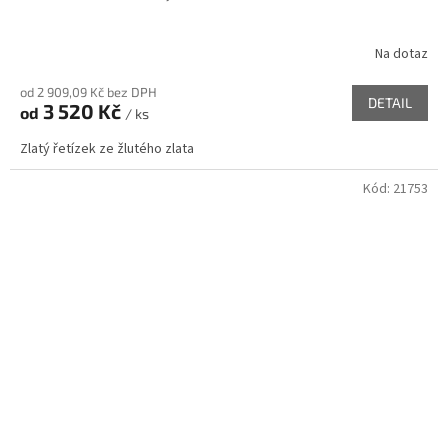
Na dotaz
od 2 909,09 Kč bez DPH
DETAIL
3 520 Kč
od
/ ks
Zlatý řetízek ze žlutého zlata
Kód:
21753