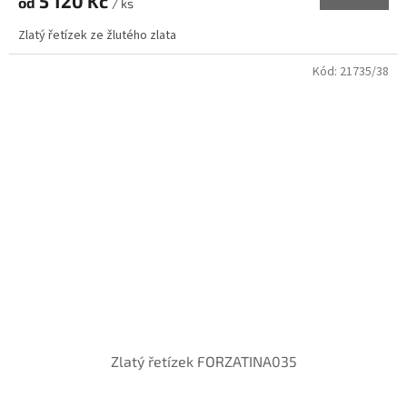
5 120 Kč
od
/ ks
Zlatý řetízek ze žlutého zlata
Kód:
21735/38
Zlatý řetízek FORZATINA035