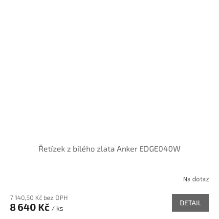
Řetízek z bílého zlata Anker EDGE040W
Na dotaz
7 140,50 Kč bez DPH
DETAIL
8 640 Kč
/ ks