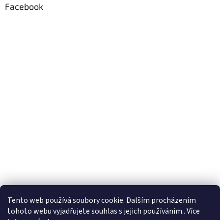
Facebook
i
s
u
Formuláře
Tento web používá soubory cookie. Dalším procházením
tohoto webu vyjadřujete souhlas s jejich používáním.. Více