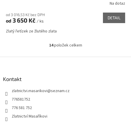
Na dotaz
od 3 016,53 Kč bez DPH
DETAIL
3 650 Kč
od
/ ks
Zlatý řetízek ze žlutého zlata
14
položek celkem
O
v
l
Z
á
á
d
p
a
a
Kontakt
c
t
í
zlatnictvi.masarikovi
@
seznam.cz
í
p
r
776581752
v
776 581 752
k
y
Zlatnictví Masaříkovi
v
ý
p