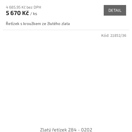
4 685,95 Kč bez DPH
DETAIL
5 670 Kč
/ ks
Řetízek s kroužkem ze žlutého zlata
Kód:
21852/36
Zlatý řetízek 284 - 0202