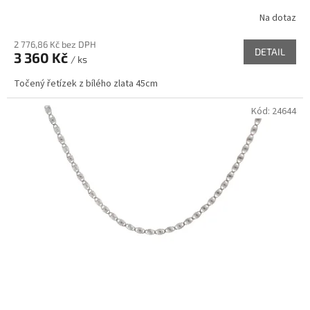
Na dotaz
2 776,86 Kč bez DPH
DETAIL
3 360 Kč
/ ks
Točený řetízek z bílého zlata 45cm
Kód:
24644