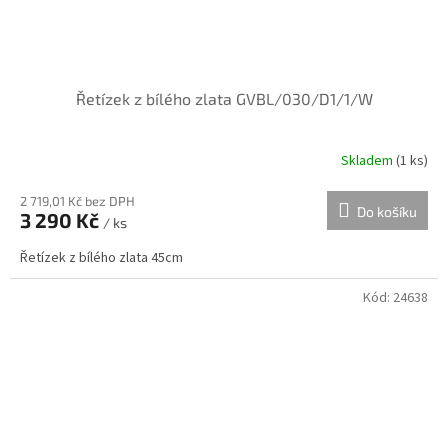
Řetízek z bílého zlata GVBL/030/D1/1/W
Skladem
(
1 ks
)
2 719,01 Kč bez DPH
Do košíku
3 290 Kč
/ ks
Řetízek z bílého zlata 45cm
Kód:
24638