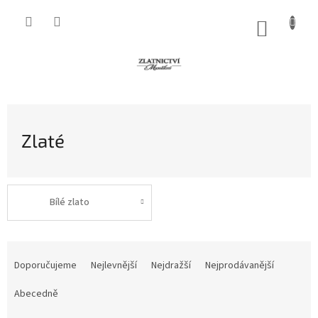
Přejít
na
NÁKUP
obsah
KOŠÍK
Zlaté
Bílé zlato
Ř
a
Doporučujeme
Nejlevnější
Nejdražší
Nejprodávanější
z
e
Abecedně
n