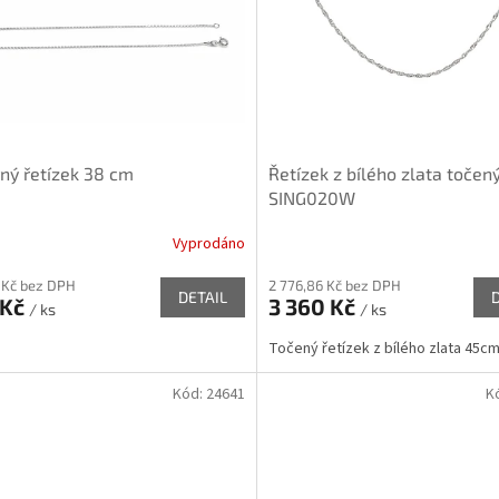
rný řetízek 38 cm
Řetízek z bílého zlata točen
SING020W
Vyprodáno
 Kč bez DPH
2 776,86 Kč bez DPH
DETAIL
 Kč
3 360 Kč
/ ks
/ ks
Točený řetízek z bílého zlata 45c
Kód:
24641
K