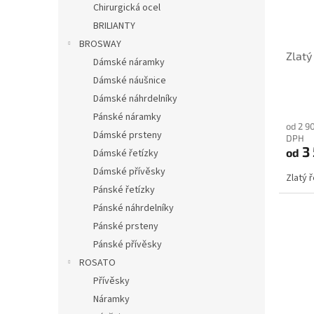
Chirurgická ocel
BRILIANTY
BROSWAY
Zlatý
Dámské náramky
Dámské náušnice
Dámské náhrdelníky
Pánské náramky
od 2 9
Dámské prsteny
DPH
3
od
Dámské řetízky
Dámské přívěsky
Zlatý 
Pánské řetízky
Pánské náhrdelníky
Pánské prsteny
Pánské přívěsky
ROSATO
Přívěsky
Náramky