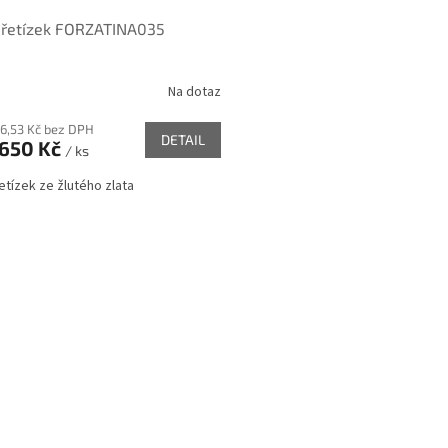
 řetízek FORZATINA035
Na dotaz
16,53 Kč bez DPH
DETAIL
 650 Kč
/ ks
řetízek ze žlutého zlata
O
v
l
á
d
a
c
í
p
r
v
k