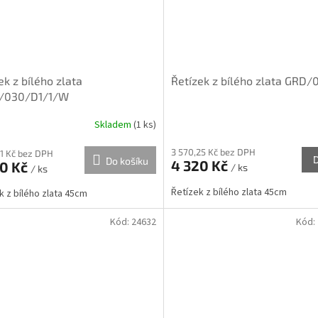
ek z bílého zlata
Řetízek z bílého zlata GRD
/030/D1/1/W
Skladem
(
1 ks
)
3 570,25 Kč bez DPH
01 Kč bez DPH
Do košíku
4 320 Kč
90 Kč
/ ks
/ ks
Řetízek z bílého zlata 45cm
k z bílého zlata 45cm
Kód:
24632
Kód: