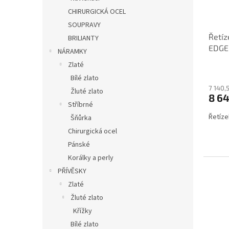
CHIRURGICKÁ OCEL
SOUPRAVY
Řetíz
BRILIANTY
EDG
NÁRAMKY
Zlaté
Bílé zlato
7 140,
Žluté zlato
8 6
Stříbrné
Řetíze
Šňůrka
Chirurgická ocel
Pánské
Korálky a perly
PŘÍVĚSKY
Zlaté
Žluté zlato
Křížky
Bílé zlato