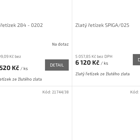
 řetízek 284 - 0202
Zlatý řetízek SPIGA/025
Na dotaz
09,09 Kč bez
5 057,85 Kč bez DPH
6 120 Kč
/ ks
DETAIL
 520 Kč
/ ks
Zlatý řetízek ze žlutého zlata
řetízek ze žlutého zlata
Kód:
21744/38
Kód: