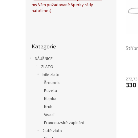
i
r
my Vám požadované šperky rády
s
o
nafotíme :)
p
d
r
u
P
o
k
o
d
t
Přeskočit
s
u
ů
Kategorie
kategorie
Stříb
t
k
r
t
NÁUŠNICE
a
ů
ZLATO
n
bílé zlato
n
272,73
í
Šroubek
330
p
Puzeta
a
Klapka
n
Kruh
e
Visací
l
Francouzské zapínání
žluté zlato