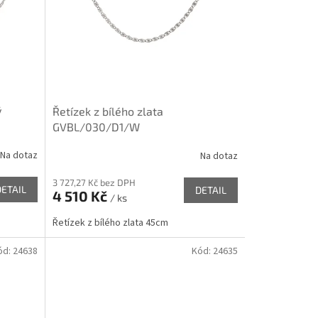
ý
Řetízek z bílého zlata
GVBL/030/D1/W
Na dotaz
Na dotaz
3 727,27 Kč bez DPH
DETAIL
DETAIL
4 510 Kč
/ ks
m
Řetízek z bílého zlata 45cm
ód:
24638
Kód:
24635