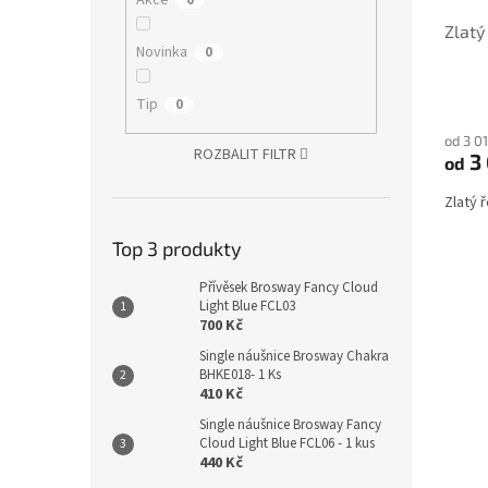
Akce
0
Zlatý
Novinka
0
Tip
0
od 3 0
ROZBALIT FILTR
3
od
Zlatý 
Top 3 produkty
Přívěsek Brosway Fancy Cloud
Light Blue FCL03
700 Kč
Single náušnice Brosway Chakra
BHKE018- 1 Ks
410 Kč
Single náušnice Brosway Fancy
Cloud Light Blue FCL06 - 1 kus
440 Kč