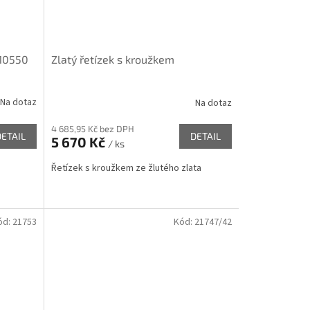
J10550
Zlatý řetízek s kroužkem
Na dotaz
Na dotaz
4 685,95 Kč bez DPH
DETAIL
DETAIL
5 670 Kč
/ ks
Řetízek s kroužkem ze žlutého zlata
ód:
21753
Kód:
21747/42