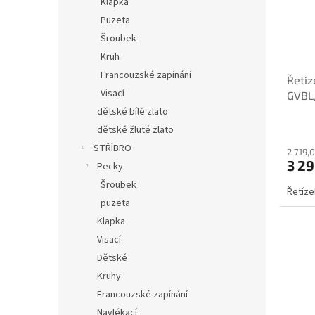
Klapka
Puzeta
Šroubek
Kruh
Francouzské zapínání
Řetíz
Visací
GVBL
dětské bílé zlato
dětské žluté zlato
STŘÍBRO
2 719,
3 2
Pecky
Šroubek
Řetíze
puzeta
Klapka
Visací
Dětské
Kruhy
Francouzské zapínání
Navlékací