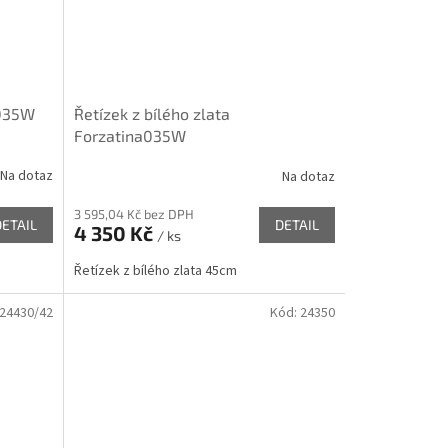
/035W
Řetízek z bílého zlata
Forzatina035W
Na dotaz
Na dotaz
3 595,04 Kč bez DPH
DETAIL
DETAIL
4 350 Kč
/ ks
Řetízek z bílého zlata 45cm
24430/42
Kód:
24350