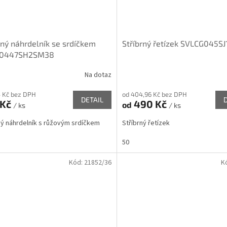
rný náhrdelník se srdíčkem
Stříbrný řetízek SVLCG045S
0447SH2SM38
Na dotaz
 Kč bez DPH
od 404,96 Kč bez DPH
DETAIL
 Kč
490 Kč
od
/ ks
/ ks
ný náhrdelník s růžovým srdíčkem
Stříbrný řetízek
50
Kód:
21852/36
K