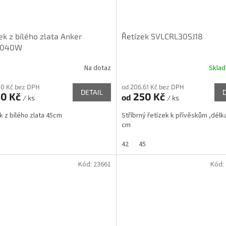
ek z bílého zlata Anker
Řetízek SVLCRL30SJ18
E040W
Na dotaz
Skla
50 Kč bez DPH
od 206,61 Kč bez DPH
DETAIL
40 Kč
250 Kč
od
/ ks
/ ks
k z bílého zlata 45cm
Stříbrný řetízek k přívěskům ,délka
cm
42
45
Kód:
23661
Kód: