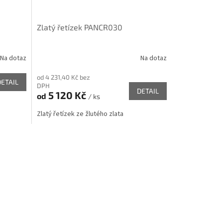
Zlatý řetízek PANCR030
Na dotaz
Na dotaz
od 4 231,40 Kč bez
DETAIL
DPH
DETAIL
5 120 Kč
od
/ ks
Zlatý řetízek ze žlutého zlata