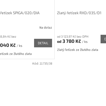
 řetízek SPIGA/020/DIA
Zlatý řetízek RXD/035/D1
Na dotaz
38,84 Kč bez
od 3 123,97 Kč bez DPH
3 780 Kč
od
/ ks
DETAIL
 040 Kč
/ ks
Zlatý řetízek ze žlutého zlata
řetízek ze žlutého zlata
Kód:
21735/38