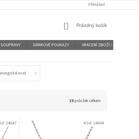
Přihlášení
NÁKUPNÍ
Prázdný košík
KOŠÍK
SOUPRAVY
DÁRKOVÉ POUKAZY
VRÁCENÍ ZBOŽÍ / REKLAMACE
hirurgická ocel
19
položek celkem
ód:
24647
Kód:
24644