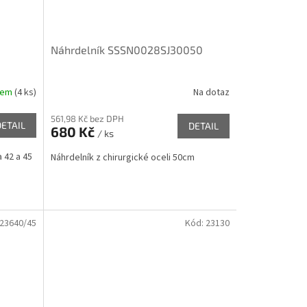
Náhrdelník SSSN0028SJ30050
dem
(
4 ks
)
Na dotaz
561,98 Kč bez DPH
DETAIL
DETAIL
680 Kč
/ ks
 42 a 45
Náhrdelník z chirurgické oceli 50cm
23640/45
Kód:
23130