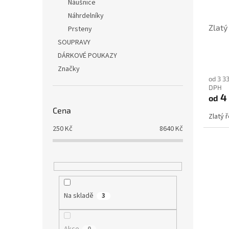
Náušnice
Náhrdelníky
Zlatý
Prsteny
SOUPRAVY
DÁRKOVÉ POUKAZY
Značky
od 3 3
DPH
4
od
Cena
Zlatý 
250
Kč
8640
Kč
Na skladě
3