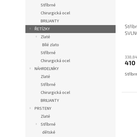
Stříbrné
Chirurgická ocel
BRILIANTY
Stříb
ŘETÍZKY
SVLN
Zlaté
Bílé zlato
Stříbrné
338,84
Chirurgická ocel
410
NÁHRDELNÍKY
Stříbr
Zlaté
Stříbrné
Chirurgická ocel
BRILIANTY
PRSTENY
Zlaté
Stříbrné
dětské