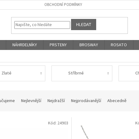
OBCHODNÍ PODMÍNKY
HLEDAT
NÁHRDELNÍKY
PRSTENY
BROSWAY
ROSATO
Zlaté
Stříbrné
C
učujeme
Nejlevnější
Nejdražší
Nejprodávanější
Abecedně
Kód:
24903
K