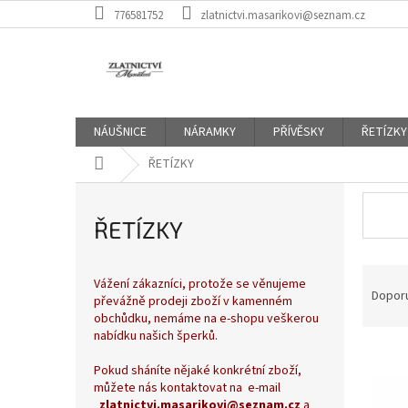
Přejít
776581752
zlatnictvi.masarikovi@seznam.cz
na
obsah
NÁUŠNICE
NÁRAMKY
PŘÍVĚSKY
ŘETÍZKY
Domů
ŘETÍZKY
ŘETÍZKY
Ř
Vážení zákazníci, protože se věnujeme
a
Dopor
převážně prodeji zboží v kamenném
z
obchůdku, nemáme na e-shopu veškerou
e
nabídku našich šperků.
V
n
Pokud sháníte nějaké konkrétní zboží,
ý
í
můžete nás kontaktovat na e-mail
p
p
zlatnictvi.masarikovi@seznam.cz
a