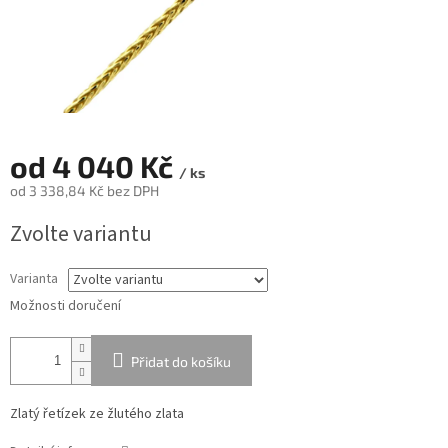
od
4 040 Kč
/ ks
od
3 338,84 Kč
bez DPH
Měrná
Zvolte variantu
cena:
Varianta
Možnosti doručení
Přidat do košíku
Zlatý řetízek ze žlutého zlata