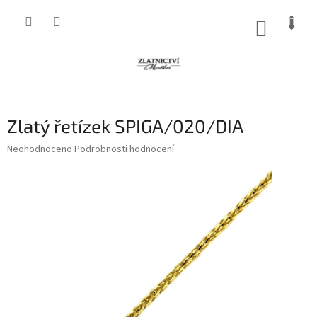
Přejít
na
NÁKUP
obsah
KOŠÍK
Zlatý řetízek SPIGA/020/DIA
Průměrné
Neohodnoceno
Podrobnosti hodnocení
hodnocení
produktu
je
0,0
z
5
hvězdiček.