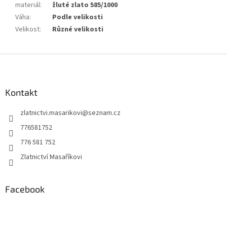
materiál
:
žluté zlato 585/1000
Váha
:
Podle velikosti
Velikost
:
Různé velikosti
Z
á
p
a
Kontakt
t
zlatnictvi.masarikovi
@
seznam.cz
í
776581752
776 581 752
Zlatnictví Masaříkovi
Facebook