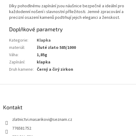
Díky pohodlnému zapínání jsou náušnice bezpečné a ideální pro
každodenní nošení i slavnostní příležitosti. Jemné zpracování a
precizní osazení kamenů podtrhují jejich eleganci a ženskost.
Doplňkové parametry
Kategorie
:
Klapka
materiál
:
žluté zlato 585/1000
Váha
:
1,85g
Zapínání
:
klapka
Druh kamene
:
Černý a čirý zirkon
Z
á
p
a
Kontakt
t
zlatnictvi.masarikovi
@
seznam.cz
í
776581752