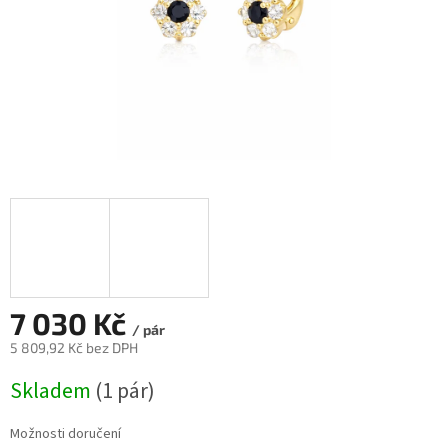
7 030 Kč
/ pár
5 809,92 Kč bez DPH
Měrná
Skladem
(
1 pár
)
cena:
Možnosti doručení