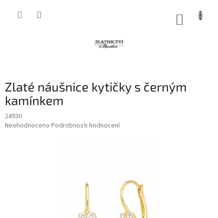
Přejít
na
NÁKUP
obsah
KOŠÍK
Zlaté náušnice kytičky s černým
kamínkem
24930
Průměrné
Neohodnoceno
Podrobnosti hodnocení
hodnocení
produktu
je
0,0
z
5
hvězdiček.