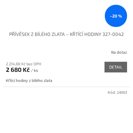
–20 %
PŘÍVĚSEK Z BÍLÉHO ZLATA – KŘTÍCÍ HODINY 327-0042
Na dotaz
2 214,88 Kč bez DPH
DETAIL
2 680 Kč
/ ks
Křtící hodiny z bílého zlata
Kód:
24003