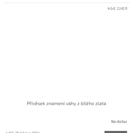
Kód:
22419
Přívěsek znamení váhy z bílého zlata
Na dotaz
1 165,29 Kč bez DPH