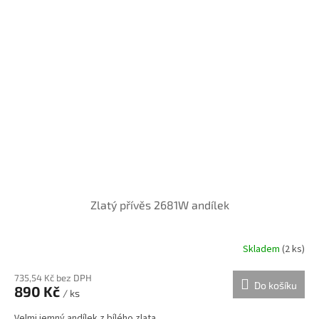
Zlatý přívěs 2681W andílek
Skladem
(
2 ks
)
735,54 Kč bez DPH
Do košíku
890 Kč
/ ks
Velmi jemný andílek z bílého zlata