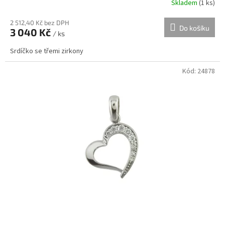
Skladem
(
1 ks
)
2 512,40 Kč bez DPH
Do košíku
3 040 Kč
/ ks
Srdíčko se třemi zirkony
Kód:
24878