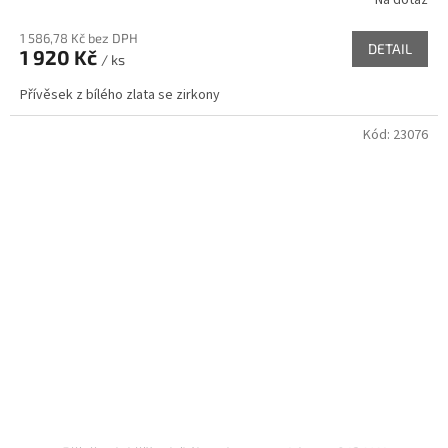
Na dotaz
1 586,78 Kč bez DPH
DETAIL
1 920 Kč
/ ks
Přívěsek z bílého zlata se zirkony
Kód:
23076