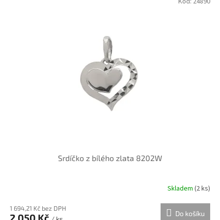
Kód:
24890
d
ý
u
p
k
i
t
s
ů
p
r
o
d
u
k
t
ů
Srdíčko z bílého zlata 8202W
Skladem
(
2 ks
)
1 694,21 Kč bez DPH
Do košíku
2 050 Kč
/ ks