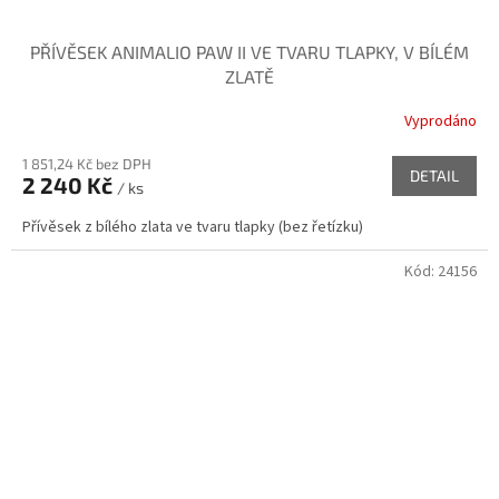
PŘÍVĚSEK ANIMALIO PAW II VE TVARU TLAPKY, V BÍLÉM
ZLATĚ
Vyprodáno
1 851,24 Kč bez DPH
DETAIL
2 240 Kč
/ ks
Přívěsek z bílého zlata ve tvaru tlapky (bez řetízku)
Kód:
24156