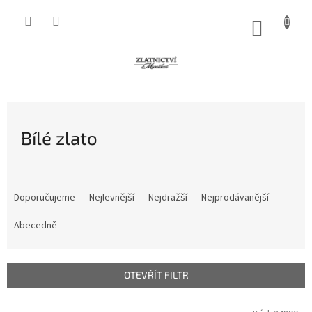
Přejít
na
NÁKUP
obsah
KOŠÍK
Bílé zlato
Ř
a
Doporučujeme
Nejlevnější
Nejdražší
Nejprodávanější
z
e
Abecedně
n
í
p
OTEVŘÍT FILTR
r
o
V