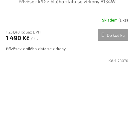
Přívěsek kříž z bílého zlata se zirkony 8134W
Skladem
(
1 ks
)
1 231,40 Kč bez DPH
Do košíku
1 490 Kč
/ ks
Přívěsek z bílého zlata se zirkony
Kód:
23070