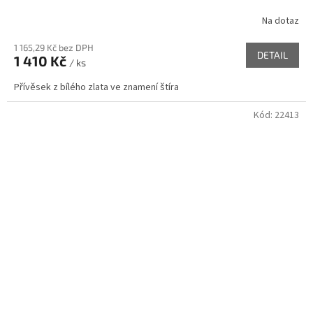
Na dotaz
1 165,29 Kč bez DPH
DETAIL
1 410 Kč
/ ks
Přívěsek z bílého zlata ve znamení štíra
Kód:
22413