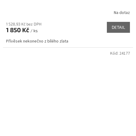
Na dotaz
1 528,93 Kč bez DPH
DETAIL
1 850 Kč
/ ks
Přívěsek nekonečno z bílého zlata
Kód:
24177