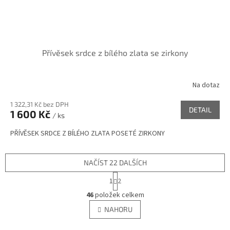
Přívěsek srdce z bílého zlata se zirkony
Na dotaz
1 322,31 Kč bez DPH
DETAIL
1 600 Kč
/ ks
PŘÍVĚSEK SRDCE Z BÍLÉHO ZLATA POSETÉ ZIRKONY
NAČÍST 22 DALŠÍCH
S
1
2
t
O
r
46
položek celkem
v
á
l
NAHORU
n
á
k
d
o