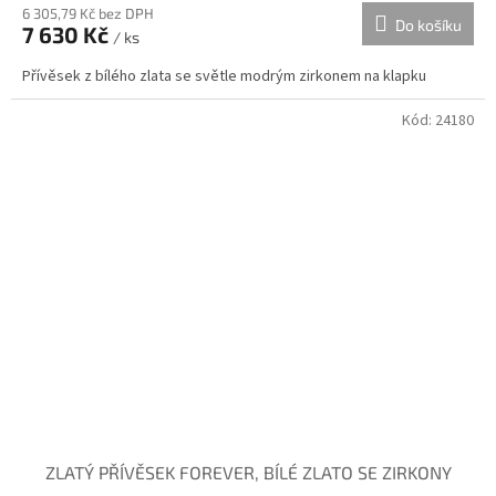
6 305,79 Kč bez DPH
Do košíku
7 630 Kč
/ ks
Přívěsek z bílého zlata se světle modrým zirkonem na klapku
Kód:
24180
ZLATÝ PŘÍVĚSEK FOREVER, BÍLÉ ZLATO SE ZIRKONY