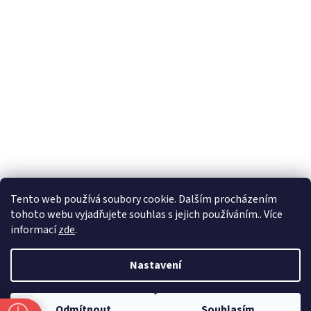
Formuláře
Tento web používá soubory cookie. Dalším procházením
tohoto webu vyjadřujete souhlas s jejich používáním.. Více
informací
zde
.
Vytvořil Shoptet
Nastavení
Copyright 2026
Zlatnictví Masaříkovi
. Všechna práva vyhrazena.
Odmítnout
Souhlasím
Upravit nastavení cookies