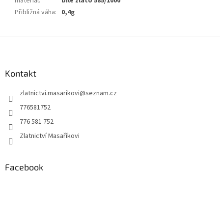
materiál
:
bílé zlato 585/1000
Přibližná váha
:
0,4g
Z
á
p
a
Kontakt
t
zlatnictvi.masarikovi
@
seznam.cz
í
776581752
776 581 752
Zlatnictví Masaříkovi
Facebook