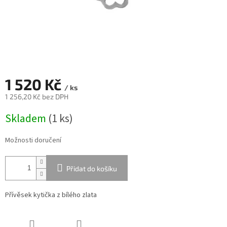
1 520 Kč
/ ks
1 256,20 Kč bez DPH
Měrná
Skladem
(
1 ks
)
cena:
Možnosti doručení
Přidat do košíku
Přívěsek kytička z bílého zlata