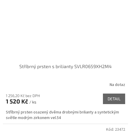
Stříbrný prsten s brilianty SVLR0659XH2M4
Na dotaz
1 256,20 Kč bez DPH
DETAIL
1 520 Kč
/ ks
Stříbrný prsten osazený dvěma drobnými brilianty a syntetickým
světle modrým zirkonem vel.54
Kód:
23472