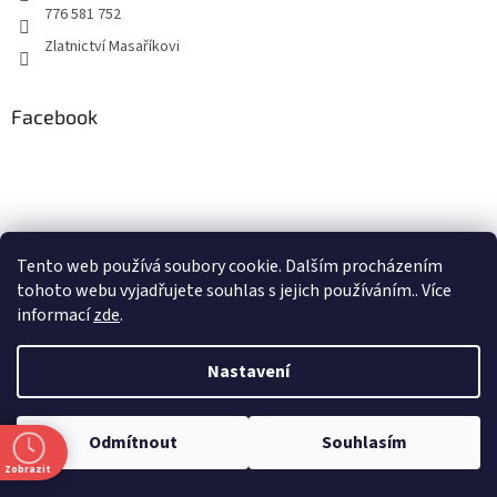
v
776 581 752
ý
p
Zlatnictví Masaříkovi
i
s
u
Facebook
Tento web používá soubory cookie. Dalším procházením
tohoto webu vyjadřujete souhlas s jejich používáním.. Více
informací
zde
.
Nastavení
Odmítnout
Souhlasím
Zobrazit