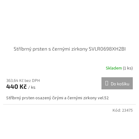
Stříbrný prsten s černými zirkony SVLR0698XH2BI
Skladem
(
1 ks
)
363,64 Kč bez DPH
Do košíku
440 Kč
/ ks
Stříbrný prsten osazený čirými a černými zirkony vel.52
Kód:
23475