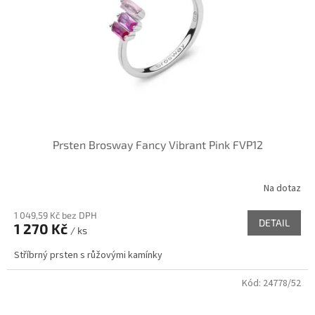
r
o
d
u
k
t
ů
Prsten Brosway Fancy Vibrant Pink FVP12
Na dotaz
1 049,59 Kč bez DPH
DETAIL
1 270 Kč
/ ks
Stříbrný prsten s růžovými kamínky
Kód:
24778/52