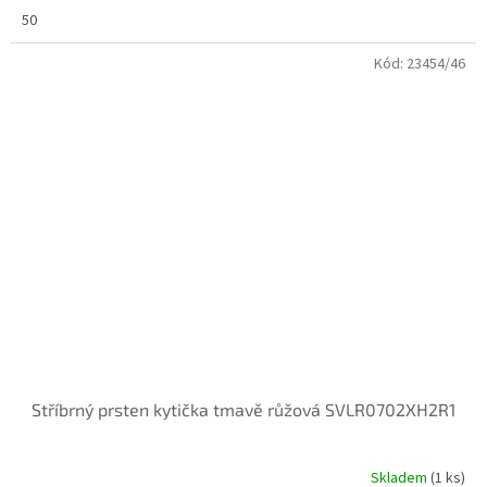
50
Kód:
23454/46
Stříbrný prsten kytička tmavě růžová SVLR0702XH2R1
Skladem
(
1 ks
)