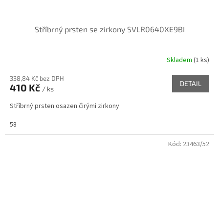
Stříbrný prsten se zirkony SVLR0640XE9BI
Skladem
(
1 ks
)
338,84 Kč bez DPH
DETAIL
410 Kč
/ ks
Stříbrný prsten osazen čirými zirkony
58
Kód:
23463/52