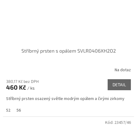
Stříbrný prsten s opálem SVLR0406XH2O2
Na dotaz
380,17 Kč bez DPH
DETAIL
460 Kč
/ ks
Stříbrný prsten osazený světle modrým opálem a čirými zirkomy
52
56
Kód:
23457/46