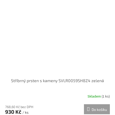
Stříbrný prsten s kameny SVLR0059SH8Z4 zelená
Skladem
(
1 ks
)
768,60 Kč bez DPH
Do košíku
930 Kč
/ ks