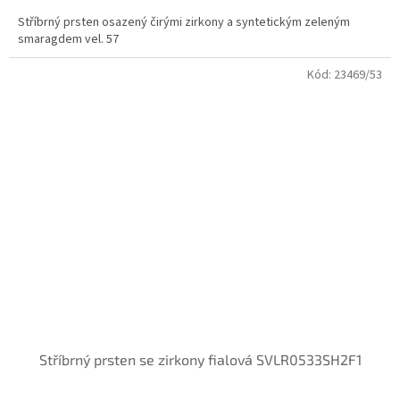
Stříbrný prsten osazený čirými zirkony a syntetickým zeleným
smaragdem vel. 57
Kód:
23469/53
Stříbrný prsten se zirkony fialová SVLR0533SH2F1