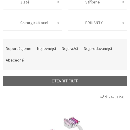
Zlaté
Stříbrné
Chirurgická ocel
BRILIANTY
Ř
a
Doporučujeme
Nejlevnější
Nejdražší
Nejprodávanější
z
e
Abecedně
n
í
p
OTEVŘÍT FILTR
r
o
V
Kód:
24781/56
d
ý
u
p
k
i
t
s
ů
p