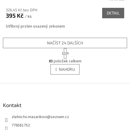
326,45 Kč bez DPH
DETAIL
395 Kč
/ ks
Stříbrný prsten osazený zirkonem
NAČÍST 24 DALŠÍCH
S
1
4
t
O
r
83
položek celkem
v
á
l
NAHORU
n
á
k
d
o
v
Z
a
á
c
á
n
í
p
í
p
a
Kontakt
r
t
v
zlatnictvi.masarikovi
@
seznam.cz
í
k
y
776581752