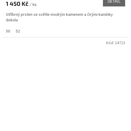
DETAIL
1 450 Kč
/ ks
Stříbrný prsten se světle modrým kamenem a čirými kamínky
dokola
50
52
Kód:
24723