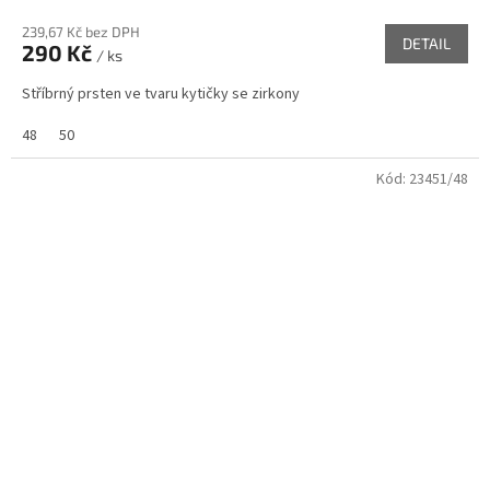
239,67 Kč bez DPH
DETAIL
290 Kč
/ ks
Stříbrný prsten ve tvaru kytičky se zirkony
48
50
Kód:
23451/48