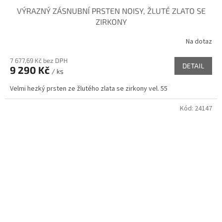
VÝRAZNÝ ZÁSNUBNÍ PRSTEN NOISY, ŽLUTÉ ZLATO SE
ZIRKONY
Na dotaz
7 677,69 Kč bez DPH
DETAIL
9 290 Kč
/ ks
Velmi hezký prsten ze žlutého zlata se zirkony vel. 55
Kód:
24147