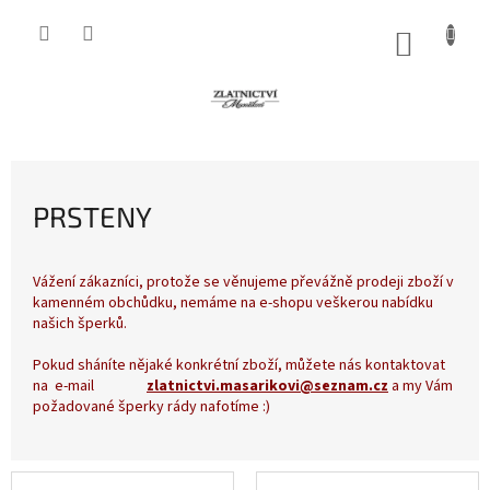
Přejít
na
NÁKUP
obsah
KOŠÍK
PRSTENY
Vážení zákazníci, protože se věnujeme převážně prodeji zboží v
kamenném obchůdku, nemáme na e-shopu veškerou nabídku
našich šperků.
Pokud sháníte nějaké konkrétní zboží, můžete nás kontaktovat
na e-mail
zlatnictvi.masarikovi@seznam.cz
a my Vám
požadované šperky rády nafotíme :)