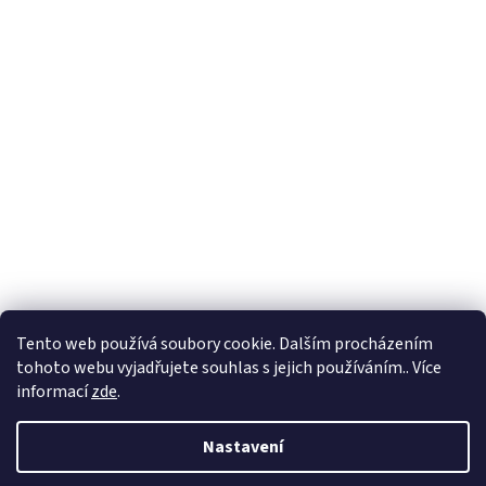
Formuláře
Tento web používá soubory cookie. Dalším procházením
tohoto webu vyjadřujete souhlas s jejich používáním.. Více
informací
zde
.
Vytvořil Shoptet
Nastavení