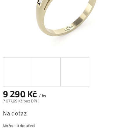
9 290 Kč
/ ks
7 677,69 Kč bez DPH
Měrná
Na dotaz
cena:
Možnosti doručení