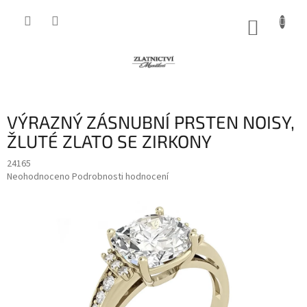
Přejít
na
NÁKUP
obsah
KOŠÍK
VÝRAZNÝ ZÁSNUBNÍ PRSTEN NOISY,
ŽLUTÉ ZLATO SE ZIRKONY
24165
Průměrné
Neohodnoceno
Podrobnosti hodnocení
hodnocení
produktu
je
0,0
z
5
hvězdiček.