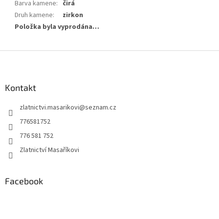
Barva kamene
:
čirá
Druh kamene
:
zirkon
Položka byla vyprodána…
Z
á
p
a
Kontakt
t
zlatnictvi.masarikovi
@
seznam.cz
í
776581752
776 581 752
Zlatnictví Masaříkovi
Facebook