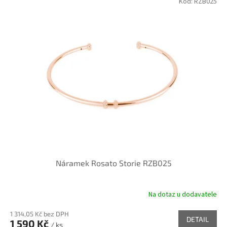
Kód:
RZB025
d
ý
u
p
k
i
t
s
ů
p
r
o
d
u
k
t
ů
Náramek Rosato Storie RZB025
Na dotaz u dodavatele
1 314,05 Kč bez DPH
DETAIL
1 590 Kč
/ ks