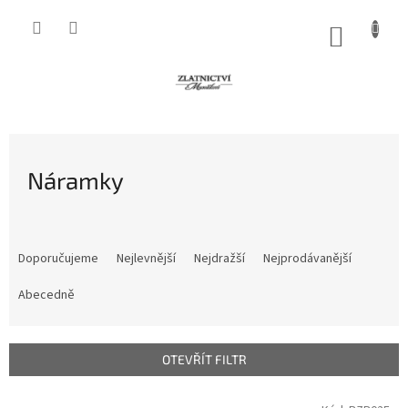
Přejít
na
NÁKUP
obsah
KOŠÍK
Náramky
Ř
a
Doporučujeme
Nejlevnější
Nejdražší
Nejprodávanější
z
e
Abecedně
n
í
p
OTEVŘÍT FILTR
r
o
V