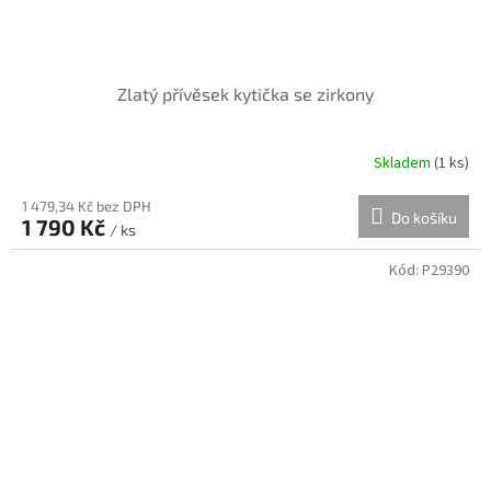
Zlatý přívěsek kytička se zirkony
Skladem
(
1 ks
)
1 479,34 Kč bez DPH
Do košíku
1 790 Kč
/ ks
Kód:
P29390