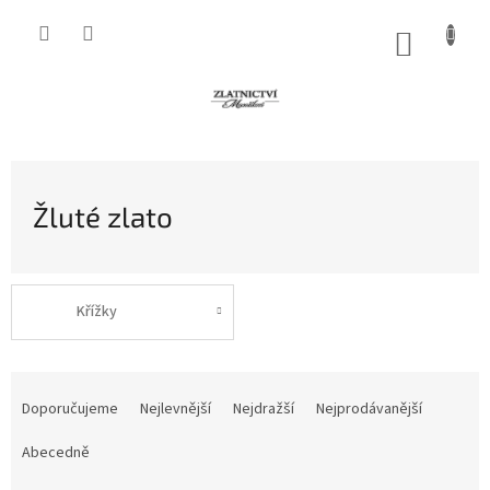
Přejít
na
NÁKUP
obsah
KOŠÍK
Žluté zlato
Křížky
Ř
a
Doporučujeme
Nejlevnější
Nejdražší
Nejprodávanější
z
e
Abecedně
n