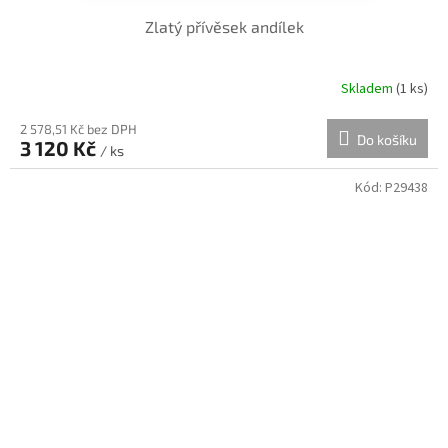
Zlatý přívěsek andílek
Skladem
(
1 ks
)
2 578,51 Kč bez DPH
Do košíku
3 120 Kč
/ ks
Kód:
P29438