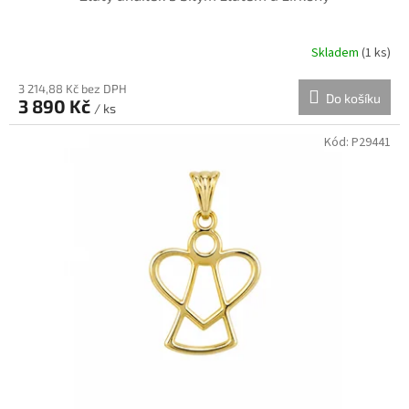
Skladem
(
1 ks
)
3 214,88 Kč bez DPH
Do košíku
3 890 Kč
/ ks
Kód:
P29441