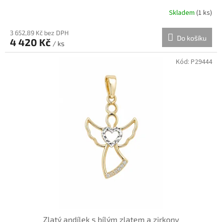
Skladem
(
1 ks
)
3 652,89 Kč bez DPH
Do košíku
4 420 Kč
/ ks
Kód:
P29444
Zlatý andílek s bílým zlatem a zirkony