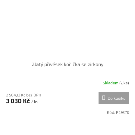
Zlatý přívěsek kočička se zirkony
Skladem
(
2 ks
)
2 504,13 Kč bez DPH
Do košíku
3 030 Kč
/ ks
Kód:
P29378