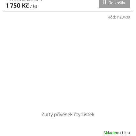
Do košíku
1 750 Kč
/ ks
Kód:
P29408
Zlatý přívěsek čtyřlístek
Skladem
(
1 ks
)