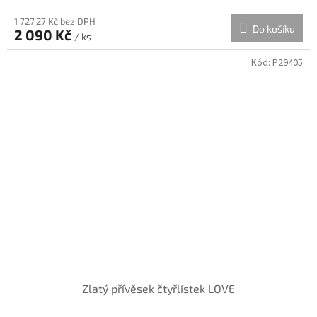
1 727,27 Kč bez DPH
Do košíku
2 090 Kč
/ ks
Kód:
P29405
Zlatý přívěsek čtyřlístek LOVE