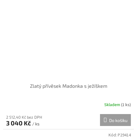
Zlatý přívěsek Madonka s ježíškem
Skladem
(
1 ks
)
2 512,40 Kč bez DPH
Do košíku
3 040 Kč
/ ks
Kód:
P29414