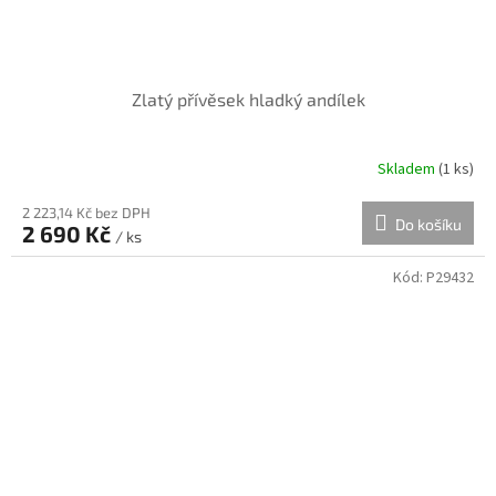
Zlatý přívěsek hladký andílek
Skladem
(
1 ks
)
2 223,14 Kč bez DPH
Do košíku
2 690 Kč
/ ks
Kód:
P29432