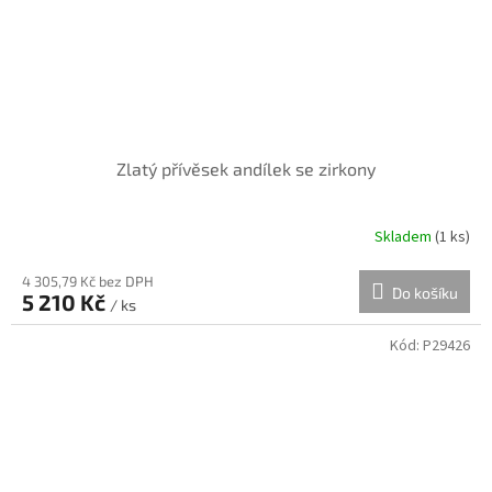
Zlatý přívěsek andílek se zirkony
Skladem
(
1 ks
)
4 305,79 Kč bez DPH
Do košíku
5 210 Kč
/ ks
Kód:
P29426