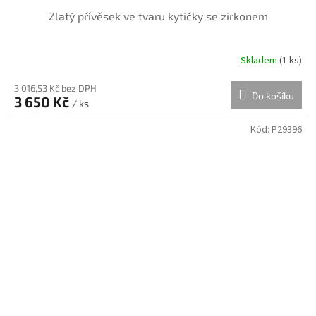
Zlatý přívěsek ve tvaru kytičky se zirkonem
Skladem
(
1 ks
)
3 016,53 Kč bez DPH
Do košíku
3 650 Kč
/ ks
Kód:
P29396