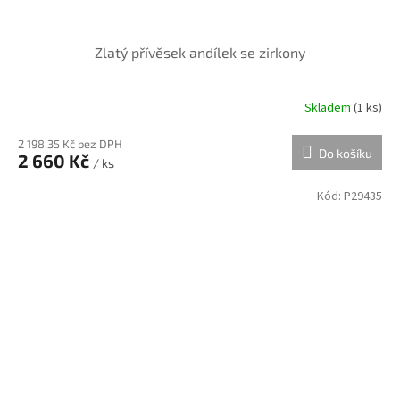
Zlatý přívěsek andílek se zirkony
Skladem
(
1 ks
)
2 198,35 Kč bez DPH
Do košíku
2 660 Kč
/ ks
Kód:
P29435