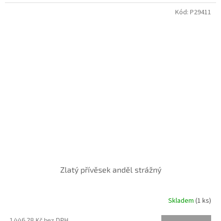
Kód:
P29411
Zlatý přívěsek anděl strážný
Skladem
(
1 ks
)
1 446,28 Kč bez DPH