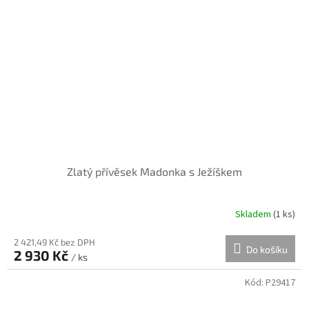
Zlatý přívěsek Madonka s Ježíškem
Skladem
(
1 ks
)
2 421,49 Kč bez DPH
Do košíku
2 930 Kč
/ ks
Kód:
P29417