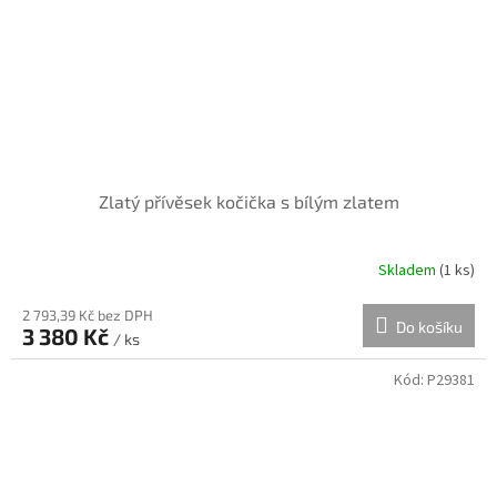
Zlatý přívěsek kočička s bílým zlatem
Skladem
(
1 ks
)
2 793,39 Kč bez DPH
Do košíku
3 380 Kč
/ ks
Kód:
P29381