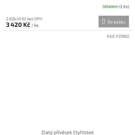
Skladem
(
1 ks
)
2 826,45 Kč bez DPH
Do košíku
3 420 Kč
/ ks
Kód:
P29402
Zlatý přívěsek čtyřlístek