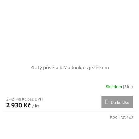
Zlatý přívěsek Madonka s ježíškem
Skladem
(
2 ks
)
2 421,49 Kč bez DPH
Do košíku
2 930 Kč
/ ks
Kód:
P29420