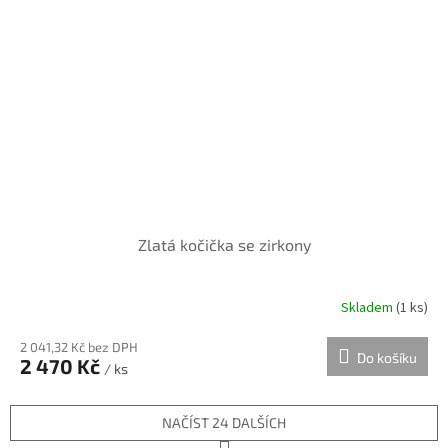
Zlatá kočička se zirkony
Skladem
(
1 ks
)
2 041,32 Kč bez DPH
Do košíku
2 470 Kč
/ ks
NAČÍST 24 DALŠÍCH