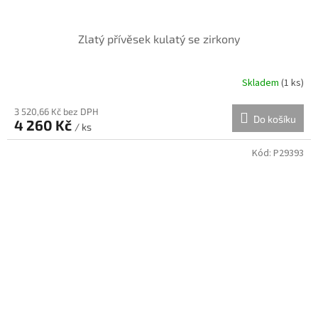
Zlatý přívěsek kulatý se zirkony
Skladem
(
1 ks
)
3 520,66 Kč bez DPH
Do košíku
4 260 Kč
/ ks
Kód:
P29393