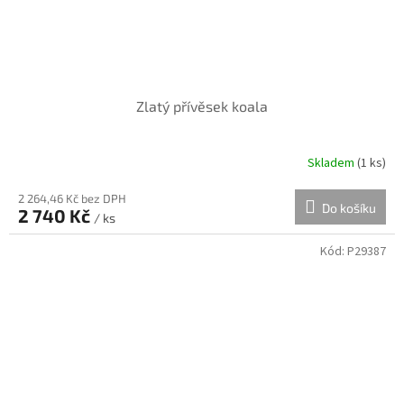
Zlatý přívěsek koala
Skladem
(
1 ks
)
2 264,46 Kč bez DPH
Do košíku
2 740 Kč
/ ks
Kód:
P29387