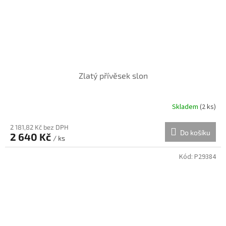
Zlatý přívěsek slon
Skladem
(
2 ks
)
2 181,82 Kč bez DPH
Do košíku
2 640 Kč
/ ks
Kód:
P29384