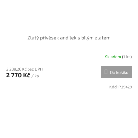
Zlatý přívěsek andílek s bílým zlatem
Skladem
(
1 ks
)
2 289,26 Kč bez DPH
Do košíku
2 770 Kč
/ ks
Kód:
P29429