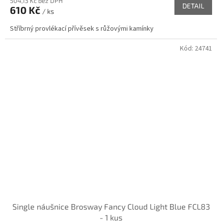
504,13 Kč bez DPH
DETAIL
610 Kč
/ ks
Stříbrný provlékací přívěsek s růžovými kamínky
Kód:
24741
Single náušnice Brosway Fancy Cloud Light Blue FCL83
- 1 kus