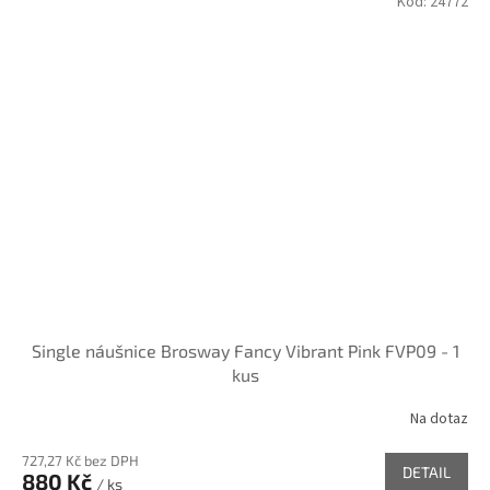
Kód:
24772
Single náušnice Brosway Fancy Vibrant Pink FVP09 - 1
kus
Na dotaz
727,27 Kč bez DPH
DETAIL
880 Kč
/ ks