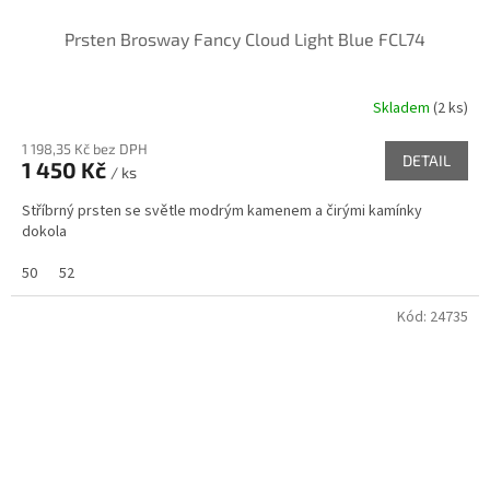
Prsten Brosway Fancy Cloud Light Blue FCL74
Skladem
(
2 ks
)
1 198,35 Kč bez DPH
DETAIL
1 450 Kč
/ ks
Stříbrný prsten se světle modrým kamenem a čirými kamínky
dokola
50
52
Kód:
24735