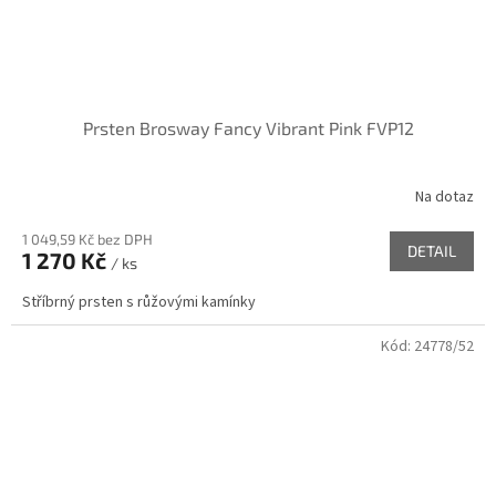
Prsten Brosway Fancy Vibrant Pink FVP12
Na dotaz
1 049,59 Kč bez DPH
DETAIL
1 270 Kč
/ ks
Stříbrný prsten s růžovými kamínky
Kód:
24778/52