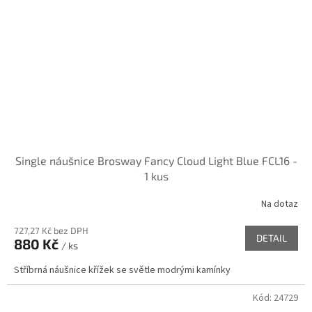
Single náušnice Brosway Fancy Cloud Light Blue FCL16 -
1 kus
Na dotaz
727,27 Kč bez DPH
DETAIL
880 Kč
/ ks
Stříbrná náušnice křížek se světle modrými kamínky
Kód:
24729