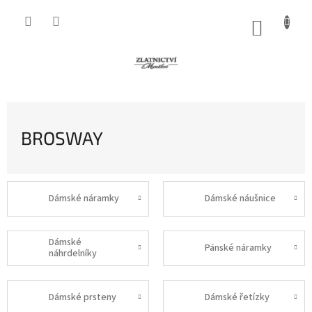
Přejít
na
NÁKUP
obsah
KOŠÍK
BROSWAY
Dámské náramky
Dámské náušnice
Dámské
Pánské náramky
náhrdelníky
Dámské prsteny
Dámské řetízky