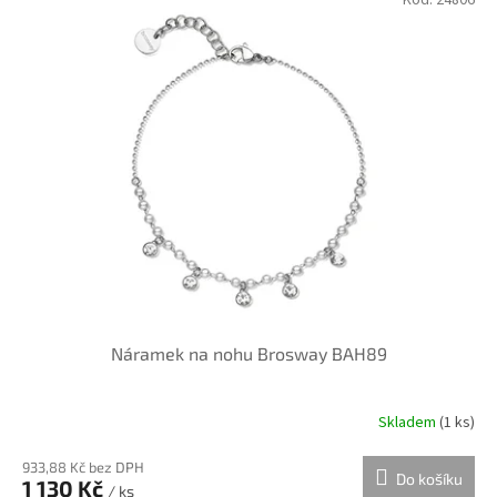
d
ý
u
p
k
i
t
s
ů
p
r
o
d
u
k
t
ů
Náramek na nohu Brosway BAH89
Skladem
(
1 ks
)
933,88 Kč bez DPH
Do košíku
1 130 Kč
/ ks