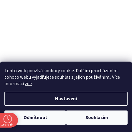
Tento web používá soubory cookie. Dalším procházením
tohoto webu vyjadřujete souhlas s jejich používáním.. Více
informací
zde
.
Nastavení
Formuláře
Odmítnout
Souhlasím
Zobrazit
Vytvořil Shoptet