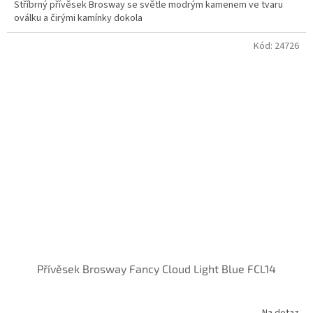
Stříbrný přívěsek Brosway se světle modrým kamenem ve tvaru
oválku a čirými kamínky dokola
Kód:
24726
Přívěsek Brosway Fancy Cloud Light Blue FCL14
Na dotaz