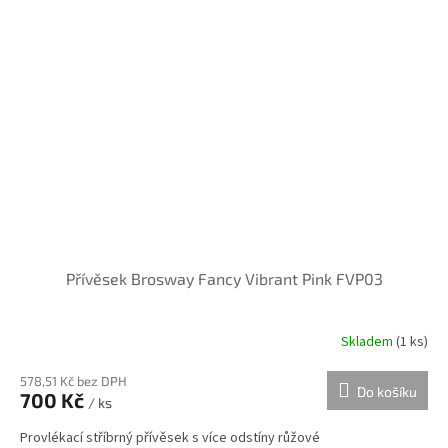
Přívěsek Brosway Fancy Vibrant Pink FVP03
Skladem
(
1 ks
)
578,51 Kč bez DPH
Do košíku
700 Kč
/ ks
Provlékací stříbrný přívěsek s více odstíny růžové