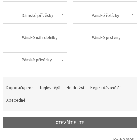
Dámské přívěsky
Pánské řetízky
Pánské náhrdelníky
Pánské prsteny
Pánské přívěsky
Ř
a
Doporučujeme
Nejlevnější
Nejdražší
Nejprodávanější
z
e
Abecedně
n
í
p
OTEVŘÍT FILTR
r
o
V
Kód:
24806