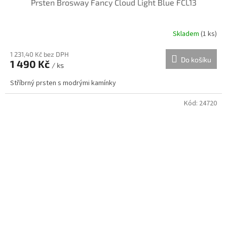
Prsten Brosway Fancy Cloud Light Blue FCL13
Skladem
(
1 ks
)
1 231,40 Kč bez DPH
Do košíku
1 490 Kč
/ ks
Stříbrný prsten s modrými kamínky
Kód:
24720