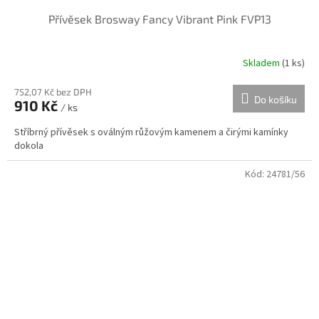
Přívěsek Brosway Fancy Vibrant Pink FVP13
Skladem
(
1 ks
)
752,07 Kč bez DPH
Do košíku
910 Kč
/ ks
Stříbrný přívěsek s oválným růžovým kamenem a čirými kamínky
dokola
Kód:
24781/56