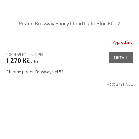
Prsten Brosway Fancy Cloud Light Blue FCL12
Vyprodáno
1 049,59 Kč bez DPH
DETAIL
1 270 Kč
/ ks
Stříbrný prsten Brosway vel.52
Kód:
24717/52