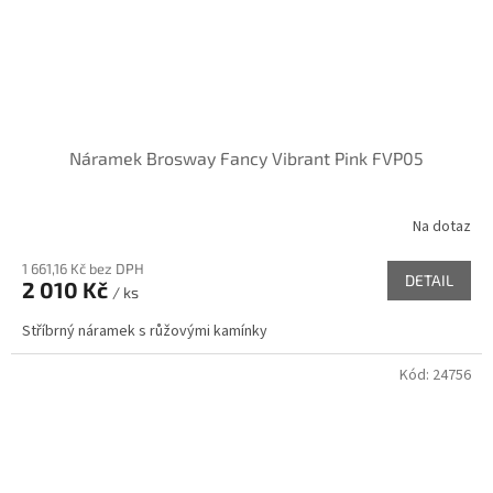
Náramek Brosway Fancy Vibrant Pink FVP05
Na dotaz
1 661,16 Kč bez DPH
DETAIL
2 010 Kč
/ ks
Stříbrný náramek s růžovými kamínky
Kód:
24756