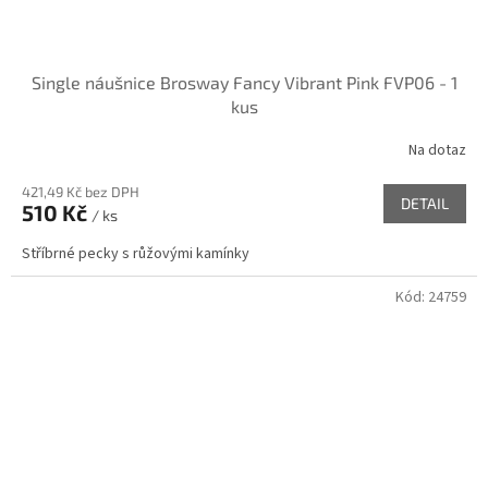
Single náušnice Brosway Fancy Vibrant Pink FVP06 - 1
kus
Na dotaz
421,49 Kč bez DPH
DETAIL
510 Kč
/ ks
Stříbrné pecky s růžovými kamínky
Kód:
24759