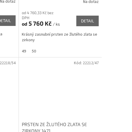
Na dotaz
Na dotaz
od 4 760,33 Kč bez
DPH
DETAIL
DETAIL
5 760 Kč
od
/ ks
ta
Krásný zasnubní prsten ze žlutého zlata se
zirkony
49
50
22218/54
Kód:
22212/47
PRSTEN ZE ŽLUTÉHO ZLATA SE
ZIRKONY 1471