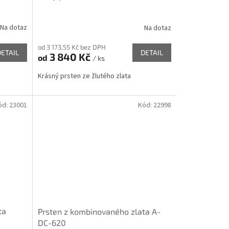
Na dotaz
Na dotaz
od 3 173,55 Kč bez DPH
DETAIL
DETAIL
3 840 Kč
od
/ ks
Krásný prsten ze žlutého zlata
ód:
23001
Kód:
22998
ta
Prsten z kombinovaného zlata A-
DC-620