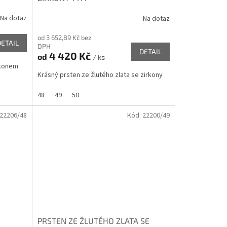
Na dotaz
Na dotaz
od 3 652,89 Kč bez
DETAIL
DPH
DETAIL
4 420 Kč
od
/ ks
irkonem
Krásný prsten ze žlutého zlata se zirkony
48
49
50
22206/48
Kód:
22200/49
PRSTEN ZE ŽLUTÉHO ZLATA SE