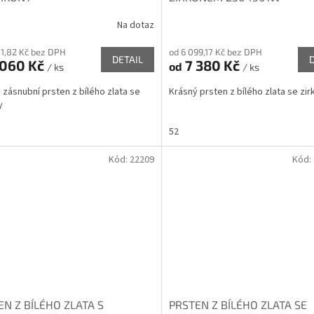
Na dotaz
81,82 Kč bez DPH
od 6 099,17 Kč bez DPH
DETAIL
 060 Kč
7 380 Kč
od
/ ks
/ ks
 zásnubní prsten z bílého zlata se
Krásný prsten z bílého zlata se z
ny
52
Kód:
22209
Kód:
EN Z BÍLÉHO ZLATA S
PRSTEN Z BÍLÉHO ZLATA SE