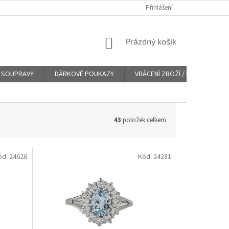
Přihlášení
NÁKUPNÍ
Prázdný košík
KOŠÍK
SOUPRAVY
DÁRKOVÉ POUKAZY
VRÁCENÍ ZBOŽÍ / REKLAMACE
43
položek celkem
ód:
24626
Kód:
24281