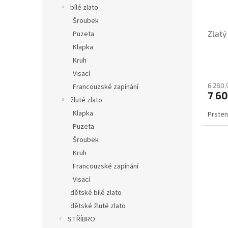
o
k
bílé zlato
n
d
t
í
Šroubek
u
ů
p
Zlatý
Puzeta
k
a
t
Klapka
n
ů
Kruh
e
Visací
l
6 280,
Francouzské zapínání
7 6
žluté zlato
Klapka
Prsten
Puzeta
Šroubek
Kruh
Francouzské zapínání
Visací
dětské bílé zlato
dětské žluté zlato
STŘÍBRO