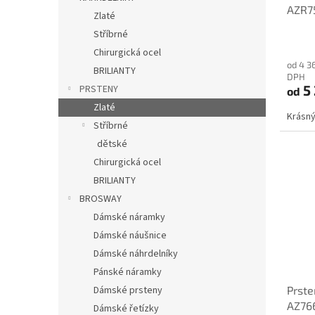
AZR7
Zlaté
Stříbrné
Chirurgická ocel
od 4 3
BRILIANTY
DPH
5
PRSTENY
od
Zlaté
Krásný
Stříbrné
dětské
Chirurgická ocel
BRILIANTY
BROSWAY
Dámské náramky
Dámské náušnice
Dámské náhrdelníky
Pánské náramky
Dámské prsteny
Prste
AZ76
Dámské řetízky