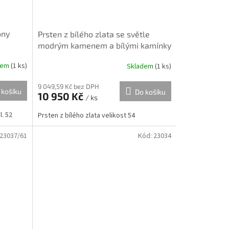
ony
Prsten z bílého zlata se světle
modrým kamenem a bílými kamínky
dokola
dem
(
1 ks
)
Skladem
(
1 ks
)
9 049,59 Kč bez DPH
 košíku
Do košíku
10 950 Kč
/ ks
l. 52
Prsten z bílého zlata velikost 54
23037/61
Kód:
23034