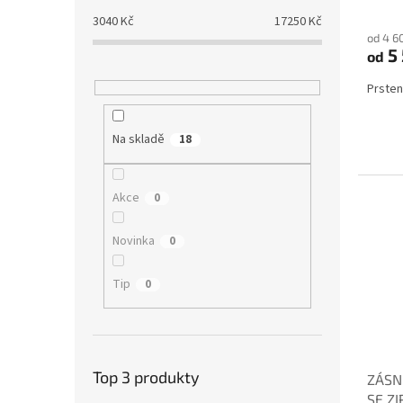
3040
Kč
17250
Kč
od 4 6
5
od
Prsten
Na skladě
18
Akce
0
Novinka
0
Tip
0
Top 3 produkty
ZÁSN
SE Z