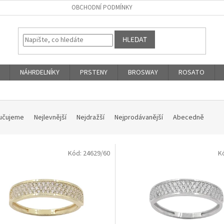
OBCHODNÍ PODMÍNKY
HLEDAT
NÁHRDELNÍKY
PRSTENY
BROSWAY
ROSATO
učujeme
Nejlevnější
Nejdražší
Nejprodávanější
Abecedně
Kód:
24629/60
K