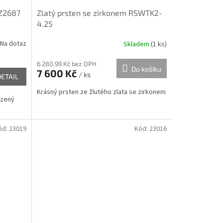
YZ2687
Zlatý prsten se zirkonem RSWTK2-
4.25
Na dotaz
Skladem
(
1 ks
)
6 280,99 Kč bez DPH
Do košíku
7 600 Kč
/ ks
DETAIL
Krásný prsten ze žlutého zlata se zirkonem
azený
ód:
23019
Kód:
23016