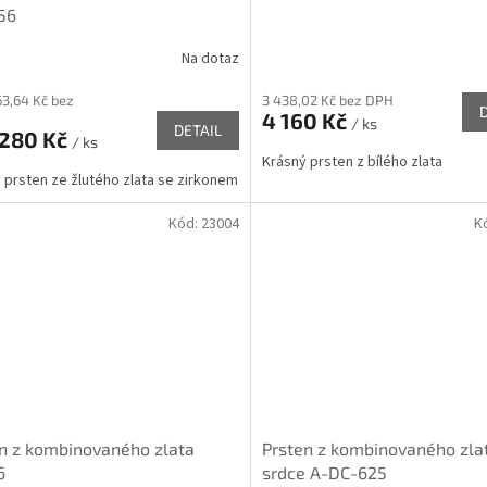
56
Na dotaz
63,64 Kč bez
3 438,02 Kč bez DPH
4 160 Kč
/ ks
DETAIL
 280 Kč
/ ks
Krásný prsten z bílého zlata
 prsten ze žlutého zlata se zirkonem
Kód:
23004
K
n z kombinovaného zlata
Prsten z kombinovaného zla
6
srdce A-DC-625