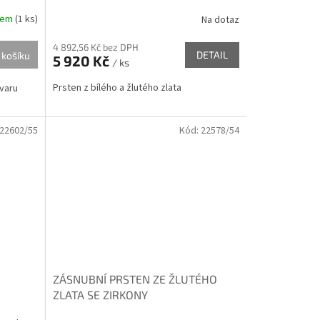
dem
(
1 ks
)
Na dotaz
4 892,56 Kč bez DPH
DETAIL
 košíku
5 920 Kč
/ ks
Prsten z bílého a žlutého zlata
tvaru
22602/55
Kód:
22578/54
ZÁSNUBNÍ PRSTEN ZE ŽLUTÉHO
ZLATA SE ZIRKONY