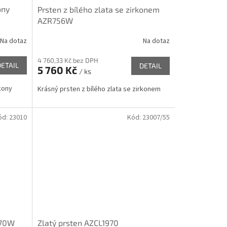
ony
Prsten z bílého zlata se zirkonem
AZR756W
Na dotaz
Na dotaz
4 760,33 Kč bez DPH
DETAIL
DETAIL
5 760 Kč
/ ks
rkony
Krásný prsten z bílého zlata se zirkonem
ód:
23010
Kód:
23007/55
970W
Zlatý prsten AZCL1970