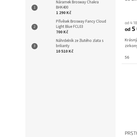
Náramek Brosway Chakra
BHK400
1 290 Kč
Přívěsek Brosway Fancy Cloud
od 4 1
Light Blue FCL03
5
od
700 Kč
Krásný
Náhrdelník ze žlutého zlata s
zirko
brilianty
10 510 Kč
56
PRST