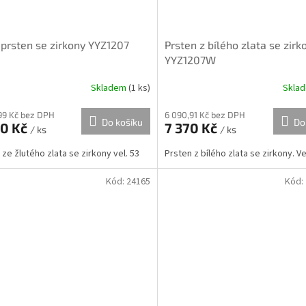
 prsten se zirkony YYZ1207
Prsten z bílého zlata se zirk
YYZ1207W
Skladem
(
1 ks
)
Skla
99 Kč bez DPH
6 090,91 Kč bez DPH
Do košíku
Do
00 Kč
7 370 Kč
/ ks
/ ks
 ze žlutého zlata se zirkony vel. 53
Prsten z bílého zlata se zirkony. Ve
Kód:
24165
Kód: