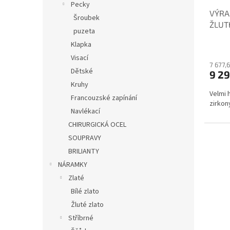
Pecky
VÝRA
Šroubek
ŽLUT
puzeta
Klapka
Visací
7 677,
Dětské
9 2
Kruhy
Velmi 
Francouzské zapínání
zirkony
Navlékací
CHIRURGICKÁ OCEL
SOUPRAVY
BRILIANTY
NÁRAMKY
Zlaté
Bílé zlato
Žluté zlato
Stříbrné