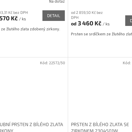
Na dotaz
03,31 Kč bez DPH
od 2 859,50 Kč bez
DETAIL
 570 Kč
DPH
/ ks
3 460 Kč
od
/ ks
 ze žlutého zlata zdobený zirkony.
Prsten se srdíčkem ze žlutého zla
Kód:
22572/50
Kód:
UBNÍ PRSTEN Z BÍLÉHO ZLATA
PRSTEN Z BÍLÉHO ZLATA SE
IRKONY
ZIRKONEM 2304501W