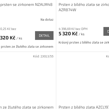
 prsten se zirkonem NZALM48
Prsten z bílého zlata se zirk
AZR874W
Na dotaz
70,25 Kč bez
4 396,69 Kč bez DPH
5 320 Kč
/ ks
DETAIL
 320 Kč
/ ks
Krásný prsten z bílého zlata se zi
 prsten ze žlutého zlata se zirkonem
Kód:
23013/55
K
n ze žlutého zlata se zirkonem
Prsten z bílého zlata AZCL1