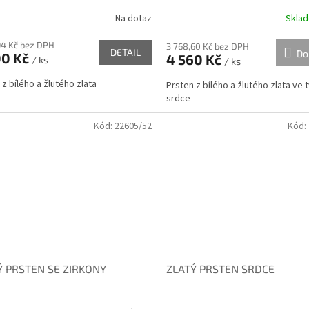
Na dotaz
Skla
94 Kč bez DPH
3 768,60 Kč bez DPH
DETAIL
Do
00 Kč
4 560 Kč
/ ks
/ ks
 z bílého a žlutého zlata
Prsten z bílého a žlutého zlata ve 
srdce
Kód:
22605/52
Kód:
Ý PRSTEN SE ZIRKONY
ZLATÝ PRSTEN SRDCE