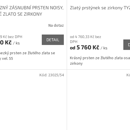
ZNÝ ZÁSNUBNÍ PRSTEN NOISY,
Zlatý prstýnek se zirkony T
É ZLATO SE ZIRKONY
Na dotaz
69 Kč bez DPH
od 4 760,33 Kč bez
DETAIL
90 Kč
DPH
/ ks
5 760 Kč
od
/ ks
hezký prsten ze žlutého zlata se
Krásný prsten ze žlutého zlata os
 vel. 55
zirkony
Kód:
23025/54
K