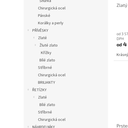
Šňůrka
Zlatý
Chirurgická ocel
Pánské
Korálky a perly
PŘÍVĚSKY
od 3 5
Zlaté
DPH
4
od
Žluté zlato
Křížky
Krásný
Bílé zlato
Stříbrné
Chirurgická ocel
BRILIANTY
ŘETÍZKY
Zlaté
Bílé zlato
Stříbrné
Chirurgická ocel
Prste
NÁHRDELNÍKY