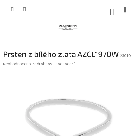
Přejít
na
NÁKUP
obsah
KOŠÍK
Prsten z bílého zlata AZCL1970W
23010
Průměrné
Neohodnoceno
Podrobnosti hodnocení
hodnocení
produktu
je
0,0
z
5
hvězdiček.