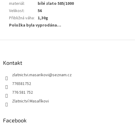
materiál
:
bílé zlato 585/1000
Velikost
:
56
Přibližná váha
:
1,30g
Položka byla vyprodána…
Z
á
p
a
Kontakt
t
zlatnictvi.masarikovi
@
seznam.cz
í
776581752
776 581 752
Zlatnictví Masaříkovi
Facebook