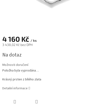
4 160 Kč
/ ks
3 438,02 Kč bez DPH
Měrná
Na dotaz
cena:
Možnosti doručení
Položka byla vyprodána…
Krásný prsten z bílého zlata
Detailní informace