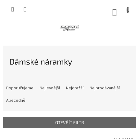
Přejít
na
NÁKUP
obsah
KOŠÍK
Dámské náramky
Ř
a
Doporučujeme
Nejlevnější
Nejdražší
Nejprodávanější
z
e
Abecedně
n
í
p
OTEVŘÍT FILTR
r
o
V