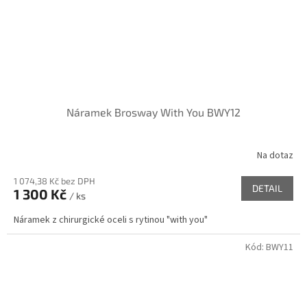
Náramek Brosway With You BWY12
Na dotaz
1 074,38 Kč bez DPH
DETAIL
1 300 Kč
/ ks
Náramek z chirurgické oceli s rytinou "with you"
Kód:
BWY11