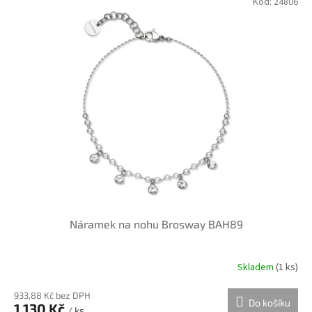
Kód:
24806
d
ý
u
p
k
i
t
s
ů
p
r
o
d
u
k
t
ů
Náramek na nohu Brosway BAH89
Skladem
(
1 ks
)
933,88 Kč bez DPH
Do košíku
1 130 Kč
/ ks