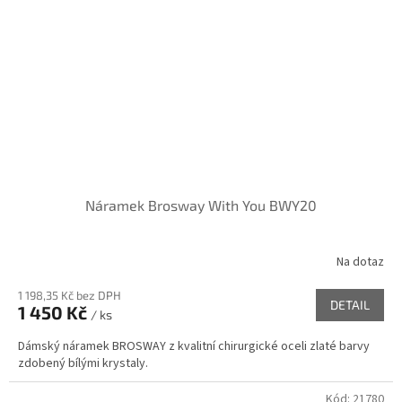
Náramek Brosway With You BWY20
Na dotaz
1 198,35 Kč bez DPH
DETAIL
1 450 Kč
/ ks
Dámský náramek BROSWAY z kvalitní chirurgické oceli zlaté barvy
zdobený bílými krystaly.
Kód:
21780