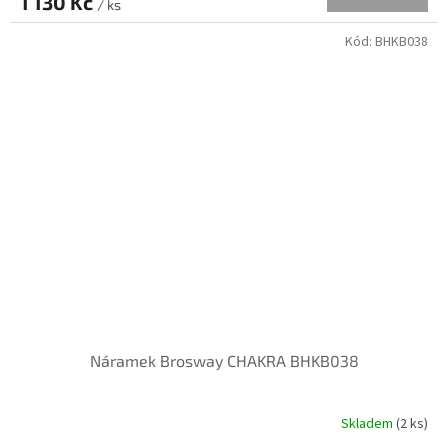
1 130 Kč
/ ks
Kód:
BHKB038
Náramek Brosway CHAKRA BHKB038
Skladem
(
2 ks
)