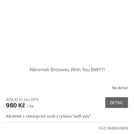
Náramek Brosway With You BWY11
Na dotaz
809,92 Kč bez DPH
DETAIL
980 Kč
/ ks
Náramek z chirurgické oceli s rytinou "with you"
Kód:
BHKB046EN