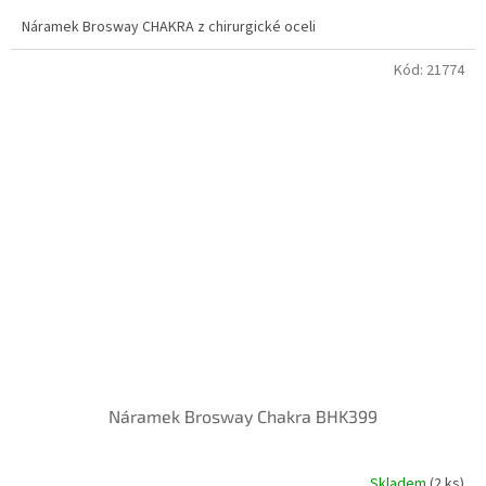
Náramek Brosway CHAKRA z chirurgické oceli
Kód:
21774
Náramek Brosway Chakra BHK399
Skladem
(
2 ks
)