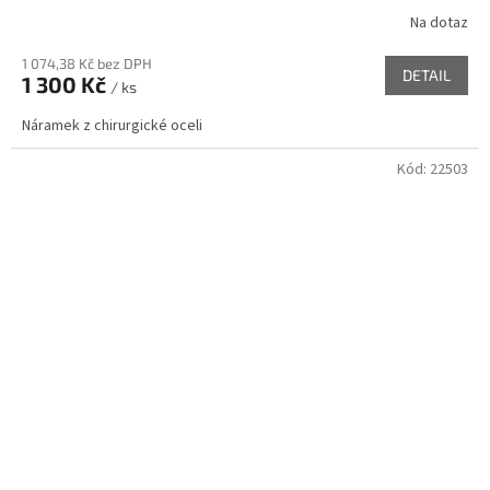
Na dotaz
1 074,38 Kč bez DPH
DETAIL
1 300 Kč
/ ks
Náramek z chirurgické oceli
Kód:
22503