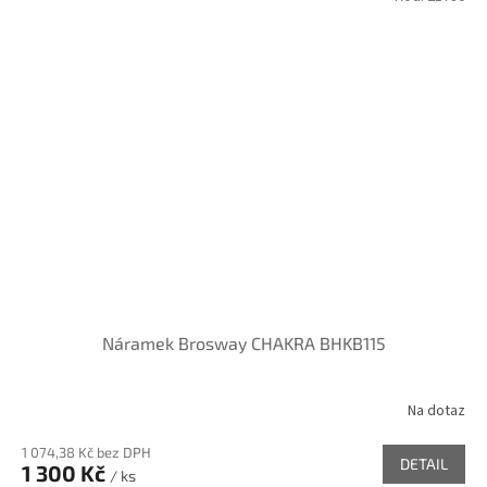
Náramek Brosway CHAKRA BHKB115
Na dotaz
1 074,38 Kč bez DPH
DETAIL
1 300 Kč
/ ks