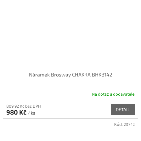
Náramek Brosway CHAKRA BHKB142
Na dotaz u dodavatele
809,92 Kč bez DPH
DETAIL
980 Kč
/ ks
Kód:
23742