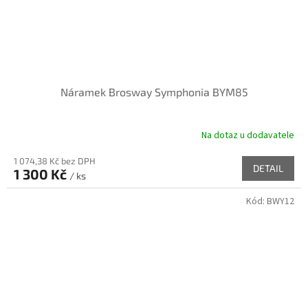
Náramek Brosway Symphonia BYM85
Na dotaz u dodavatele
1 074,38 Kč bez DPH
DETAIL
1 300 Kč
/ ks
Kód:
BWY12