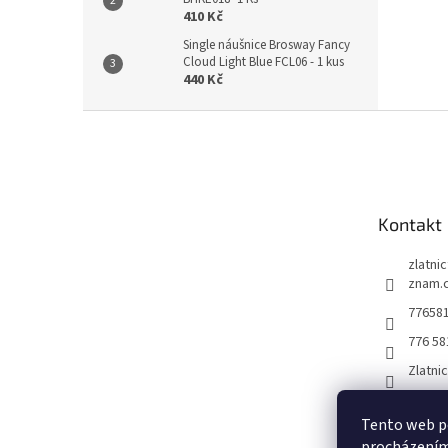
410 Kč
Single náušnice Brosway Fancy
Cloud Light Blue FCL06 - 1 kus
440 Kč
Z
á
p
a
t
Kontakt
í
zlatni
znam.
77658
776 58
Zlatni
Tento web po
procházením 