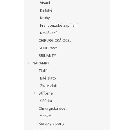
Visací
Dětské
Kruhy
Francouzské zapínání
Navlékací
CHIRURGICKÁ OCEL
SOUPRAVY
BRILIANTY
NÁRAMKY
Zlaté
Bílé zlato
Žluté zlato
Stříbrné
Šňůrka
Chirurgická ocel
Pánské
Korálky a perly