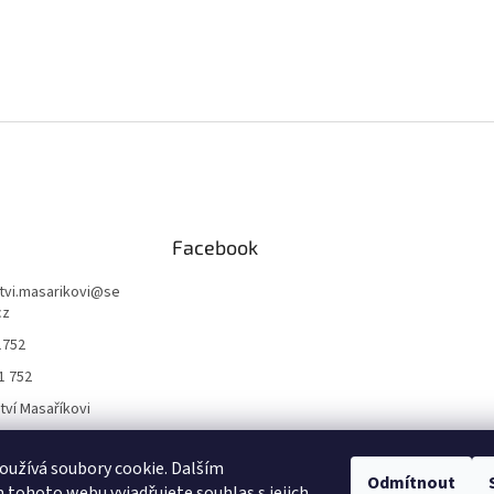
Facebook
ctvi.masarikovi
@
se
cz
1752
1 752
ctví Masaříkovi
užívá soubory cookie. Dalším
Formuláře
Odmítnout
tohoto webu vyjadřujete souhlas s jejich