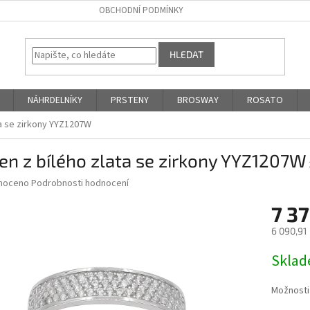
OBCHODNÍ PODMÍNKY
HLEDAT
NÁHRDELNÍKY
PRSTENY
BROSWAY
ROSATO
ta se zirkony YYZ1207W
en z bílého zlata se zirkony YYZ1207W
né
noceno
Podrobnosti hodnocení
ní
7 3
u
6 090,91
Měrná
Skla
cena:
ek.
Možnosti