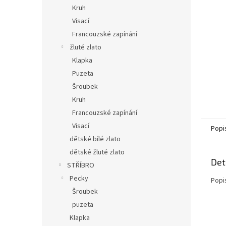
n
Kruh
e
Visací
l
Francouzské zapínání
žluté zlato
Klapka
Puzeta
Šroubek
Kruh
Francouzské zapínání
Visací
Popi
dětské bílé zlato
dětské žluté zlato
Det
STŘÍBRO
Pecky
Popi
Šroubek
puzeta
Klapka