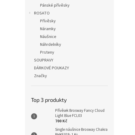
Pánské přívěsky
ROSATO
Přívěsky
Náramky
Náušnice
Náhrdelníky
Prsteny
SOUPRAVY
DÁRKOVÉ POUKAZY
Značky
Top 3 produkty
Přívěsek Brosway Fancy Cloud
Light Blue FCL03
700 Kč
Single náušnice Brosway Chakra
BHKE018- 1 Ks