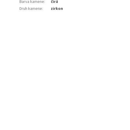
Barva kamene
:
čirá
Druh kamene
:
zirkon