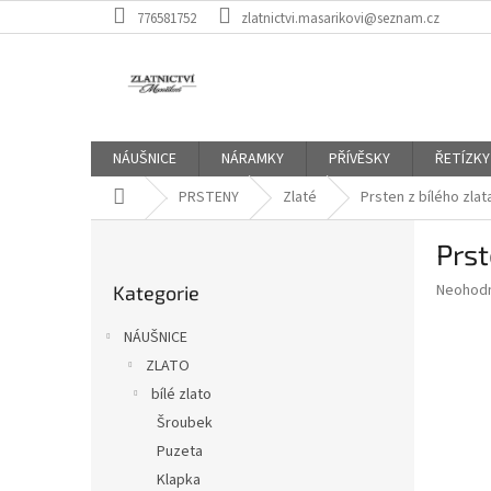
Přejít
776581752
zlatnictvi.masarikovi@seznam.cz
na
obsah
NÁUŠNICE
NÁRAMKY
PŘÍVĚSKY
ŘETÍZKY
Domů
PRSTENY
Zlaté
Prsten z bílého zla
P
Prst
o
Přeskočit
s
Průměr
Neohod
Kategorie
kategorie
t
hodnoce
r
produkt
NÁUŠNICE
a
je
ZLATO
0,0
n
z
bílé zlato
n
5
í
Šroubek
hvězdič
p
Puzeta
a
Klapka