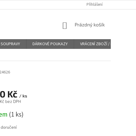
Přihlášení
NÁKUPNÍ
Prázdný košík
KOŠÍK
SOUPRAVY
DÁRKOVÉ POUKAZY
VRÁCENÍ ZBOŽÍ / REKLAMACE
24626
70 Kč
/ ks
 Kč bez DPH
dem
(
1 ks
)
 doručení