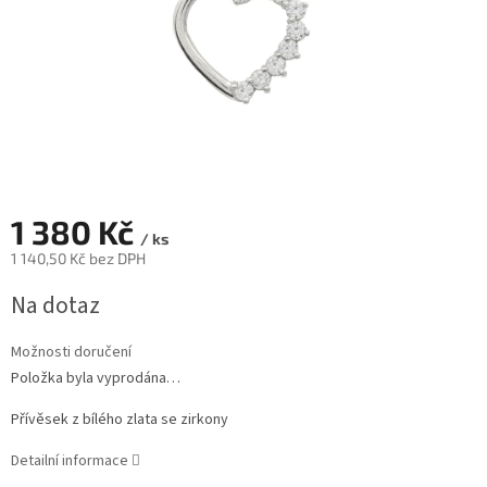
1 380 Kč
/ ks
1 140,50 Kč bez DPH
Měrná
Na dotaz
cena:
Možnosti doručení
Položka byla vyprodána…
Přívěsek z bílého zlata se zirkony
Detailní informace