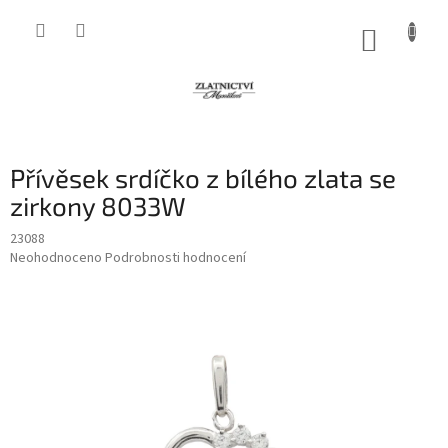
Přejít
na
NÁKUP
obsah
KOŠÍK
Přívěsek srdíčko z bílého zlata se
zirkony 8033W
23088
Průměrné
Neohodnoceno
Podrobnosti hodnocení
hodnocení
produktu
je
0,0
z
5
hvězdiček.