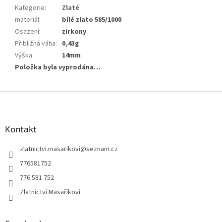
Kategorie
:
Zlaté
materiál
:
bílé zlato 585/1000
Osazení
:
zirkony
Přibližná váha
:
0,43g
Výška
:
14mm
Položka byla vyprodána…
Z
á
p
a
Kontakt
t
zlatnictvi.masarikovi
@
seznam.cz
í
776581752
776 581 752
Zlatnictví Masaříkovi