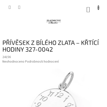
Přejít
na
NÁKUP
obsah
KOŠÍK
PŘÍVĚSEK Z BÍLÉHO ZLATA – KŘTÍCÍ
HODINY 327-0042
24156
Průměrné
Neohodnoceno
Podrobnosti hodnocení
hodnocení
produktu
je
0,0
z
5
hvězdiček.