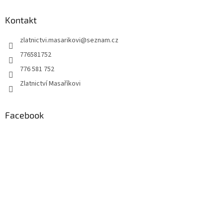
p
a
Kontakt
t
zlatnictvi.masarikovi
@
seznam.cz
í
776581752
776 581 752
Zlatnictví Masaříkovi
Facebook