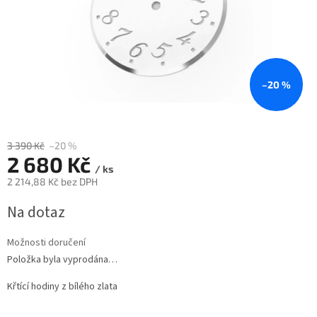
–20 %
3 390 Kč
–20 %
2 680 Kč
/ ks
2 214,88 Kč bez DPH
Měrná
Na dotaz
cena:
Možnosti doručení
Položka byla vyprodána…
Křtící hodiny z bílého zlata