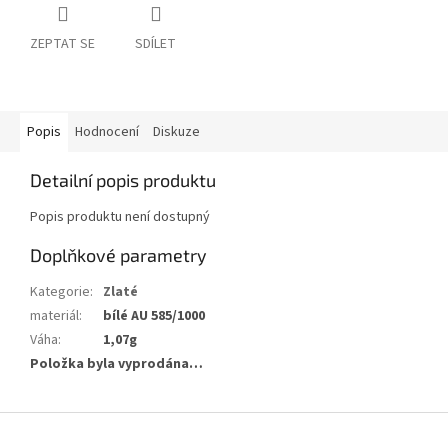
ZEPTAT SE
SDÍLET
Popis
Hodnocení
Diskuze
Detailní popis produktu
Popis produktu není dostupný
Doplňkové parametry
Kategorie
:
Zlaté
materiál
:
bílé AU 585/1000
Váha
:
1,07g
Položka byla vyprodána…
Z
á