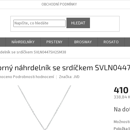
OBCHODNÍ PODMÍNKY
HLEDAT
NÁHRDELNÍKY
PRSTENY
BROSWAY
ROSATO
hrdelník se srdíčkem SVLN0447SH2SM38
íbrný náhrdelník se srdíčkem SVLN04
né
noceno
Podrobnosti hodnocení
Značka:
JVD
ní
410
u
338,84 K
Měrná
Na do
cena:
ek.
Možnosti
Položka 