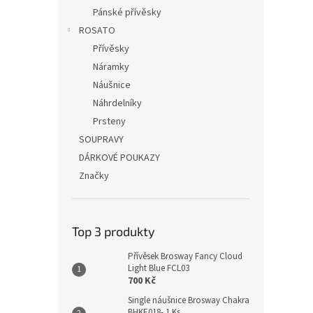
Pánské přívěsky
ROSATO
Přívěsky
Náramky
Náušnice
Náhrdelníky
Prsteny
SOUPRAVY
DÁRKOVÉ POUKAZY
Značky
Top 3 produkty
Přívěsek Brosway Fancy Cloud
Light Blue FCL03
700 Kč
Single náušnice Brosway Chakra
BHKE018- 1 Ks