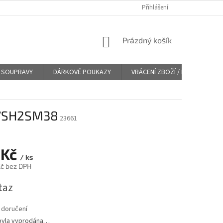
Přihlášení
NÁKUPNÍ
Prázdný košík
KOŠÍK
SOUPRAVY
DÁRKOVÉ POUKAZY
VRÁCENÍ ZBOŽÍ / REKLAMACE
47SH2SM38
23661
 Kč
/ ks
č bez DPH
taz
 doručení
byla vyprodána…