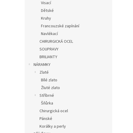
Visací
Dětské
Kruhy
Francouzské zapínání
Navlékací
CHIRURGICKÁ OCEL
SOUPRAVY
BRILIANTY
NÁRAMKY
Zlaté
Bílé zlato
Žluté zlato
Stříbrné
Šňůrka
Chirurgická ocel
Pánské
Korálky a perly