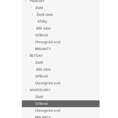
PŘÍVĚSKY
Zlaté
Žluté zlato
Křížky
Bílé zlato
Stříbrné
Chirurgická ocel
BRILIANTY
ŘETÍZKY
Zlaté
Bílé zlato
Stříbrné
Chirurgická ocel
NÁHRDELNÍKY
Zlaté
Stříbrné
Chirurgická ocel
BRILIANTY