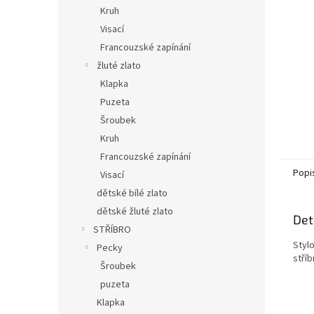
n
Kruh
e
Visací
l
Francouzské zapínání
žluté zlato
Klapka
Puzeta
Šroubek
Kruh
Francouzské zapínání
Popi
Visací
dětské bílé zlato
dětské žluté zlato
Det
STŘÍBRO
Styl
Pecky
stříb
Šroubek
puzeta
Klapka