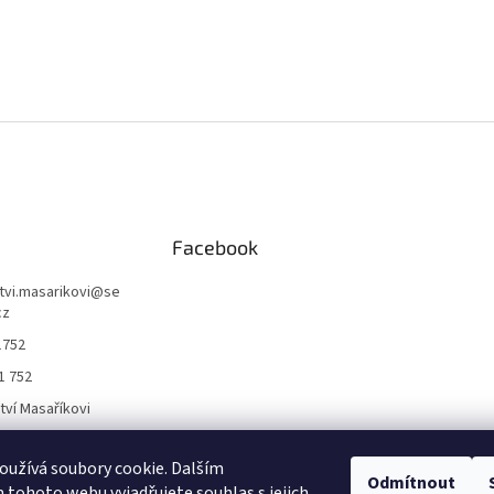
Facebook
ctvi.masarikovi
@
se
cz
1752
1 752
ctví Masaříkovi
užívá soubory cookie. Dalším
Formuláře
Odmítnout
tohoto webu vyjadřujete souhlas s jejich