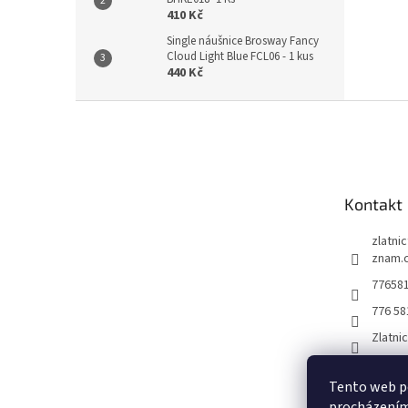
410 Kč
Single náušnice Brosway Fancy
Cloud Light Blue FCL06 - 1 kus
440 Kč
Z
á
p
a
t
Kontakt
í
zlatni
znam.
77658
776 58
Zlatni
Tento web po
procházením 