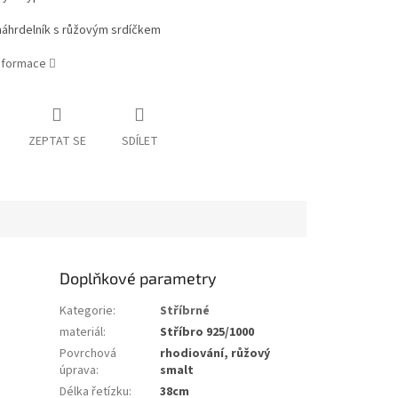
 náhrdelník s růžovým srdíčkem
informace
ZEPTAT SE
SDÍLET
Doplňkové parametry
Kategorie
:
Stříbrné
materiál
:
Stříbro 925/1000
Povrchová
rhodiování, růžový
úprava
:
smalt
Délka řetízku
:
38cm