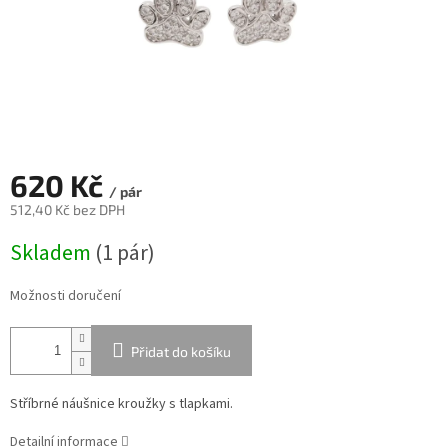
620 Kč
/ pár
512,40 Kč bez DPH
Měrná
Skladem
(
1 pár
)
cena:
Možnosti doručení
Přidat do košíku
Stříbrné náušnice kroužky s tlapkami.
Detailní informace