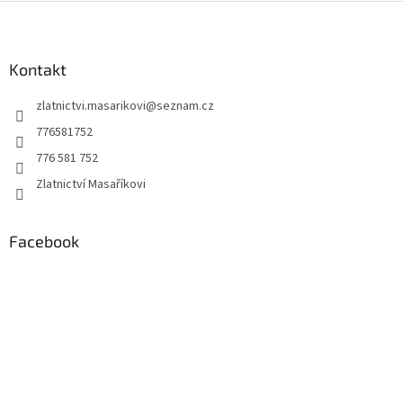
Z
á
p
a
Kontakt
t
zlatnictvi.masarikovi
@
seznam.cz
í
776581752
776 581 752
Zlatnictví Masaříkovi
Facebook