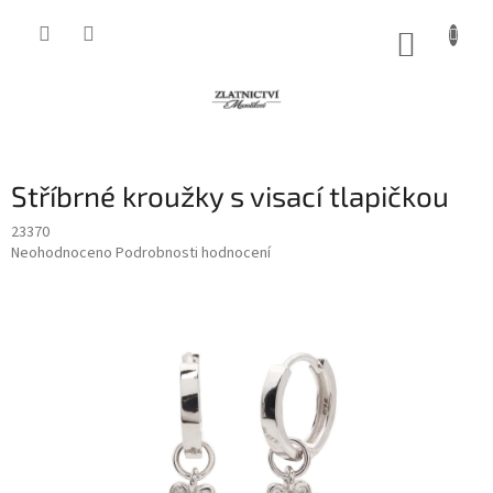
Přejít
na
NÁKUP
obsah
KOŠÍK
Stříbrné kroužky s visací tlapičkou
23370
Průměrné
Neohodnoceno
Podrobnosti hodnocení
hodnocení
produktu
je
0,0
z
5
hvězdiček.