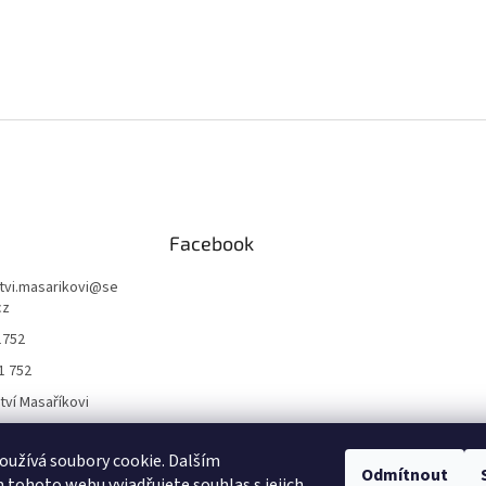
Facebook
ctvi.masarikovi
@
se
cz
1752
1 752
ctví Masaříkovi
užívá soubory cookie. Dalším
Formuláře
Odmítnout
tohoto webu vyjadřujete souhlas s jejich