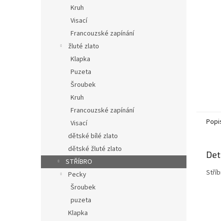
n
Kruh
e
Visací
l
Francouzské zapínání
žluté zlato
Klapka
Puzeta
Šroubek
Kruh
Francouzské zapínání
Popi
Visací
dětské bílé zlato
dětské žluté zlato
Det
STŘÍBRO
Stří
Pecky
Šroubek
puzeta
Klapka