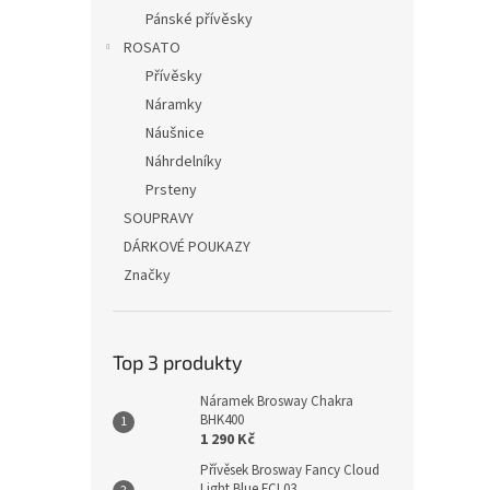
Pánské přívěsky
ROSATO
Přívěsky
Náramky
Náušnice
Náhrdelníky
Prsteny
SOUPRAVY
DÁRKOVÉ POUKAZY
Značky
Top 3 produkty
Náramek Brosway Chakra
BHK400
1 290 Kč
Přívěsek Brosway Fancy Cloud
Light Blue FCL03