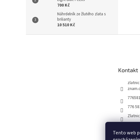
700 Kč
Náhrdelník ze žlutého zlata s
brilianty
10 510 Kč
Z
á
p
a
t
Kontakt
í
zlatni
znam.
77658
776 58
Zlatni
Tento web po
procházením 