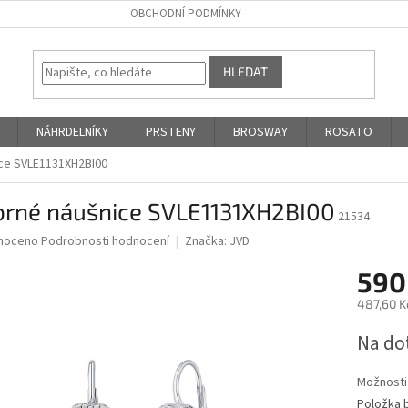
OBCHODNÍ PODMÍNKY
HLEDAT
NÁHRDELNÍKY
PRSTENY
BROSWAY
ROSATO
ice SVLE1131XH2BI00
íbrné náušnice SVLE1131XH2BI00
21534
né
noceno
Podrobnosti hodnocení
Značka:
JVD
ní
590
u
487,60 K
Měrná
Na do
cena:
ek.
Možnosti
Položka 