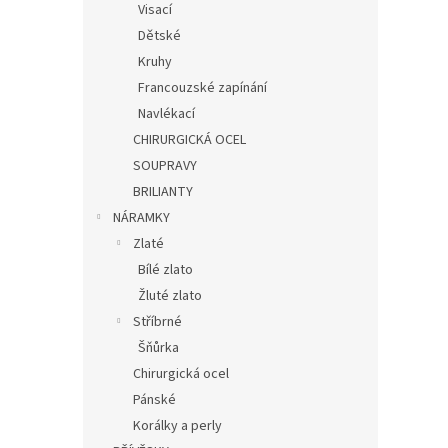
Visací
Dětské
Kruhy
Francouzské zapínání
Navlékací
CHIRURGICKÁ OCEL
SOUPRAVY
BRILIANTY
NÁRAMKY
Zlaté
Bílé zlato
Žluté zlato
Stříbrné
Šňůrka
Chirurgická ocel
Pánské
Korálky a perly