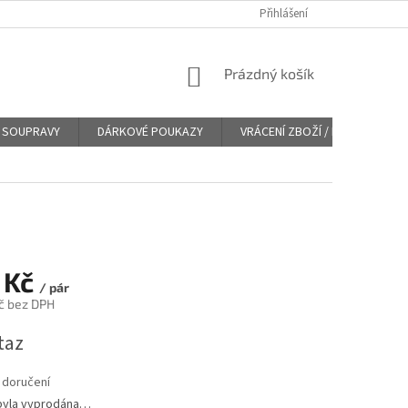
Přihlášení
NÁKUPNÍ
Prázdný košík
KOŠÍK
SOUPRAVY
DÁRKOVÉ POUKAZY
VRÁCENÍ ZBOŽÍ / REKLAMACE
 Kč
/ pár
č bez DPH
taz
 doručení
byla vyprodána…