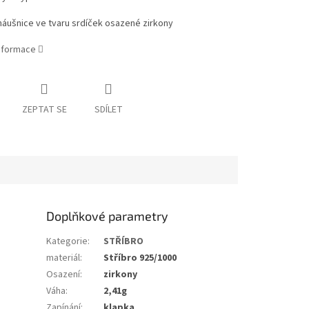
náušnice ve tvaru srdíček osazené zirkony
informace
ZEPTAT SE
SDÍLET
Doplňkové parametry
Kategorie
:
STŘÍBRO
materiál
:
Stříbro 925/1000
Osazení
:
zirkony
Váha
:
2,41g
Zapínání
:
klapka