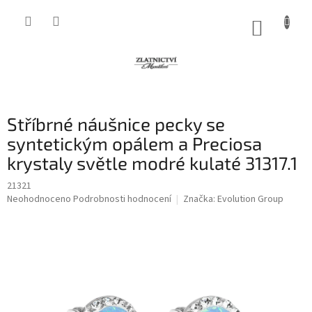
Přejít
na
NÁKUP
obsah
KOŠÍK
Stříbrné náušnice pecky se
syntetickým opálem a Preciosa
krystaly světle modré kulaté 31317.1
21321
Průměrné
Neohodnoceno
Podrobnosti hodnocení
Značka:
Evolution Group
hodnocení
produktu
je
0,0
z
5
hvězdiček.