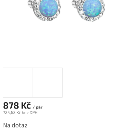
878 Kč
/ pár
725,62 Kč bez DPH
Měrná
Na dotaz
cena: