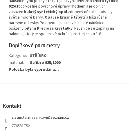
Náušnice typu pecky 31317.1 jsou vyrobeny ze
stříbra ryzosti
925/1000
včetně povrchové úpravy rhodiem a je do nich
zasazen
kulatý syntetický opál
zdobený několika odstíny
světle modré barvy.
Opál se krásně třpytí
a hází různě
barevné odlesky. Po obvodu jsou navíc kulaté náušnice
osázeny
bílými Preciosa krystalky
. Náušnice se zapínají na
balónek, který je spolehlivě ochrání proti jejich ztrátě.
Doplňkové parametry
Kategorie
:
STŘÍBRO
materiál
:
Stříbro 925/1000
Položka byla vyprodána…
Z
á
p
a
Kontakt
t
zlatnictvi.masarikovi
@
seznam.cz
í
776581752