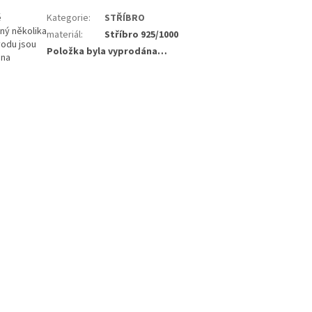
ě
Kategorie
:
STŘÍBRO
ný několika
materiál
:
Stříbro 925/1000
vodu jsou
Položka byla vyprodána…
 na