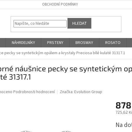
OBCHODNÍ PODMÍNKY
HLEDAT
NÁHRDELNÍKY
PRSTENY
BROSWAY
ROSATO
ce pecky se syntetickým opálem a krystaly Preciosa bílé kulaté 31317.1
brné náušnice pecky se syntetickým op
té 31317.1
né
noceno
Podrobnosti hodnocení
Značka:
Evolution Group
ní
878
u
725,62 K
Měrná
Na do
cena:
ek.