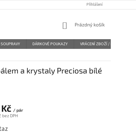
Přihlášení
NÁKUPNÍ
Prázdný košík
KOŠÍK
SOUPRAVY
DÁRKOVÉ POUKAZY
VRÁCENÍ ZBOŽÍ / REKLAMACE
álem a krystaly Preciosa bílé
 Kč
/ pár
č bez DPH
taz