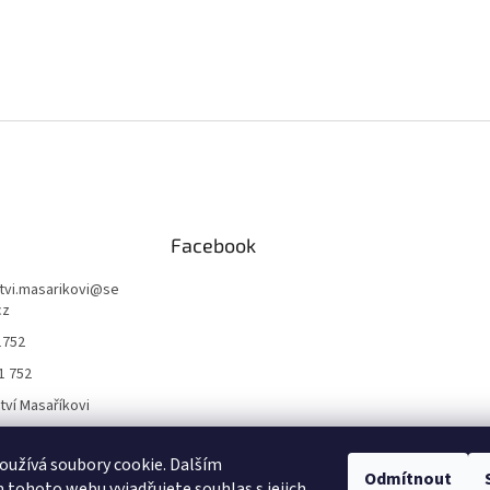
Facebook
ctvi.masarikovi
@
se
cz
1752
1 752
ctví Masaříkovi
užívá soubory cookie. Dalším
Formuláře
Odmítnout
tohoto webu vyjadřujete souhlas s jejich