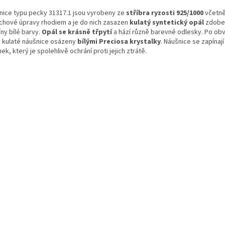
nice typu pecky 31317.1 jsou vyrobeny ze
stříbra ryzosti 925/1000
včetn
chové úpravy rhodiem a je do nich zasazen
kulatý syntetický opál
zdobe
ny bílé barvy.
Opál se krásně třpytí
a hází různě barevné odlesky. Po ob
c kulaté náušnice osázeny
bílými Preciosa krystalky
. Náušnice se zapínají
ek, který je spolehlivě ochrání proti jejich ztrátě.