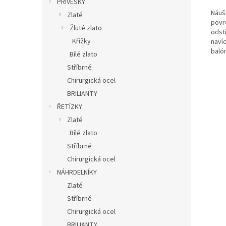
PŘÍVĚSKY
Náuš
Zlaté
povr
Žluté zlato
odstí
Křížky
naví
balón
Bílé zlato
Stříbrné
Chirurgická ocel
BRILIANTY
ŘETÍZKY
Zlaté
Bílé zlato
Stříbrné
Chirurgická ocel
NÁHRDELNÍKY
Zlaté
Stříbrné
Chirurgická ocel
BRILIANTY