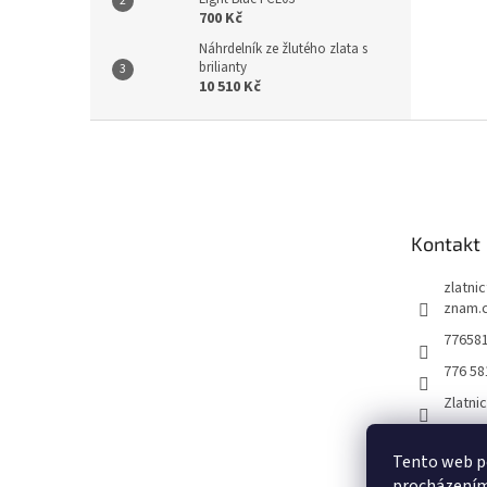
700 Kč
Náhrdelník ze žlutého zlata s
brilianty
10 510 Kč
Z
á
p
a
t
Kontakt
í
zlatni
znam.
77658
776 58
Zlatni
Tento web po
procházením 