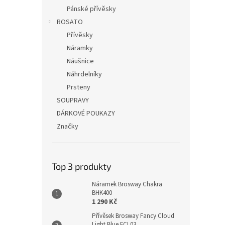
Pánské přívěsky
ROSATO
Přívěsky
Náramky
Náušnice
Náhrdelníky
Prsteny
SOUPRAVY
DÁRKOVÉ POUKAZY
Značky
Top 3 produkty
Náramek Brosway Chakra
BHK400
1 290 Kč
Přívěsek Brosway Fancy Cloud
Light Blue FCL03