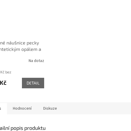
rné náušnice pecky
ntetickým opálem a
osa krystaly světle
Na dotaz
 kulaté 31317.1
 Kč bez
 Kč
DETAIL
s
Hodnocení
Diskuze
ailní popis produktu