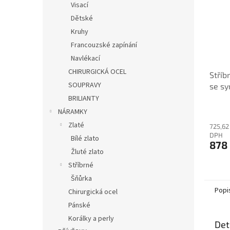
Visací
Dětské
Kruhy
Francouzské zapínání
Navlékací
CHIRURGICKÁ OCEL
Stříb
SOUPRAVY
se sy
Preci
BRILIANTY
modré
NÁRAMKY
Zlaté
725,62
DPH
Bílé zlato
878
Žluté zlato
Stříbrné
Šňůrka
Popi
Chirurgická ocel
Pánské
Korálky a perly
Det