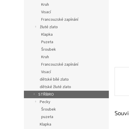
n
Kruh
e
Visací
l
Francouzské zapínání
žluté zlato
Klapka
Puzeta
Šroubek
Kruh
Francouzské zapínání
Visací
dětské bílé zlato
dětské žluté zlato
STŘÍBRO
Pecky
Šroubek
Souvi
puzeta
Klapka