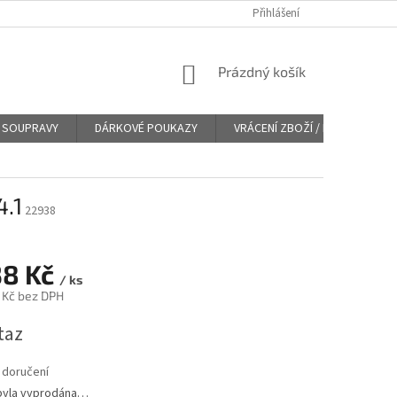
Přihlášení
NÁKUPNÍ
Prázdný košík
KOŠÍK
SOUPRAVY
DÁRKOVÉ POUKAZY
VRÁCENÍ ZBOŽÍ / REKLAMACE
4.1
22938
38 Kč
/ ks
 Kč bez DPH
taz
 doručení
byla vyprodána…