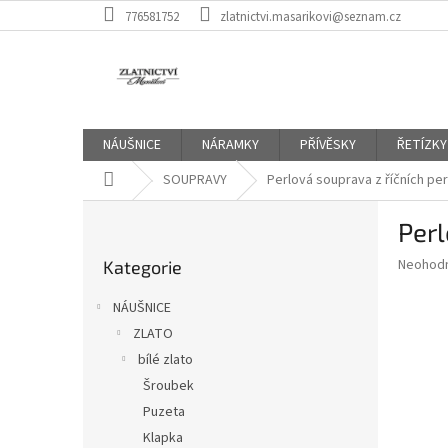
Přejít
776581752
zlatnictvi.masarikovi@seznam.cz
na
obsah
NÁUŠNICE
NÁRAMKY
PŘÍVĚSKY
ŘETÍZKY
Domů
SOUPRAVY
Perlová souprava z říčních per
P
Perl
o
Přeskočit
s
Průměr
Neohod
Kategorie
kategorie
t
hodnoce
r
produkt
NÁUŠNICE
a
je
ZLATO
0,0
n
z
bílé zlato
n
5
í
Šroubek
hvězdič
p
Puzeta
a
Klapka