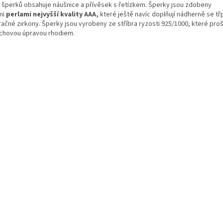
 šperků obsahuje náušnice a přívěsek s řetízkem. Šperky jsou zdobeny
mi
perlami nejvyšší kvality AAA,
které ještě navíc doplňují nádherně se třp
račné zirkony. Šperky jsou vyrobeny ze stříbra ryzosti 925/1000, které proš
chovou úpravou rhodiem.