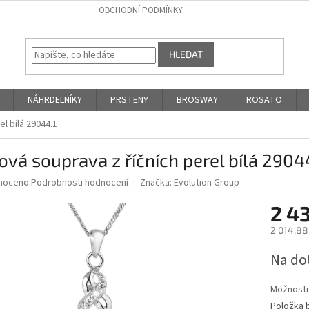
OBCHODNÍ PODMÍNKY
HLEDAT
NÁHRDELNÍKY
PRSTENY
BROSWAY
ROSATO
el bílá 29044.1
ová souprava z říčních perel bílá 2904
né
noceno
Podrobnosti hodnocení
Značka:
Evolution Group
ní
2 4
u
2 014,88
Měrná
Na do
cena:
ek.
Možnosti
Položka 