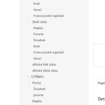
n
Kruh
e
Visací
l
Francouzské zapínání
žluté zlato
Klapka
Puzeta
Šroubek
Kruh
Francouzské zapínání
Visací
dětské bílé zlato
dětské žluté zlato
STŘÍBRO
Pecky
Popi
Šroubek
puzeta
Det
Klapka