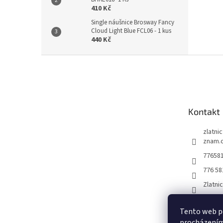
410 Kč
Single náušnice Brosway Fancy
Cloud Light Blue FCL06 - 1 kus
440 Kč
Z
á
p
a
t
Kontakt
í
zlatni
znam.
77658
776 58
Zlatni
Tento web po
procházením 