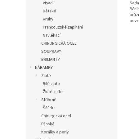
Sada
Visací
říční
Dětské
průz
Kruhy
povr
Francouzské zapínání
Navlékací
CHIRURGICKÁ OCEL
SOUPRAVY
BRILIANTY
NÁRAMKY
Zlaté
Bílé zlato
Žluté zlato
Stříbrné
Šňůrka
Chirurgická ocel
Pánské
Korálky a perly