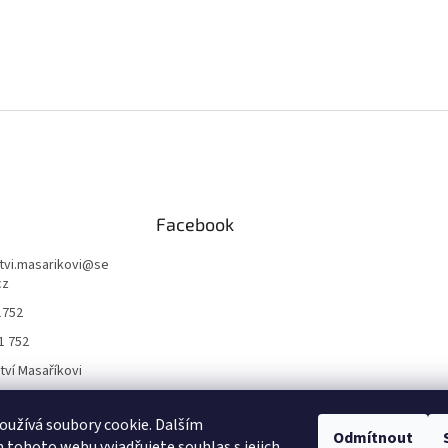
Facebook
ctvi.masarikovi
@
se
cz
1752
1 752
ctví Masaříkovi
užívá soubory cookie. Dalším
Formuláře
Odmítnout
tohoto webu vyjadřujete souhlas s jejich