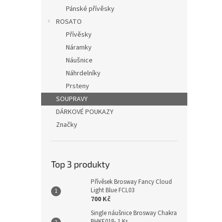
Pánské přívěsky
ROSATO
Přívěsky
Náramky
Náušnice
Náhrdelníky
Prsteny
SOUPRAVY
DÁRKOVÉ POUKAZY
Značky
Top 3 produkty
Přívěsek Brosway Fancy Cloud
Light Blue FCL03
700 Kč
Single náušnice Brosway Chakra
BHKE018- 1 Ks