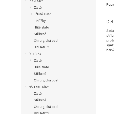
PŘÍVĚSKY
Popi
Zlaté
Žluté zlato
Křížky
Det
Bílé zlato
Sada
Stříbrné
stří
proti
Chirurgická ocel
synt
BRILIANTY
barvě
ŘETÍZKY
Zlaté
Bílé zlato
Stříbrné
Chirurgická ocel
NÁHRDELNÍKY
Zlaté
Stříbrné
Chirurgická ocel
BRILIANTY