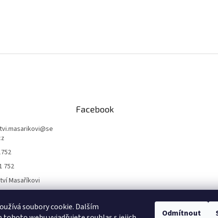
Facebook
ctvi.masarikovi
@
se
cz
1752
1 752
ctví Masaříkovi
užívá soubory cookie. Dalším
Formuláře
Odmítnout
tohoto webu vyjadřujete souhlas s jejich