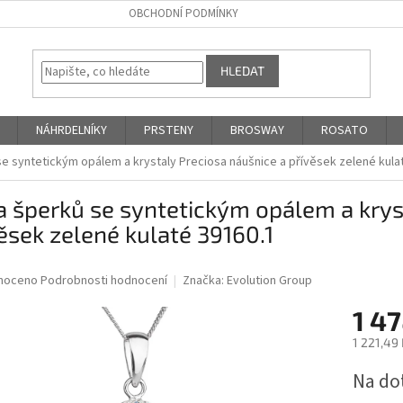
OBCHODNÍ PODMÍNKY
HLEDAT
NÁHRDELNÍKY
PRSTENY
BROSWAY
ROSATO
e syntetickým opálem a krystaly Preciosa náušnice a přívěsek zelené kula
 šperků se syntetickým opálem a krys
ěsek zelené kulaté 39160.1
né
noceno
Podrobnosti hodnocení
Značka:
Evolution Group
ní
1 4
u
1 221,49
Měrná
Na do
cena:
ek.