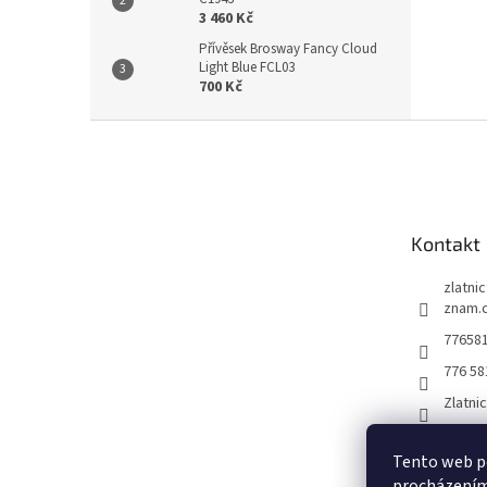
3 460 Kč
Přívěsek Brosway Fancy Cloud
Light Blue FCL03
700 Kč
Z
á
p
a
t
Kontakt
í
zlatni
znam.
77658
776 58
Zlatni
Tento web po
procházením 