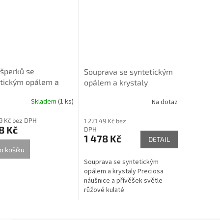
šperků se
Souprava se syntetickým
tickým opálem a
opálem a krystaly
aly Preciosa
Preciosa náušnice a
Skladem
(
1 ks
)
Na dotaz
ice a přívěšek
přívěšek světle růžové
e modré kulaté
kulaté 39160.1
49 Kč bez DPH
1 221,49 Kč bez
.1
8 Kč
DPH
1 478 Kč
DETAIL
o košíku
Souprava se syntetickým
opálem a krystaly Preciosa
náušnice a přívěšek světle
růžové kulaté