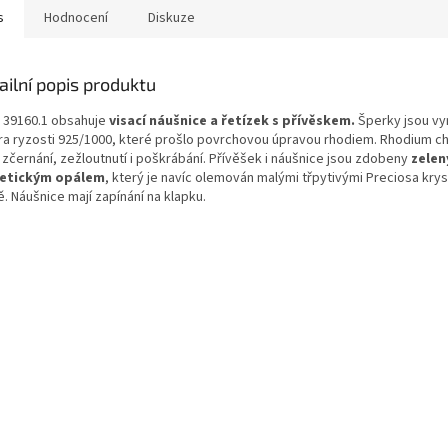
s
Hodnocení
Diskuze
ailní popis produktu
 39160.1 obsahuje
visací náušnice a řetízek s přívěskem.
Šperky jsou v
bra ryzosti 925/1000, které prošlo povrchovou úpravou rhodiem. Rhodium ch
 zčernání, zežloutnutí i poškrábání. Přívěšek i náušnice jsou zdobeny
zele
etickým opálem
, který je navíc olemován malými třpytivými Preciosa kryst
. Náušnice mají zapínání na klapku.