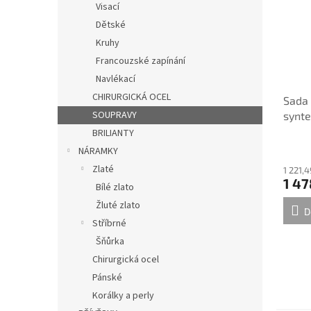
Visací
Dětské
Kruhy
Francouzské zapínání
Navlékací
CHIRURGICKÁ OCEL
Sada 
SOUPRAVY
synte
kryst
BRILIANTY
náušn
NÁRAMKY
světl
Zlaté
1 221,
39160
1 47
Bílé zlato
Žluté zlato
D
Stříbrné
Šňůrka
Chirurgická ocel
Pánské
Korálky a perly