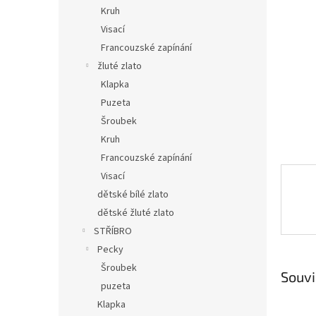
n
Kruh
e
Visací
l
Francouzské zapínání
žluté zlato
Klapka
Puzeta
Šroubek
Kruh
Francouzské zapínání
Visací
dětské bílé zlato
dětské žluté zlato
STŘÍBRO
Pecky
Šroubek
Souvi
puzeta
Klapka