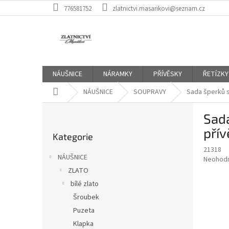
Přejít
776581752
zlatnictvi.masarikovi@seznam.cz
na
obsah
NÁUŠNICE
NÁRAMKY
PŘÍVĚSKY
ŘETÍZKY
Domů
NÁUŠNICE
SOUPRAVY
Sada šperků s
P
Sada
o
Přeskočit
s
přív
Kategorie
kategorie
t
21318
r
NÁUŠNICE
Průměr
Neohod
a
hodnoce
ZLATO
n
produkt
bílé zlato
n
je
í
Šroubek
0,0
z
p
Puzeta
5
a
Klapka
hvězdič