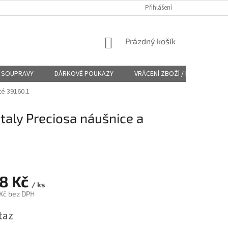
Přihlášení
NÁKUPNÍ
Prázdný košík
KOŠÍK
SOUPRAVY
DÁRKOVÉ POUKAZY
VRÁCENÍ ZBOŽÍ / REKLAMACE
té 39160.1
taly Preciosa náušnice a
78 Kč
/ ks
 Kč bez DPH
taz