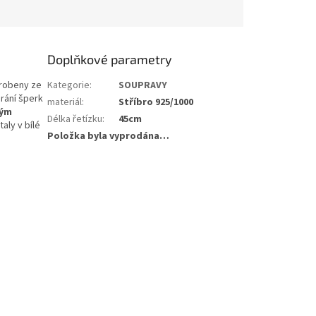
Doplňkové parametry
yrobeny ze
Kategorie
:
SOUPRAVY
rání šperk
materiál
:
Stříbro 925/1000
ným
Délka řetízku
:
45cm
aly v bílé
Položka byla vyprodána…