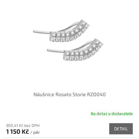
r
p
o
i
d
s
u
p
k
r
t
o
ů
d
u
k
t
ů
Náušnice Rosato Storie RZO040
Na dotaz u dodavatele
950,41 Kč bez DPH
DETAIL
1 150 Kč
/ pár