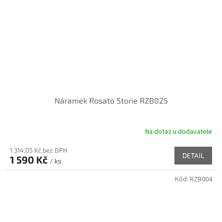
Náramek Rosato Storie RZB025
Na dotaz u dodavatele
1 314,05 Kč bez DPH
DETAIL
1 590 Kč
/ ks
Kód:
RZB004