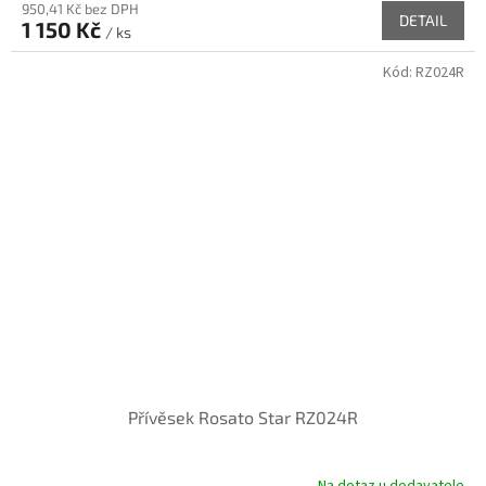
950,41 Kč bez DPH
DETAIL
1 150 Kč
/ ks
Kód:
RZ024R
Přívěsek Rosato Star RZ024R
Na dotaz u dodavatele