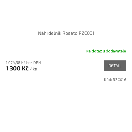
Náhrdelník Rosato RZC031
Na dotaz u dodavatele
1 074,38 Kč bez DPH
DETAIL
1 300 Kč
/ ks
Kód:
RZC016