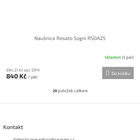
Naušnice Rosato Sogni RSOA25
Skladem
(
1 pár
)
694,21 Kč bez DPH
Do košíku
840 Kč
/ pár
20
položek celkem
O
v
l
Z
á
á
d
p
a
a
Kontakt
c
t
í
zlatnictvi.masarikovi
@
seznam.cz