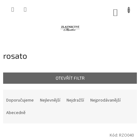
Přejít
na
NÁKUP
obsah
KOŠÍK
rosato
OTEVŘÍT FILTR
Ř
a
Doporučujeme
Nejlevnější
Nejdražší
Nejprodávanější
z
e
Abecedně
n
í
V
p
Kód:
RZO040
ý