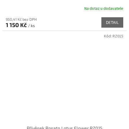
Na dotaz u dodavatele
950,41 Kč bez DPH
DETAIL
1 150 Kč
/ ks
Kód:
RZ015
Přívěsek Rosato Lotus Flower RZ015