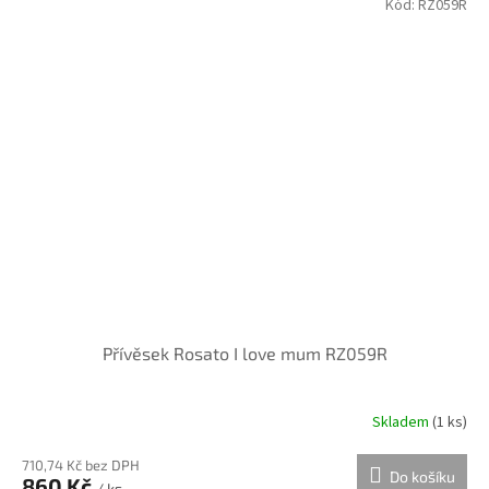
Kód:
RZ059R
Přívěsek Rosato I love mum RZ059R
Skladem
(
1 ks
)
710,74 Kč bez DPH
Do košíku
860 Kč
/ ks