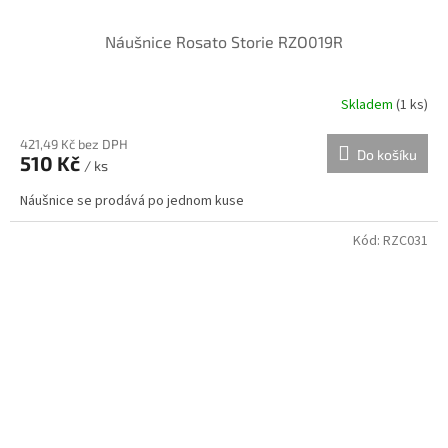
Náušnice Rosato Storie RZO019R
Skladem
(
1 ks
)
421,49 Kč bez DPH
Do košíku
510 Kč
/ ks
Náušnice se prodává po jednom kuse
Kód:
RZC031