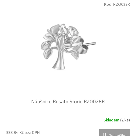
Kód:
RZO028R
Náušnice Rosato Storie RZO028R
Skladem
(
2 ks
)
338,84 Kč bez DPH
Do košíku