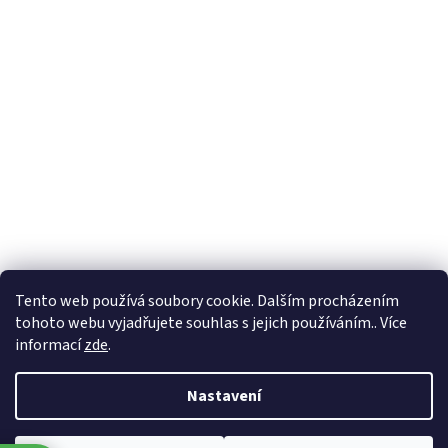
Formuláře
Tento web používá soubory cookie. Dalším procházením
tohoto webu vyjadřujete souhlas s jejich používáním.. Více
informací
zde
.
Vytvořil Shoptet
Nastavení
Copyright 2026
Zlatnictví Masaříkovi
. Všechna práva vyhrazena.