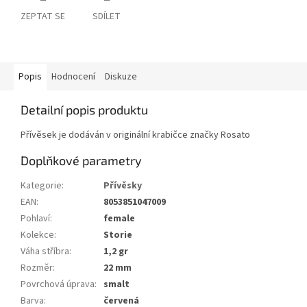
ZEPTAT SE
SDÍLET
Popis
Hodnocení
Diskuze
Detailní popis produktu
Přívěsek je dodáván v originální krabičce značky Rosato
Doplňkové parametry
Kategorie
:
Přívěsky
EAN
:
8053851047009
Pohlaví
:
female
Kolekce
:
Storie
Váha stříbra
:
1,2 gr
Rozměr
:
22 mm
Povrchová úprava
:
smalt
Barva
:
červená