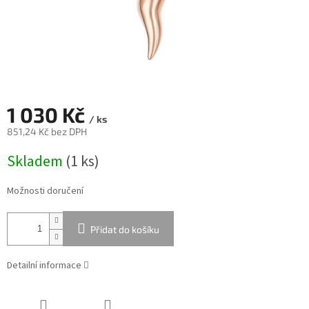
1 030 Kč
/ ks
851,24 Kč bez DPH
Měrná
Skladem
(
1 ks
)
cena:
Možnosti doručení
Přidat do košíku
Detailní informace