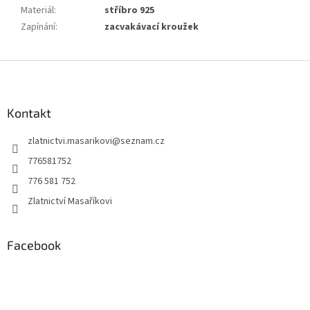
Materiál
:
stříbro 925
Zapínání
:
zacvakávací kroužek
Z
á
p
a
Kontakt
t
zlatnictvi.masarikovi
@
seznam.cz
í
776581752
776 581 752
Zlatnictví Masaříkovi
Facebook