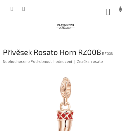
Přejít
na
NÁKUP
obsah
KOŠÍK
Přívěsek Rosato Horn RZ008
RZ008
Průměrné
Neohodnoceno
Podrobnosti hodnocení
Značka:
rosato
hodnocení
produktu
je
0,0
z
5
hvězdiček.