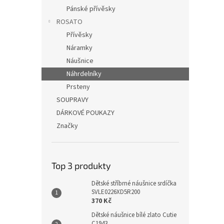
Pánské přívěsky
ROSATO
Přívěsky
Náramky
Náušnice
Náhrdelníky
Prsteny
SOUPRAVY
DÁRKOVÉ POUKAZY
Značky
Top 3 produkty
Dětské stříbrné náušnice srdíčka
SVLE0226XD5R200
370 Kč
Dětské náušnice bílé zlato Cutie
C1943