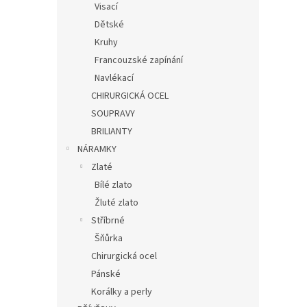
Visací
Dětské
Kruhy
Francouzské zapínání
Navlékací
CHIRURGICKÁ OCEL
SOUPRAVY
BRILIANTY
NÁRAMKY
Zlaté
Bílé zlato
Žluté zlato
Stříbrné
Šňůrka
Chirurgická ocel
Pánské
Korálky a perly