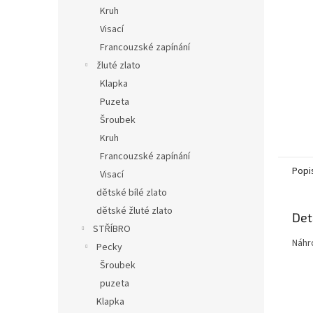
n
Kruh
e
Visací
l
Francouzské zapínání
žluté zlato
Klapka
Puzeta
Šroubek
Kruh
Francouzské zapínání
Popi
Visací
dětské bílé zlato
dětské žluté zlato
Det
STŘÍBRO
Náhr
Pecky
Šroubek
puzeta
Klapka