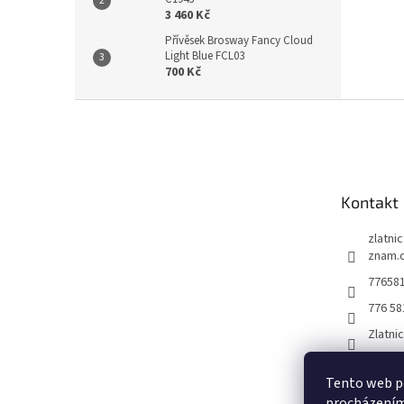
3 460 Kč
Přívěsek Brosway Fancy Cloud
Light Blue FCL03
700 Kč
Z
á
p
a
t
Kontakt
í
zlatni
znam.
77658
776 58
Zlatni
Tento web po
procházením 