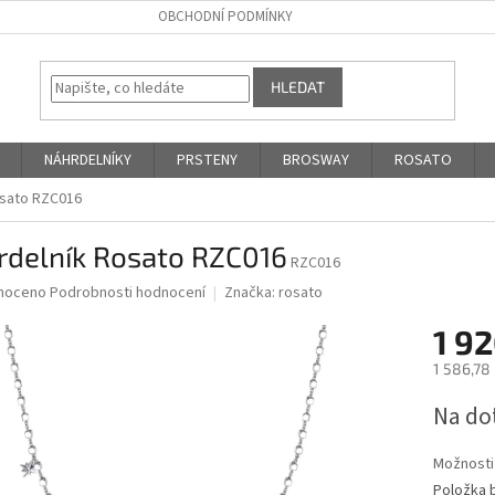
OBCHODNÍ PODMÍNKY
HLEDAT
NÁHRDELNÍKY
PRSTENY
BROSWAY
ROSATO
osato RZC016
rdelník Rosato RZC016
RZC016
né
noceno
Podrobnosti hodnocení
Značka:
rosato
ní
1 9
u
1 586,78
Měrná
Na do
cena:
ek.
Možnosti
Položka 