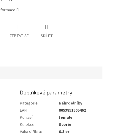
informace
ZEPTAT SE
SDÍLET
Doplňkové parametry
Kategorie
:
Náhrdelníky
EAN
:
8053851505462
Pohlaví
:
female
Kolekce
:
Storie
Váha stříbra
:
6,3 gr