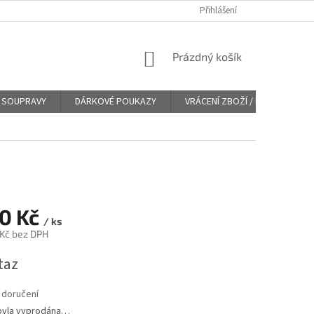
Přihlášení
NÁKUPNÍ
Prázdný košík
KOŠÍK
SOUPRAVY
DÁRKOVÉ POUKAZY
VRÁCENÍ ZBOŽÍ / REKLAMACE
20 Kč
/ ks
 Kč bez DPH
taz
 doručení
byla vyprodána…