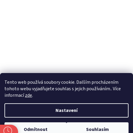
Formuláře
Tento web používá soubory cookie. Dalším procházením
tohoto webu vyjadřujete souhlas s jejich používáním.. Více
informací
zde
.
Vytvořil Shoptet
Nastavení
Copyright 2026
Zlatnictví Masaříkovi
. Všechna práva vyhrazena.
Odmítnout
Souhlasím
Upravit nastavení cookies