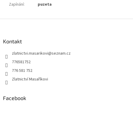
Zapínání
:
puzeta
Z
á
p
a
Kontakt
t
zlatnictvi.masarikovi
@
seznam.cz
í
776581752
776 581 752
Zlatnictví Masaříkovi
Facebook