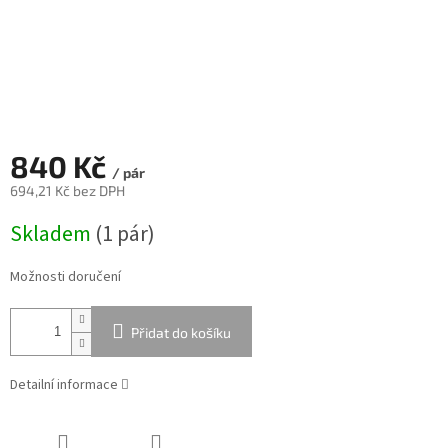
840 Kč
/ pár
694,21 Kč bez DPH
Měrná
Skladem
(
1 pár
)
cena:
Možnosti doručení
Přidat do košíku
Detailní informace