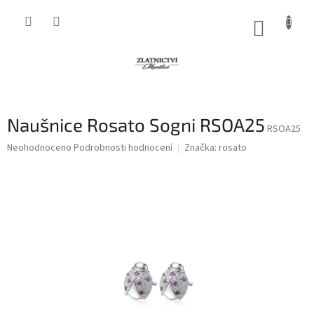
Přejít
na
NÁKUP
obsah
KOŠÍK
Naušnice Rosato Sogni RSOA25
RSOA25
Průměrné
Neohodnoceno
Podrobnosti hodnocení
Značka:
rosato
hodnocení
produktu
je
0,0
z
5
hvězdiček.