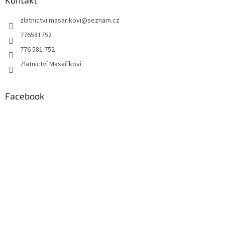
a
Kontakt
t
zlatnictvi.masarikovi
@
seznam.cz
í
776581752
776 581 752
Zlatnictví Masaříkovi
Facebook