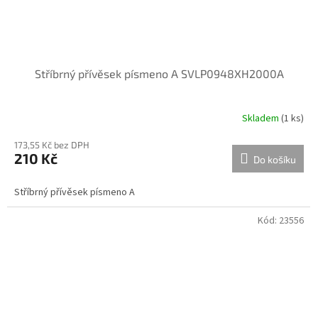
Stříbrný přívěsek písmeno A SVLP0948XH2000A
Skladem
(
1 ks
)
173,55 Kč bez DPH
210 Kč
Do košíku
Stříbrný přívěsek písmeno A
Kód:
23556