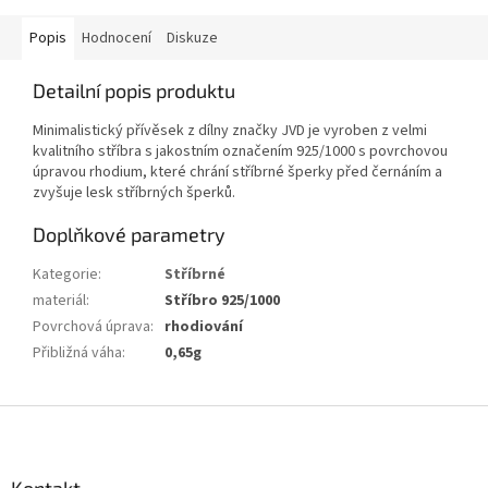
Popis
Hodnocení
Diskuze
Detailní popis produktu
Minimalistický přívěsek z dílny značky JVD
je vyroben z velmi
kvalitního stříbra s jakostním označením 925/1000 s povrchovou
úpravou rhodium, které chrání stříbrné šperky před černáním a
zvyšuje lesk stříbrných šperků.
Doplňkové parametry
Kategorie
:
Stříbrné
materiál
:
Stříbro 925/1000
Povrchová úprava
:
rhodiování
Přibližná váha
:
0,65g
Z
á
p