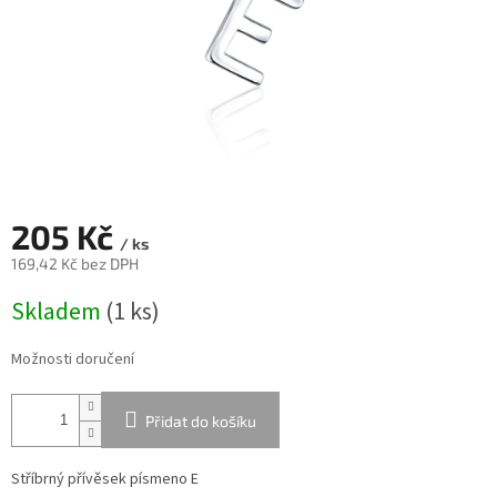
205 Kč
/ ks
169,42 Kč bez DPH
Měrná
Skladem
(
1 ks
)
cena:
Možnosti doručení
Přidat do košíku
Stříbrný přívěsek písmeno E