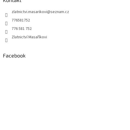
a
Kontakt
t
zlatnictvi.masarikovi
@
seznam.cz
í
776581752
776 581 752
Zlatnictví Masaříkovi
Facebook