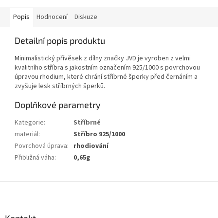
Popis
Hodnocení
Diskuze
Detailní popis produktu
Minimalistický přívěsek z dílny značky JVD
je vyroben z velmi
kvalitního stříbra s jakostním označením 925/1000 s povrchovou
úpravou rhodium, které chrání stříbrné šperky před černáním a
zvyšuje lesk stříbrných šperků.
Doplňkové parametry
Kategorie
:
Stříbrné
materiál
:
Stříbro 925/1000
Povrchová úprava
:
rhodiování
Přibližná váha
:
0,65g
Z
á
p