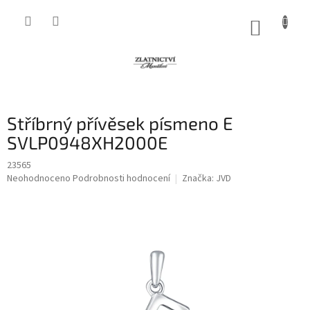
Přejít
na
NÁKUP
obsah
KOŠÍK
Stříbrný přívěsek písmeno E
SVLP0948XH2000E
23565
Průměrné
Neohodnoceno
Podrobnosti hodnocení
Značka:
JVD
hodnocení
produktu
je
0,0
z
5
hvězdiček.