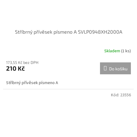
Stříbrný přívěsek písmeno A SVLP0948XH2000A
Skladem
(
1 ks
)
173,55 Kč bez DPH
210 Kč
Do košíku
Stříbrný přívěsek písmeno A
Kód:
23556