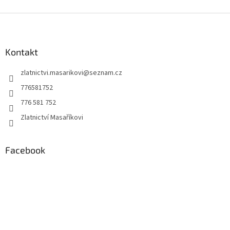
Z
á
p
a
Kontakt
t
zlatnictvi.masarikovi
@
seznam.cz
í
776581752
776 581 752
Zlatnictví Masaříkovi
Facebook