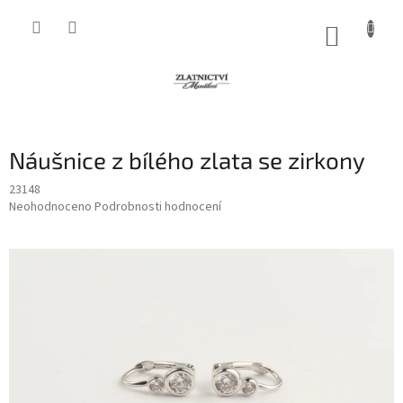
Přejít
na
NÁKUP
obsah
KOŠÍK
Náušnice z bílého zlata se zirkony
23148
Průměrné
Neohodnoceno
Podrobnosti hodnocení
hodnocení
produktu
je
0,0
z
5
hvězdiček.