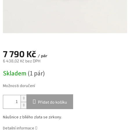
7 790 Kč
/ pár
6 438,02 Kč bez DPH
Měrná
Skladem
(
1 pár
)
cena:
Možnosti doručení
Přidat do košíku
Náušnice z bílého zlata se zirkony.
Detailní informace