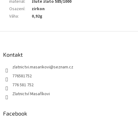
materiál
:
žluté zlato 585/1000
Osazení
:
zirkon
Váha
:
0,92g
Z
á
p
a
Kontakt
t
zlatnictvi.masarikovi
@
seznam.cz
í
776581752
776 581 752
Zlatnictví Masaříkovi
Facebook