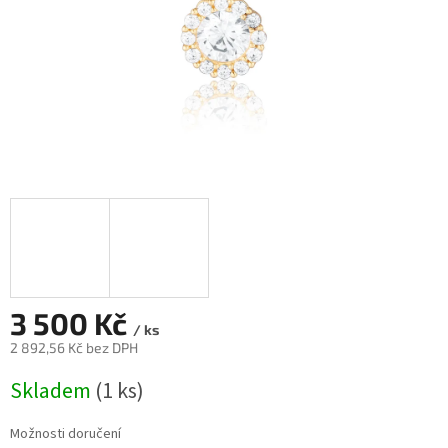
3 500 Kč
/ ks
2 892,56 Kč bez DPH
Měrná
Skladem
(
1 ks
)
cena:
Možnosti doručení