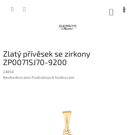
Přejít
na
NÁKUP
obsah
KOŠÍK
Zlatý přívěsek se zirkony
ZP0071SJ70-9200
24854
Průměrné
Neohodnoceno
Podrobnosti hodnocení
hodnocení
produktu
je
0,0
z
5
hvězdiček.