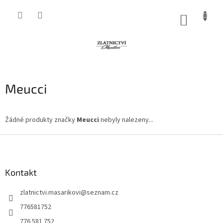
Přejít
na
NÁKUP
obsah
KOŠÍK
Meucci
Žádné produkty značky
Meucci
nebyly nalezeny...
Z
á
p
a
Kontakt
t
zlatnictvi.masarikovi
@
seznam.cz
í
776581752
776 581 752