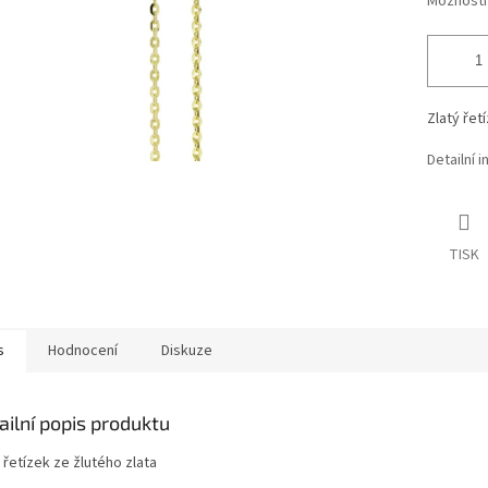
Možnosti
Zlatý řet
Detailní 
TISK
s
Hodnocení
Diskuze
ailní popis produktu
 řetízek ze žlutého zlata