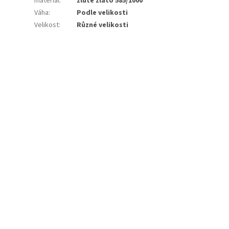
materiál
:
žluté zlato 585/1000
Váha
:
Podle velikosti
Velikost
:
Různé velikosti