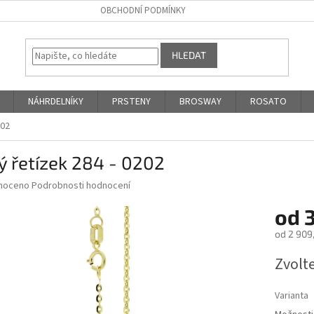
OBCHODNÍ PODMÍNKY
HLEDAT
NÁHRDELNÍKY
PRSTENY
BROSWAY
ROSATO
202
ý řetízek 284 - 0202
né
noceno
Podrobnosti hodnocení
ní
od
3
u
od
2 909
Měrná
Zvolt
cena:
ek.
Varianta