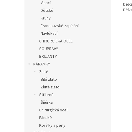
Visací
Délka
Délka
Dětské
Kruhy
Francouzské zapínání
Navlékací
CHIRURGICKÁ OCEL
SOUPRAVY
BRILIANTY
NÁRAMKY
Zlaté
Bílé zlato
Žluté zlato
Stříbrné
Šňůrka
Chirurgická ocel
Pánské
Korálky a perly