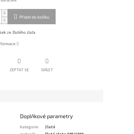
 doručení
Přidat do košíku
ízek ze žlutého zlata
informace
ZEPTAT SE
SDÍLET
Doplňkové parametry
Kategorie
:
Zlaté