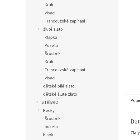
n
Kruh
e
Visací
l
Francouzské zapínání
žluté zlato
Klapka
Puzeta
Šroubek
Kruh
Francouzské zapínání
Visací
dětské bílé zlato
dětské žluté zlato
Popi
STŘÍBRO
Pecky
Šroubek
Det
puzeta
Zlatý
Klapka