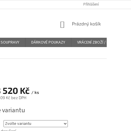
Přihlášení
NÁKUPNÍ
Prázdný košík
KOŠÍK
SOUPRAVY
DÁRKOVÉ POUKAZY
VRÁCENÍ ZBOŽÍ / REKLAMACE
 520 Kč
/ ks
,09 Kč
bez DPH
e variantu