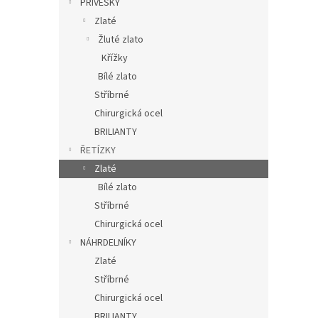
PŘÍVĚSKY
Zlaté
Žluté zlato
Křížky
Bílé zlato
Stříbrné
Chirurgická ocel
BRILIANTY
ŘETÍZKY
Zlaté
Bílé zlato
Stříbrné
Chirurgická ocel
NÁHRDELNÍKY
Zlaté
Stříbrné
Chirurgická ocel
BRILIANTY