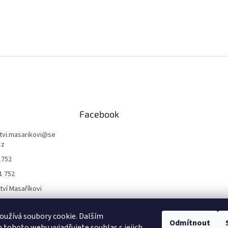
Facebook
ctvi.masarikovi
@
se
cz
1752
1 752
ctví Masaříkovi
užívá soubory cookie. Dalším
Formuláře
Odmítnout
tohoto webu vyjadřujete souhlas s jejich