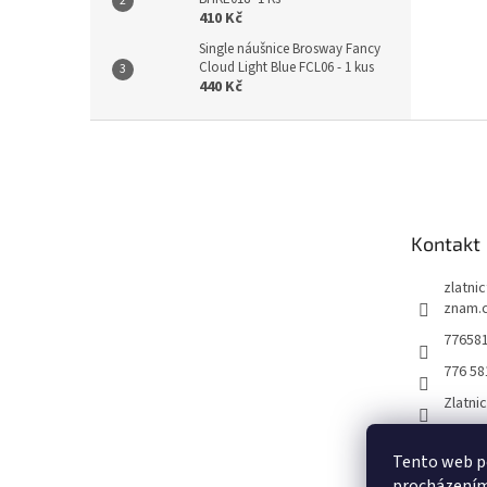
410 Kč
Single náušnice Brosway Fancy
Cloud Light Blue FCL06 - 1 kus
440 Kč
Z
á
p
a
t
Kontakt
í
zlatni
znam.
77658
776 58
Zlatni
Tento web po
procházením 