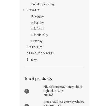
Pánské přívěsky
ROSATO
Přívěsky
Náramky
Náušnice
Náhrdelníky
Prsteny
SOUPRAVY
DÁRKOVÉ POUKAZY
Značky
Top 3 produkty
Přívěsek Brosway Fancy Cloud
Light Blue FCL03
700 Kč
Single náušnice Brosway Chakra
BHKE018- 1 Ks