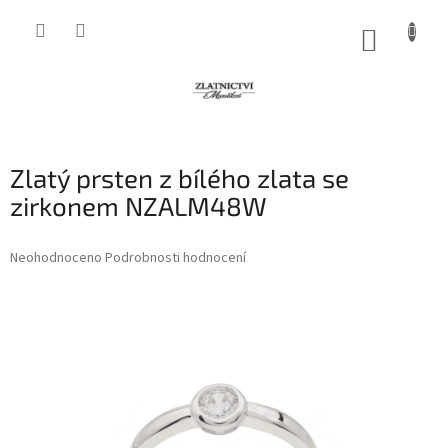
Přejít
na
NÁKUP
obsah
KOŠÍK
Zlatý prsten z bílého zlata se
zirkonem NZALM48W
Průměrné
Neohodnoceno
Podrobnosti hodnocení
hodnocení
produktu
je
0,0
z
5
hvězdiček.