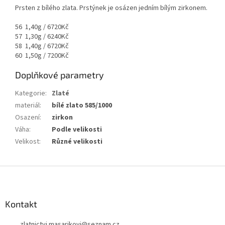
Prsten z bílého zlata. Prstýnek je osázen jedním bílým zirkonem.
56 1,40g / 6720Kč
57 1,30g / 6240Kč
58 1,40g / 6720Kč
60 1,50g / 7200Kč
Doplňkové parametry
Kategorie
:
Zlaté
materiál
:
bílé zlato 585/1000
Osazení
:
zirkon
Váha
:
Podle velikosti
Velikost
:
Různé velikosti
Z
á
p
a
Kontakt
t
zlatnictvi.masarikovi
@
seznam.cz