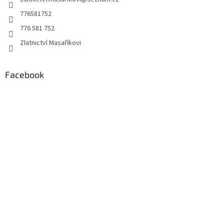
í
776581752
776 581 752
Zlatnictví Masaříkovi
Facebook