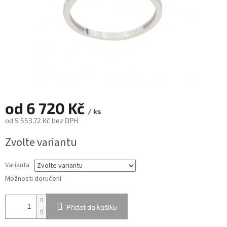
od
6 720 Kč
/ ks
od
5 553,72 Kč
bez DPH
Měrná
Zvolte variantu
cena:
Varianta
Možnosti doručení
Přidat do košíku