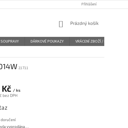
Přihlášení
NÁKUPNÍ
Prázdný košík
KOŠÍK
SOUPRAVY
DÁRKOVÉ POUKAZY
VRÁCENÍ ZBOŽÍ / REKLAMACE
5.014W
21711
 Kč
/ ks
č bez DPH
taz
 doručení
byla vyprodána…