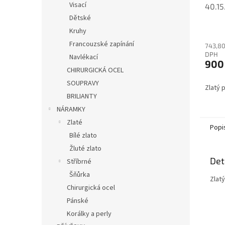
Visací
40.15
Dětské
Kruhy
Francouzské zapínání
743,80
DPH
Navlékací
900
CHIRURGICKÁ OCEL
SOUPRAVY
Zlatý 
BRILIANTY
NÁRAMKY
Zlaté
Popi
Bílé zlato
Žluté zlato
Det
Stříbrné
Šňůrka
Zlatý
Chirurgická ocel
Pánské
Korálky a perly