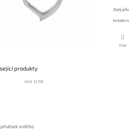
Zlatý pří
Detailní 
TISK
sející produkty
Kód:
21705
 přívěsek srdíčko