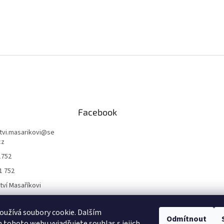
Facebook
ctvi.masarikovi
@
se
cz
1752
1 752
ctví Masaříkovi
užívá soubory cookie. Dalším
Formuláře
Odmítnout
tohoto webu vyjadřujete souhlas s jejich