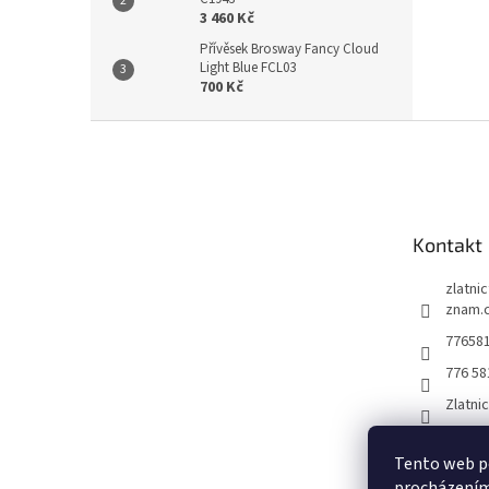
3 460 Kč
Přívěsek Brosway Fancy Cloud
Light Blue FCL03
700 Kč
Z
á
p
a
t
Kontakt
í
zlatni
znam.
77658
776 58
Zlatni
Tento web po
procházením 