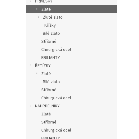
PŘÍVĚSKY
Zlaté
Žluté zlato
Křížky
Bílé zlato
Stříbrné
Chirurgická ocel
BRILIANTY
ŘETÍZKY
Zlaté
Bílé zlato
Stříbrné
Chirurgická ocel
NÁHRDELNÍKY
Zlaté
Stříbrné
Chirurgická ocel
BRILIANTY