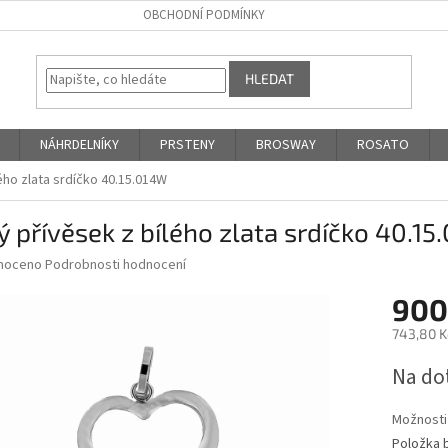
OBCHODNÍ PODMÍNKY
HLEDAT
NÁHRDELNÍKY
PRSTENY
BROSWAY
ROSATO
lého zlata srdíčko 40.15.014W
ý přívěsek z bílého zlata srdíčko 40.1
né
noceno
Podrobnosti hodnocení
ní
900
u
743,80 K
Měrná
Na do
cena:
ek.
Možnosti
Položka 