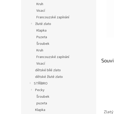
n
Kruh
e
Visací
l
Francouzské zapínání
žluté zlato
Klapka
Puzeta
Šroubek
Kruh
Francouzské zapínání
Souvi
Visací
dětské bílé zlato
dětské žluté zlato
STŘÍBRO
Pecky
Šroubek
puzeta
Klapka
Zlatý