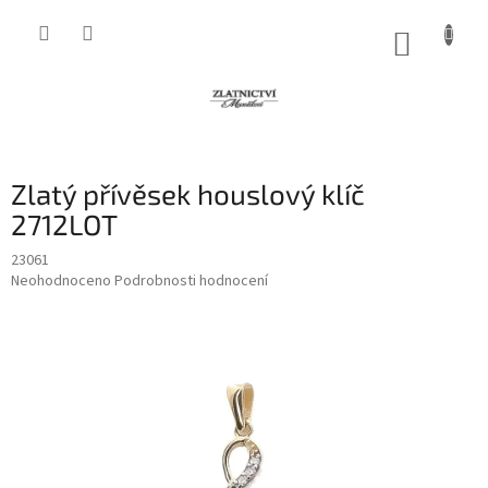
Přejít
na
NÁKUP
obsah
KOŠÍK
Zlatý přívěsek houslový klíč
2712LOT
23061
Průměrné
Neohodnoceno
Podrobnosti hodnocení
hodnocení
produktu
je
0,0
z
5
hvězdiček.