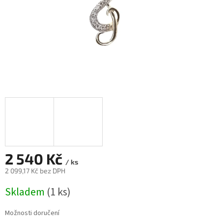
2 540 Kč
/ ks
2 099,17 Kč bez DPH
Měrná
Skladem
(
1 ks
)
cena:
Možnosti doručení