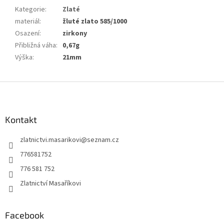
Kategorie
:
Zlaté
materiál
:
žluté zlato 585/1000
Osazení
:
zirkony
Přibližná váha
:
0,67g
Výška
:
21mm
Z
á
p
a
Kontakt
t
zlatnictvi.masarikovi
@
seznam.cz
í
776581752
776 581 752
Zlatnictví Masaříkovi
Facebook