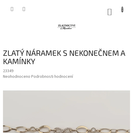
Přejít
na
NÁKUP
obsah
KOŠÍK
ZLATÝ NÁRAMEK S NEKONEČNEM A
KAMÍNKY
23349
Průměrné
Neohodnoceno
Podrobnosti hodnocení
hodnocení
produktu
je
0,0
z
5
hvězdiček.