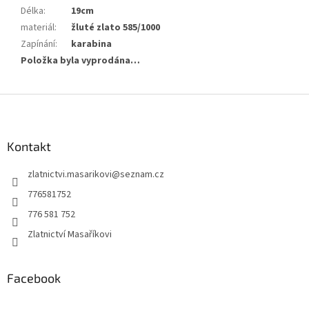
Délka
:
19cm
materiál
:
žluté zlato 585/1000
Zapínání
:
karabina
Položka byla vyprodána…
Z
á
p
a
Kontakt
t
zlatnictvi.masarikovi
@
seznam.cz
í
776581752
776 581 752
Zlatnictví Masaříkovi
Facebook