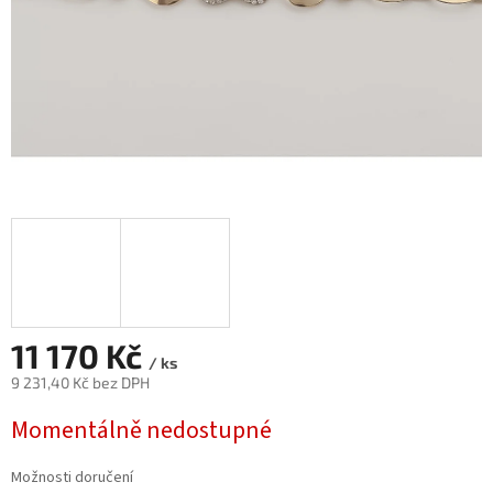
11 170 Kč
/ ks
9 231,40 Kč bez DPH
Měrná
Momentálně nedostupné
cena:
Možnosti doručení