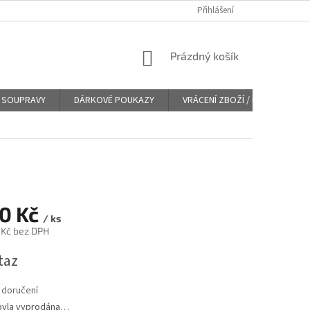
Přihlášení
NÁKUPNÍ
Prázdný košík
KOŠÍK
SOUPRAVY
DÁRKOVÉ POUKAZY
VRÁCENÍ ZBOŽÍ / REKLAMACE
10 Kč
/ ks
 Kč bez DPH
taz
 doručení
byla vyprodána…