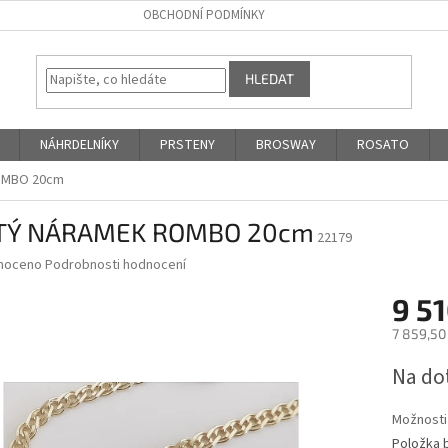
OBCHODNÍ PODMÍNKY
HLEDAT
NÁHRDELNÍKY
PRSTENY
BROSWAY
ROSATO
OMBO 20cm
TÝ NÁRAMEK ROMBO 20cm
22179
né
noceno
Podrobnosti hodnocení
ní
9 5
u
7 859,50
Měrná
Na do
cena:
ek.
Možnosti
Položka 