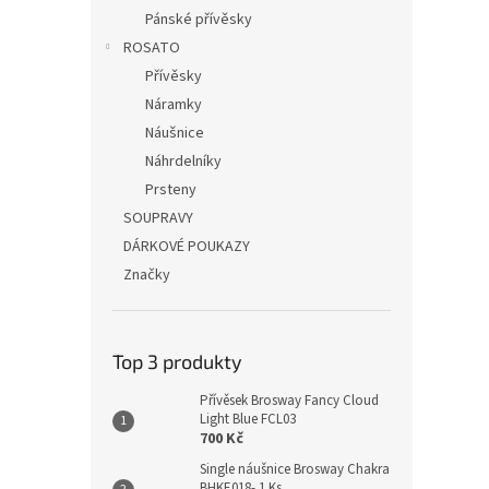
Pánské přívěsky
ROSATO
Přívěsky
Náramky
Náušnice
Náhrdelníky
Prsteny
SOUPRAVY
DÁRKOVÉ POUKAZY
Značky
Top 3 produkty
Přívěsek Brosway Fancy Cloud
Light Blue FCL03
700 Kč
Single náušnice Brosway Chakra
BHKE018- 1 Ks