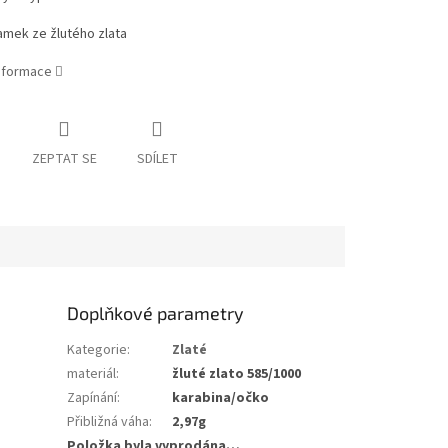
amek ze žlutého zlata
informace
ZEPTAT SE
SDÍLET
Doplňkové parametry
Kategorie
:
Zlaté
materiál
:
žluté zlato 585/1000
Zapínání
:
karabina/očko
Přibližná váha
:
2,97g
Položka byla vyprodána…