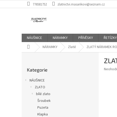
Přejít
776581752
zlatnictvi.masarikovi@seznam.cz
na
obsah
NÁUŠNICE
NÁRAMKY
PŘÍVĚSKY
ŘETÍZKY
Domů
NÁRAMKY
Zlaté
ZLATÝ NÁRAMEK R
P
ZLA
o
Přeskočit
s
Průměr
Neohod
Kategorie
kategorie
t
hodnoce
r
produkt
NÁUŠNICE
a
je
ZLATO
0,0
n
z
bílé zlato
n
5
í
Šroubek
hvězdič
p
Puzeta
a
Klapka