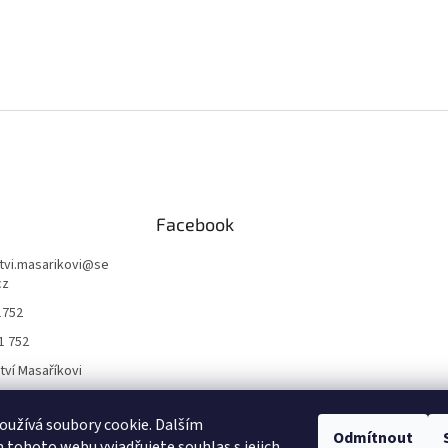
Facebook
ctvi.masarikovi
@
se
cz
1752
1 752
ctví Masaříkovi
užívá soubory cookie. Dalším
Formuláře
Odmítnout
tohoto webu vyjadřujete souhlas s jejich