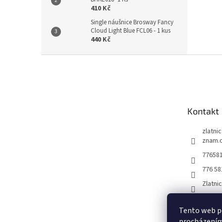
410 Kč
Single náušnice Brosway Fancy
Cloud Light Blue FCL06 - 1 kus
440 Kč
Z
á
p
a
t
Kontakt
í
zlatni
znam.
77658
776 58
Zlatni
Tento web po
procházením 