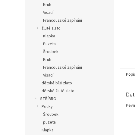
n
Kruh
e
Visací
l
Francouzské zapínání
žluté zlato
Klapka
Puzeta
Šroubek
Kruh
Francouzské zapínání
Popi
Visací
dětské bílé zlato
dětské žluté zlato
Det
STŘÍBRO
Pevn
Pecky
Šroubek
puzeta
Klapka