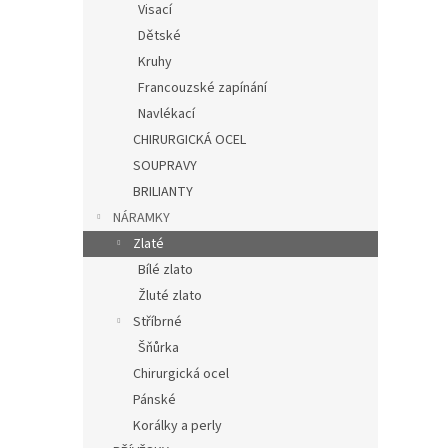
Visací
Dětské
Kruhy
Francouzské zapínání
Navlékací
CHIRURGICKÁ OCEL
SOUPRAVY
BRILIANTY
NÁRAMKY
Zlaté
Bílé zlato
Žluté zlato
Stříbrné
Šňůrka
Chirurgická ocel
Pánské
Korálky a perly