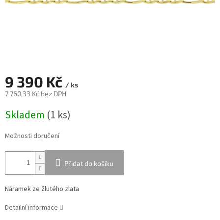
9 390 Kč
/ ks
7 760,33 Kč bez DPH
Měrná
Skladem
(
1 ks
)
cena:
Možnosti doručení
Přidat do košíku
Náramek ze žlutého zlata
Detailní informace