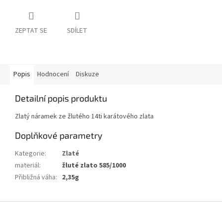
ZEPTAT SE
SDÍLET
Popis
Hodnocení
Diskuze
Detailní popis produktu
Zlatý náramek ze žlutého 14ti karátového zlata
Doplňkové parametry
Kategorie
:
Zlaté
materiál
:
žluté zlato 585/1000
Přibližná váha
:
2,35g
Z
á