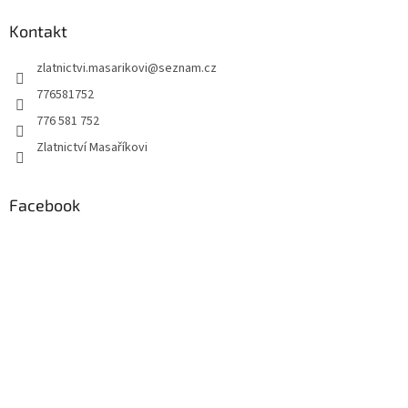
p
a
Kontakt
t
zlatnictvi.masarikovi
@
seznam.cz
í
776581752
776 581 752
Zlatnictví Masaříkovi
Facebook