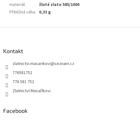
materiál
:
žluté zlato 585/1000
Přibližná váha
:
0,33 g
Z
á
p
a
Kontakt
t
zlatnictvi.masarikovi
@
seznam.cz
í
776581752
776 581 752
Zlatnictví Masaříkovi
Facebook