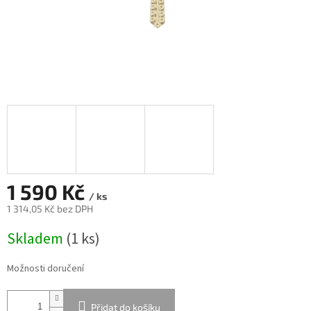
1 590 Kč
/ ks
1 314,05 Kč bez DPH
Měrná
Skladem
(
1 ks
)
cena:
Možnosti doručení
Přidat do košíku