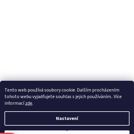
Formuláře
Tento web používá soubory cookie. Dalším procházením
tohoto webu vyjadřujete souhlas s jejich používáním.. Více
informací
zde
.
Vytvořil Shoptet
Nastavení
Copyright 2026
Zlatnictví Masaříkovi
. Všechna práva vyhrazena.