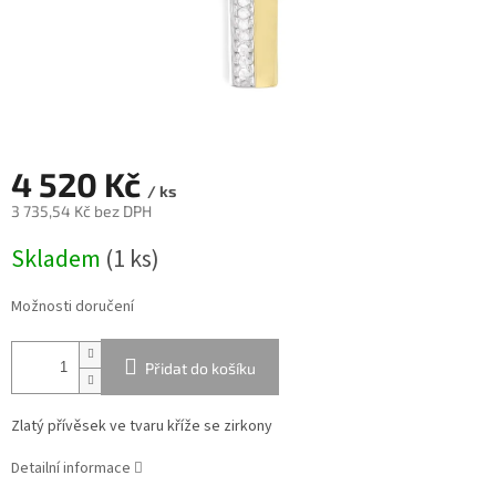
4 520 Kč
/ ks
3 735,54 Kč bez DPH
Měrná
Skladem
(
1 ks
)
cena:
Možnosti doručení
Přidat do košíku
Zlatý přívěsek ve tvaru kříže se zirkony
Detailní informace