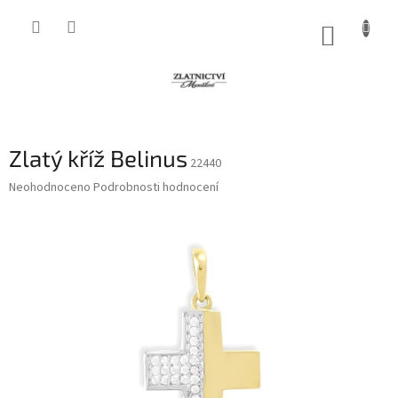
Přejít
na
NÁKUP
obsah
KOŠÍK
Zlatý kříž Belinus
22440
Průměrné
Neohodnoceno
Podrobnosti hodnocení
hodnocení
produktu
je
0,0
z
5
hvězdiček.