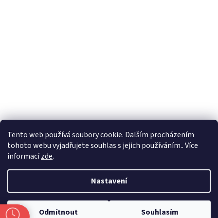
Formuláře
Tento web používá soubory cookie. Dalším procházením
tohoto webu vyjadřujete souhlas s jejich používáním.. Více
informací
zde
.
Vytvořil Shoptet
Nastavení
Copyright 2026
Zlatnictví Masaříkovi
. Všechna práva vyhrazena.
Odmítnout
Souhlasím
Upravit nastavení cookies