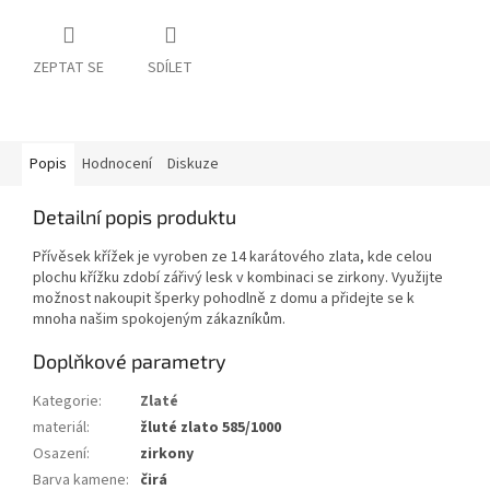
ZEPTAT SE
SDÍLET
Popis
Hodnocení
Diskuze
Detailní popis produktu
Přívěsek křížek je vyroben ze 14 karátového zlata, kde celou
plochu křížku zdobí zářivý lesk v kombinaci se zirkony. Využijte
možnost nakoupit šperky pohodlně z domu a přidejte se k
mnoha našim spokojeným zákazníkům.
Doplňkové parametry
Kategorie
:
Zlaté
materiál
:
žluté zlato 585/1000
Osazení
:
zirkony
Barva kamene
:
čirá