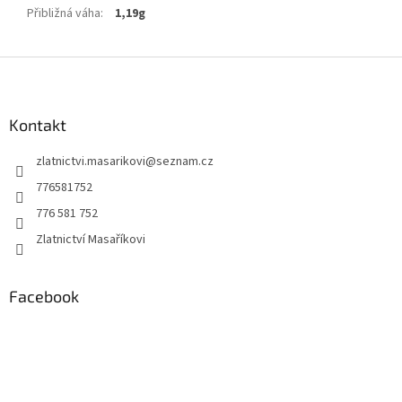
Přibližná váha
:
1,19g
Z
á
p
a
Kontakt
t
zlatnictvi.masarikovi
@
seznam.cz
í
776581752
776 581 752
Zlatnictví Masaříkovi
Facebook