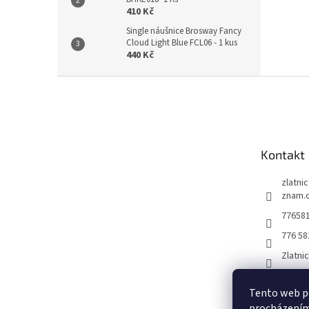
410 Kč
Single náušnice Brosway Fancy
Cloud Light Blue FCL06 - 1 kus
440 Kč
Z
á
p
a
t
Kontakt
í
zlatni
znam.
77658
776 58
Zlatni
Tento web po
procházením 