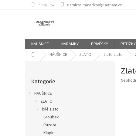
Přejít
776581752
zlatnictvi.masarikovi@seznam.cz
na
obsah
NÁUŠNICE
NÁRAMKY
PŘÍVĚSKY
ŘETÍZKY
Domů
NÁUŠNICE
ZLATO
žluté zlato
P
Zlat
o
Přeskočit
s
Průměr
Neohod
Kategorie
kategorie
t
hodnoce
r
produkt
NÁUŠNICE
a
je
ZLATO
0,0
n
z
bílé zlato
n
5
í
Šroubek
hvězdič
p
Puzeta
a
Klapka