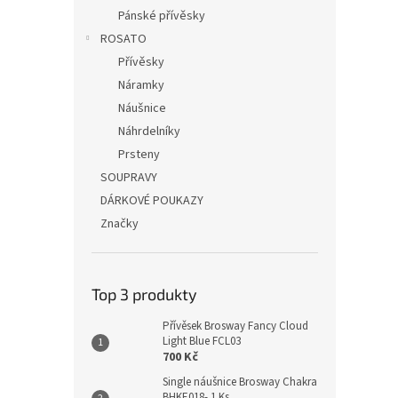
Pánské přívěsky
ROSATO
Přívěsky
Náramky
Náušnice
Náhrdelníky
Prsteny
SOUPRAVY
DÁRKOVÉ POUKAZY
Značky
Top 3 produkty
Přívěsek Brosway Fancy Cloud
Light Blue FCL03
700 Kč
Single náušnice Brosway Chakra
BHKE018- 1 Ks