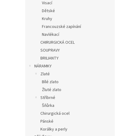
Visací
Dětské
Kruhy
Francouzské zapínání
Navlékací
CHIRURGICKÁ OCEL
SOUPRAVY
BRILIANTY
NÁRAMKY
Zlaté
Bílé zlato
Žluté zlato
Stříbrné
Šňůrka
Chirurgická ocel
Pánské
Korálky a perly