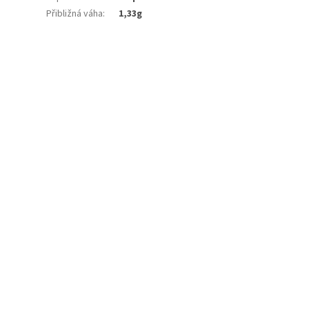
Přibližná váha
:
1,33g