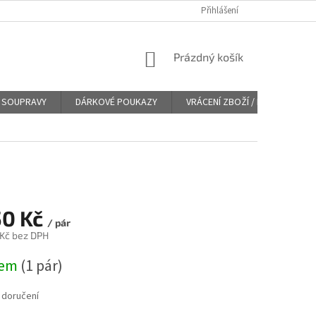
Přihlášení
NÁKUPNÍ
Prázdný košík
KOŠÍK
SOUPRAVY
DÁRKOVÉ POUKAZY
VRÁCENÍ ZBOŽÍ / REKLAMACE
50 Kč
/ pár
 Kč bez DPH
dem
(
1 pár
)
 doručení