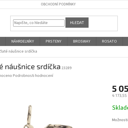
OBCHODNÍ PODMÍNKY
HLEDAT
NÁHRDELNÍKY
PRSTENY
BROSWAY
ROSATO
Zlaté náušnice srdíčka
é náušnice srdíčka
23289
né
noceno
Podrobnosti hodnocení
ní
5 0
u
4 173,55
Měrná
Skla
cena:
ek.
Možnosti