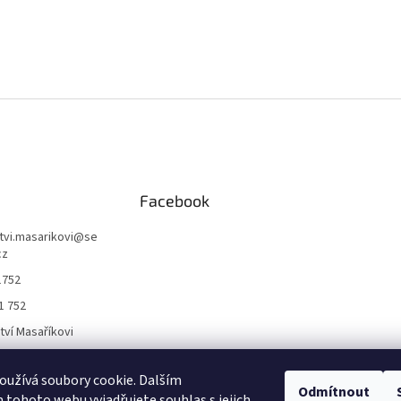
Facebook
ctvi.masarikovi
@
se
cz
1752
1 752
ctví Masaříkovi
užívá soubory cookie. Dalším
Formuláře
Odmítnout
tohoto webu vyjadřujete souhlas s jejich