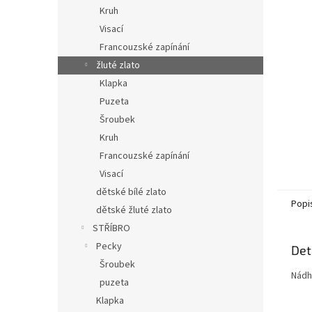
n
Kruh
e
Visací
l
Francouzské zapínání
žluté zlato
Klapka
Puzeta
Šroubek
Kruh
Francouzské zapínání
Visací
dětské bílé zlato
Popi
dětské žluté zlato
STŘÍBRO
Pecky
Det
Šroubek
Nádh
puzeta
Klapka