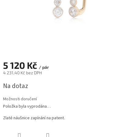
5 120 Kč
/ pár
4 231,40 Kč bez DPH
Měrná
Na dotaz
cena:
Možnosti doručení
Položka byla vyprodána…
Zlaté náušnice zapínání na patent.