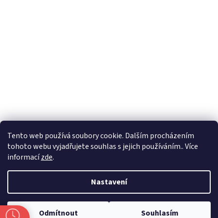
Formuláře
Tento web používá soubory cookie. Dalším procházením
tohoto webu vyjadřujete souhlas s jejich používáním.. Více
informací
zde
.
Vytvořil Shoptet
Nastavení
Copyright 2026
Zlatnictví Masaříkovi
. Všechna práva vyhrazena.
Odmítnout
Souhlasím
Upravit nastavení cookies