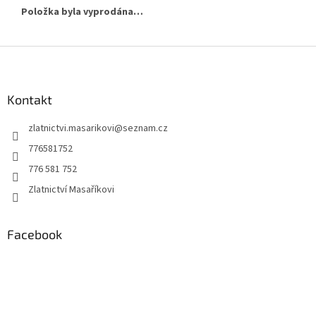
Položka byla vyprodána…
Z
á
p
a
Kontakt
t
zlatnictvi.masarikovi
@
seznam.cz
í
776581752
776 581 752
Zlatnictví Masaříkovi
Facebook