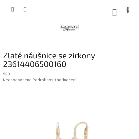
Přejít
na
NÁKUP
obsah
KOŠÍK
Zlaté náušnice se zirkony
23614406500160
580
Průměrné
Neohodnoceno
Podrobnosti hodnocení
hodnocení
produktu
je
0,0
z
5
hvězdiček.