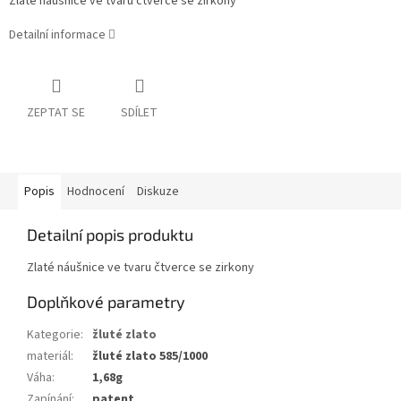
Zlaté náušnice ve tvaru čtverce se zirkony
Detailní informace
ZEPTAT SE
SDÍLET
Popis
Hodnocení
Diskuze
Detailní popis produktu
Zlaté náušnice ve tvaru čtverce se zirkony
Doplňkové parametry
Kategorie
:
žluté zlato
materiál
:
žluté zlato 585/1000
Váha
:
1,68g
Zapínání
:
patent