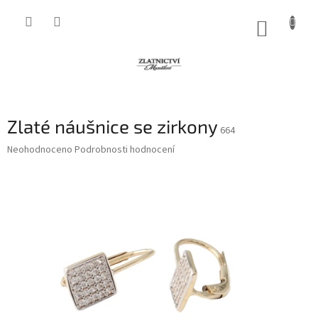
Přejít
na
NÁKUP
obsah
KOŠÍK
Zlaté náušnice se zirkony
664
Průměrné
Neohodnoceno
Podrobnosti hodnocení
hodnocení
produktu
je
0,0
z
5
hvězdiček.