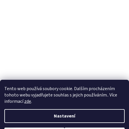
Formuláře
Tento web používá soubory cookie. Dalším procházením
tohoto webu vyjadřujete souhlas s jejich používáním.. Více
informací
zde
.
Vytvořil Shoptet
Nastavení
Copyright 2026
Zlatnictví Masaříkovi
. Všechna práva vyhrazena.