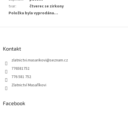
tvar
:
čtverec se zirkony
Položka byla vyprodána…
Z
á
p
a
Kontakt
t
zlatnictvi.masarikovi
@
seznam.cz
í
776581752
776 581 752
Zlatnictví Masaříkovi
Facebook